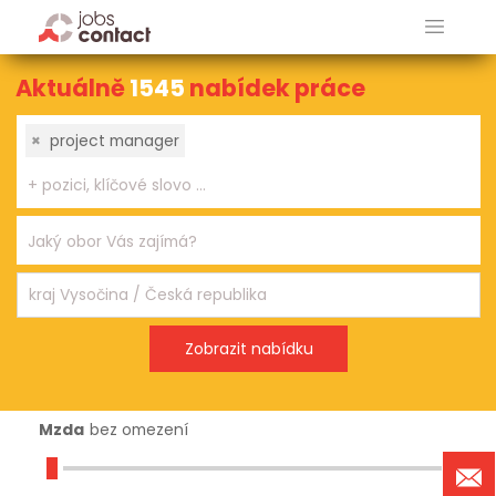
Aktuálně
1545
nabídek práce
×
project manager
Mzda
bez omezení