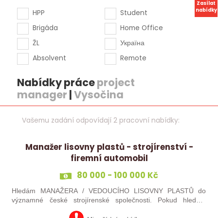
Zasílat
nabídky
HPP
Student
Brigáda
Home Office
ŽL
Україна
Absolvent
Remote
Nabídky práce
project
manager
|
Vysočina
Vašemu zadání odpovídají 2 pracovní nabídky:
Manažer lisovny plastů - strojírenství -
firemní automobil
80 000 - 100 000 Kč
Hledám MANAŽERA / VEDOUCÍHO LISOVNY PLASTŮ do
významné české strojírenské společnosti. Pokud hledáte
novou pracovní výzvu, máte technického i obchodního ducha,