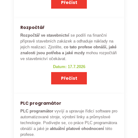
Přečíst
Rozpočtář
Rozpočtář ve stavebnictví
se podílí na finanční
přípravě stavebních zakázek a odhaduje náklady na
jejich realizaci. Zjistěte,
co tato profese obnáší, jaké
znalosti jsou potřeba a jaké mzdy
mohou rozpočtáři
ve stavebnictví očekávat.
Datum: 17.7.2026
Přečíst
PLC programátor
PLC programátor
vyvíjí a upravuje řídicí software pro
automatizované stroje, výrobní linky a průmyslové
technologie. Podívejte se, co práce PLC programátora
obnáší a jaké je
aktuální platové ohodnocení
této
profese.