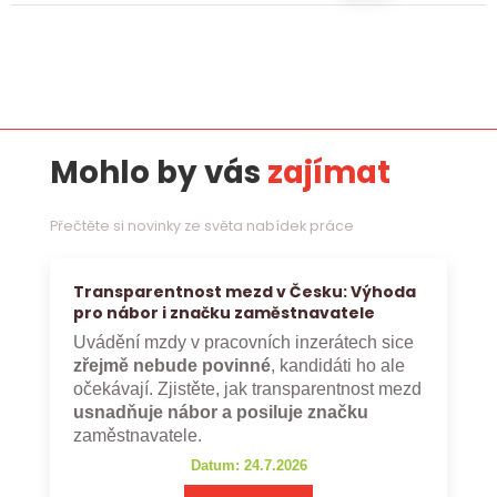
Mohlo by vás
zajímat
Přečtěte si novinky ze světa nabídek práce
Transparentnost mezd v Česku: Výhoda
pro nábor i značku zaměstnavatele
Uvádění mzdy v pracovních inzerátech sice
zřejmě nebude povinné
, kandidáti ho ale
očekávají. Zjistěte, jak transparentnost mezd
usnadňuje nábor a posiluje značku
zaměstnavatele.
Datum: 24.7.2026