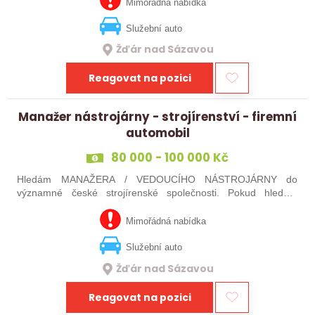
jste silný v komunikaci a máte…
Mimořádná nabídka
Služební auto
Žďár nad Sázavou
Reagovat na pozici
Manažer nástrojárny - strojírenství - firemní
automobil
80 000 - 100 000 Kč
Hledám MANAŽERA / VEDOUCÍHO NÁSTROJÁRNY do
významné české strojírenské společnosti. Pokud hledáte
novou pracovní výzvu, máte technického i obchodního ducha,
jste silný v komunikaci a máte zkušenosti…
Mimořádná nabídka
Služební auto
Žďár nad Sázavou
Reagovat na pozici