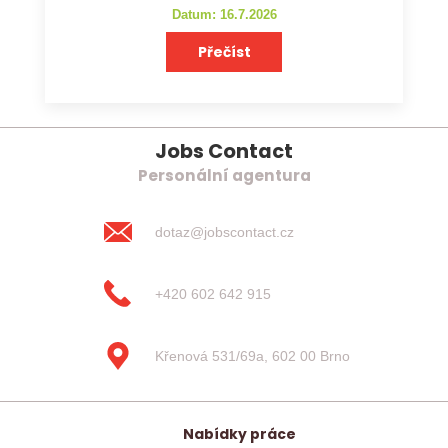
Datum: 16.7.2026
Přečíst
Jobs Contact
Personální agentura
dotaz@jobscontact.cz
+420 602 642 915
Křenová 531/69a, 602 00 Brno
Nabídky práce