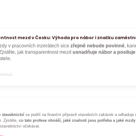
ntnost mezd v Česku: Výhoda pro nábor i značku zaměstn
dy v pracovních inzerátech sice
zřejmě nebude povinné
, kan
Zjistěte, jak transparentnost mezd
usnadňuje nábor a posiluj
tele.
Uhlířová
 stavebnictví
se podílí na finanční přípravě stavebních zakázek a odhaduje 
i. Zjistěte,
co tato profese obnáší, jaké znalosti jsou potřeba a jaké mzdy
 stavebnictví očekávat.