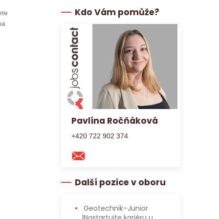
Kdo Vám pomůže?
ete
na
Pavlína Ročňáková
+420 722 902 374
Další pozice v oboru
Geotechnik–Junior
|Nastartujte kariéru u