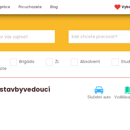
 práce
Pro uchazeče
Blog
Vyb
Brigáda
ŽL
Absolvent
Stu
ote
í stavbyvedoucí
Služební auto
Vzděláva