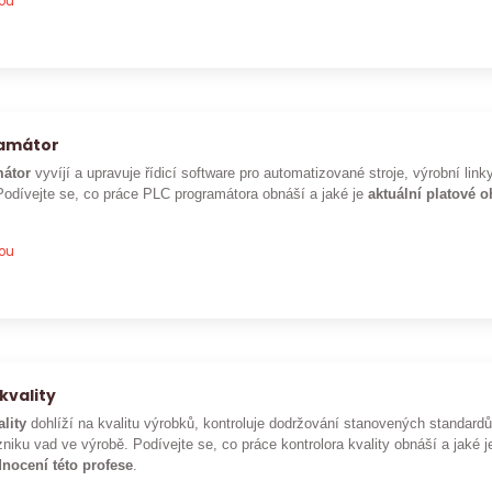
pou
ramátor
átor
vyvíjí a upravuje řídicí software pro automatizované stroje, výrobní lin
Podívejte se, co práce PLC programátora obnáší a jaké je
aktuální platové 
pou
kvality
ality
dohlíží na kvalitu výrobků, kontroluje dodržování stanovených standar
niku vad ve výrobě. Podívejte se, co práce kontrolora kvality obnáší a jaké 
nocení této profese
.