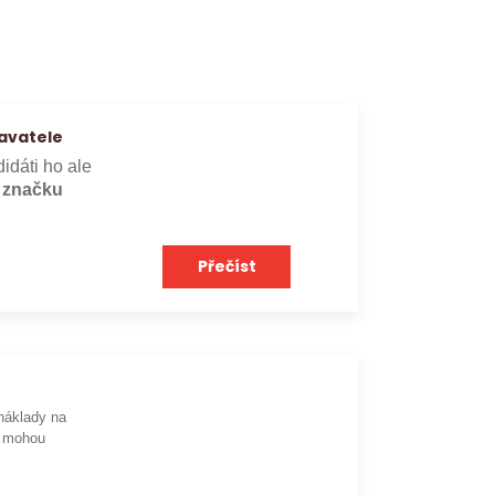
avatele
didáti ho ale
e značku
Přečíst
náklady na
mohou