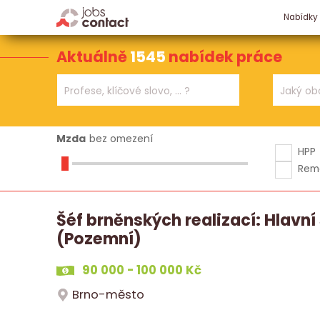
Nabídky
Aktuálně
1545
nabídek práce
Mzda
bez omezení
HPP
Rem
Šéf brněnských realizací: Hlavn
(Pozemní)
90 000 - 100 000 Kč
Brno-město