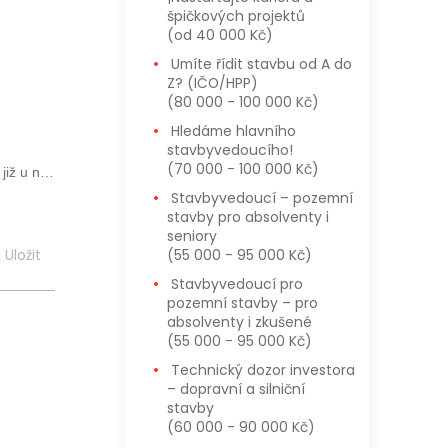
špičkových projektů
(od 40 000 Kč)
Umíte řídit stavbu od A do
Z? (IČO/HPP)
(80 000 - 100 000 Kč)
Hledáme hlavního
stavbyvedoucího!
(70 000 - 100 000 Kč)
již u nás
Stavbyvedoucí – pozemní
stavby pro absolventy i
seniory
e pro ně
(55 000 - 95 000 Kč)
Uložit
Stavbyvedoucí pro
pozemní stavby – pro
ní údaje
absolventy i zkušené
s Obecným
(55 000 - 95 000 Kč)
atelům a
Technický dozor investora
 a osobní
– dopravní a silniční
stavby
(60 000 - 90 000 Kč)