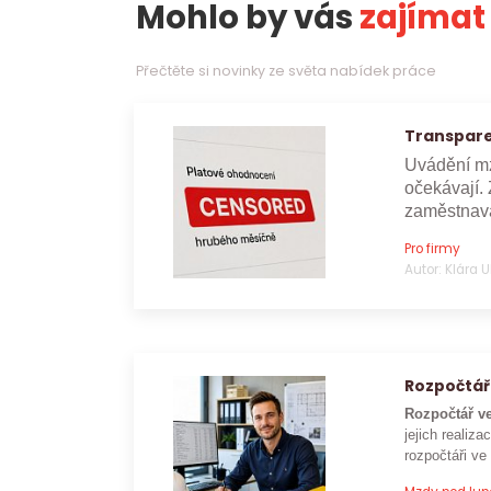
Mohlo by vás
zajímat
Přečtěte si novinky ze světa nabídek práce
Transpare
Uvádění mz
očekávají. 
zaměstnava
Pro firmy
Autor: Klára 
Rozpočtář
Rozpočtář ve
jejich realizac
rozpočtáři ve