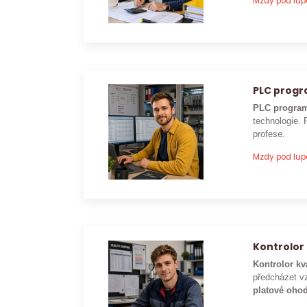
Mzdy pod lu
PLC prog
PLC program
technologie. 
profese.
Mzdy pod lu
Kontrolor 
Kontrolor kv
předcházet vz
platové ohod