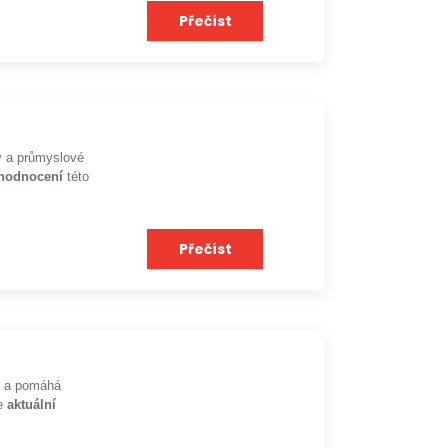
Přečíst
ky a průmyslové
ohodnocení
této
Přečíst
dů a pomáhá
je
aktuální