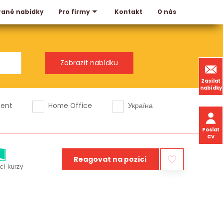
rané nabídky
Kontakt
O nás
Pro firmy
Zasílat
nabídky
dent
Home Office
Україна
Poslat
CV
Reagovat na pozici
cí kurzy