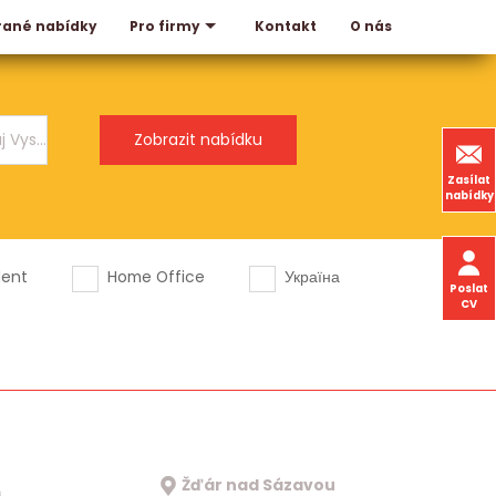
rané nabídky
Kontakt
O nás
Pro firmy
Zasílat
nabídky
dent
Home Office
Україна
Poslat
CV
Žďár nad Sázavou
a