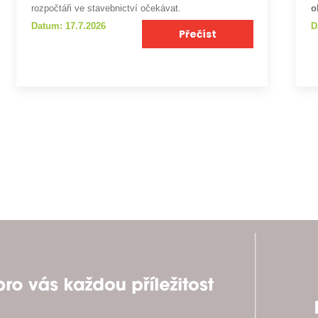
rozpočtáři ve stavebnictví očekávat.
o
Datum: 17.7.2026
D
Přečíst