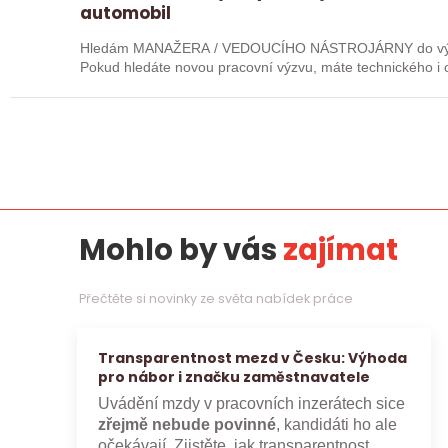
automobil
Hledám MANAŽERA / VEDOUCÍHO NÁSTROJÁRNY do význam
Pokud hledáte novou pracovní výzvu, máte technického i o
máte zkušenosti…
Mohlo by vás
zajímat
Přečtěte si novinky ze světa nabídek práce
Transparentnost mezd v Česku: Výhoda
pro nábor i značku zaměstnavatele
Uvádění mzdy v pracovních inzerátech sice
zřejmě nebude povinné
, kandidáti ho ale
očekávají. Zjistěte, jak transparentnost