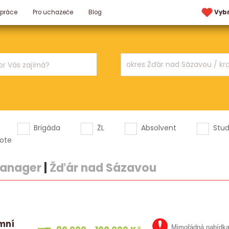
 práce
Pro uchazeče
Blog
Vyb
Brigáda
ŽL
Absolvent
Stu
ote
manager
|
Žďár nad Sázavou
emní
Mimořádná nabídk