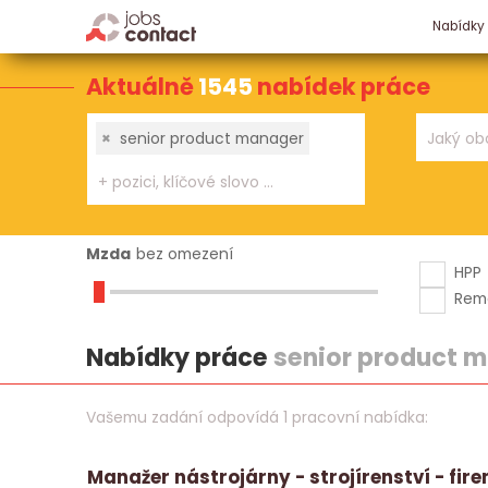
Nabídky
Aktuálně
1545
nabídek práce
×
senior product manager
Mzda
bez omezení
HPP
Rem
Nabídky práce
senior product 
Vašemu zadání odpovídá 1 pracovní nabídka:
Manažer nástrojárny - strojírenství - fir