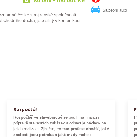
80 000 - 100 000 Kč
Služební auto
né české strojírenské společnosti.
bchodního ducha, jste silný v komunikaci a
Rozpočtář
P
Rozpočtář ve stavebnictví
se podílí na finanční
P
přípravě stavebních zakázek a odhaduje náklady na
p
jejich realizaci. Zjistěte,
co tato profese obnáší, jaké
p
znalosti jsou potřeba a jaké mzdy
mohou
p