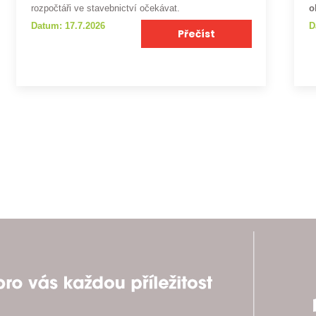
rozpočtáři ve stavebnictví očekávat.
o
Datum: 17.7.2026
D
Přečíst