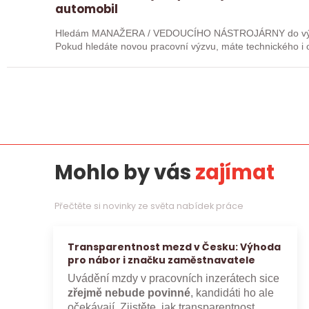
automobil
Hledám MANAŽERA / VEDOUCÍHO NÁSTROJÁRNY do význam
Pokud hledáte novou pracovní výzvu, máte technického i o
máte zkušenosti…
Mohlo by vás
zajímat
Přečtěte si novinky ze světa nabídek práce
Transparentnost mezd v Česku: Výhoda
pro nábor i značku zaměstnavatele
Uvádění mzdy v pracovních inzerátech sice
zřejmě nebude povinné
, kandidáti ho ale
očekávají. Zjistěte, jak transparentnost