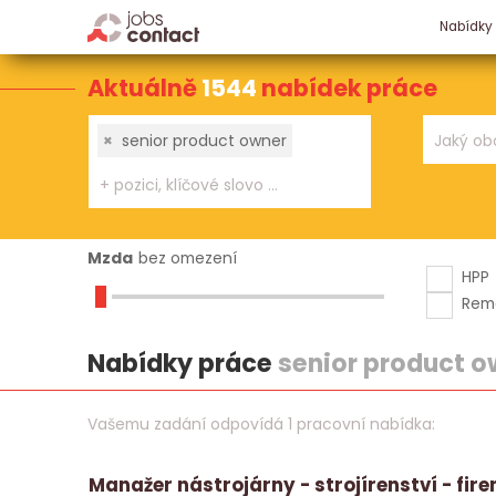
Nabídky
Aktuálně
1544
nabídek práce
×
senior product owner
Mzda
bez omezení
HPP
Rem
Nabídky práce
senior product o
Vašemu zadání odpovídá 1 pracovní nabídka:
Manažer nástrojárny - strojírenství - fir