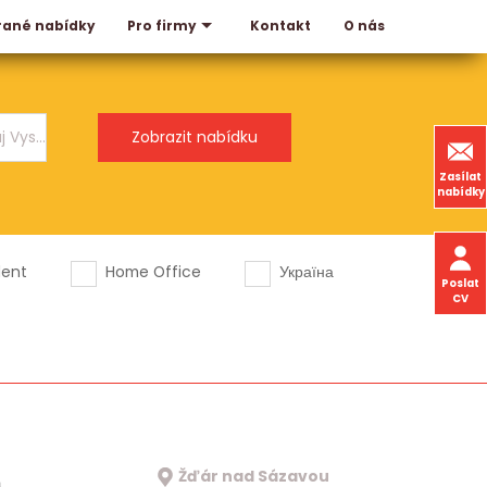
rané nabídky
Kontakt
O nás
Pro firmy
Zasílat
nabídky
dent
Home Office
Україна
Poslat
CV
Žďár nad Sázavou
a