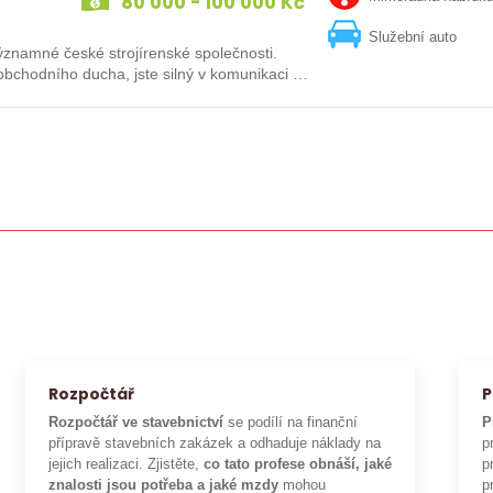
80 000 - 100 000 Kč
Služební auto
né české strojírenské společnosti.
bchodního ducha, jste silný v komunikaci a
Rozpočtář
P
Rozpočtář ve stavebnictví
se podílí na finanční
P
přípravě stavebních zakázek a odhaduje náklady na
p
jejich realizaci. Zjistěte,
co tato profese obnáší, jaké
p
znalosti jsou potřeba a jaké mzdy
mohou
p