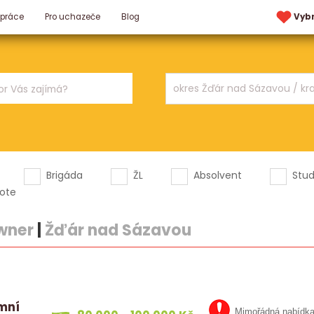
 práce
Pro uchazeče
Blog
Vyb
Brigáda
ŽL
Absolvent
Stu
ote
wner
|
Žďár nad Sázavou
emní
Mimořádná nabídk