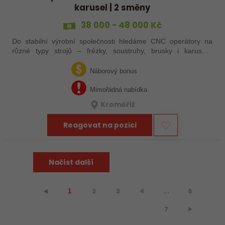
karusel | 2 směny
38 000 - 48 000 Kč
Do stabilní výrobní společnosti hledáme CNC operátory na
různé typy strojů – frézky, soustruhy, brusky i karusely.
Uplatnění u nás najdou zkušení obráběči i absolventi
technických oborů, kteří se…
Náborový bonus
Mimořádná nabídka
Kroměříž
Reagovat na pozici
Načíst další
2
3
4
...
6
⯇
1
7
⯈