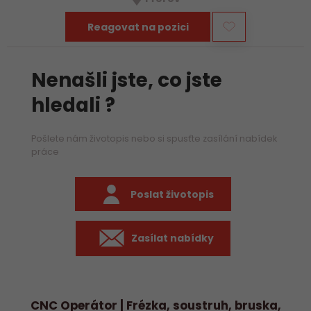
především práci na…
Reagovat na pozici
Nenašli jste, co jste
hledali ?
Pošlete nám životopis nebo si spusťte zasílání nabídek
práce
Poslat životopis
Zasílat nabídky
CNC Operátor | Frézka, soustruh, bruska,