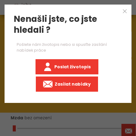
Nenašli jste, co jste
Aktuálně
1545
nabídek práce
hledali ?
×
seřizovač CNC soustruhu 1 směna
Pošlete nám životopis nebo si spusťte zasílání
nabídek práce
Poslat životopis
+50 km
Zasílat nabídky
Mzda
bez omezení