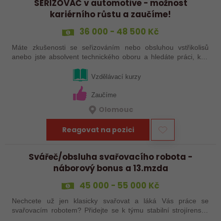
SEŘIZOVAČ v automotive - možnost
kariérního růstu a zaučíme!
36 000 - 48 500 Kč
Máte zkušenosti se seřizováním nebo obsluhou vstřikolisů
anebo jste absolvent technického oboru a hledáte práci, kde
se budete moci dále rozvíjet? Baví Vás technika, hledání
řešení a práce přímo ve…
Vzdělávací kurzy
Zaučíme
Olomouc
Reagovat na pozici
Svářeč/obsluha svařovacího robota -
náborový bonus a 13.mzda
45 000 - 55 000 Kč
Nechcete už jen klasicky svařovat a láká Vás práce se
svařovacím robotem? Přidejte se k týmu stabilní strojírenské
společnosti v Hranicích a využijte své zkušenosti se