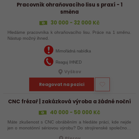
Pracovník ohraňovacího lisu s praxí - 1
směna
30 000 - 32 000 Kč
Hledáme pracovníka k ohraňovacího lisu. Práce na 1 směnu.
Nástup možný ihned.
Mimořádná nabídka
Reaguj IHNED
Vyškov
Reagovat na pozici
CNC frézař | zakázková výroba a žádné noční
40 000 - 50 000 Kč
Máte zkušenost s CNC obráběním a hledáte práci, kde nejde
jen o monotónní sériovou výrobu? Do strojírenské společnosti
hledáme zkušenějšího CNC obráběče, který se bude věnovat
Přerov