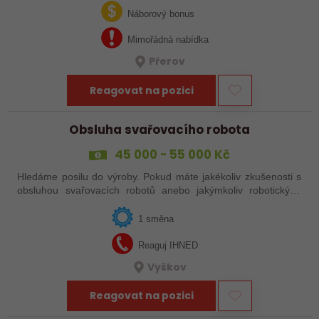
svařováním v moderní výrobě.…
Náborový bonus
Mimořádná nabídka
Přerov
Reagovat na pozici
Obsluha svařovacího robota
45 000 - 55 000 Kč
Hledáme posilu do výroby. Pokud máte jakékoliv zkušenosti s
obsluhou svařovacích robotů anebo jakýmkoliv robotickým,
strojním anebo i ručním svařováním, tak se nám neváhejte
ozvat!
1 směna
Reaguj IHNED
Vyškov
Reagovat na pozici