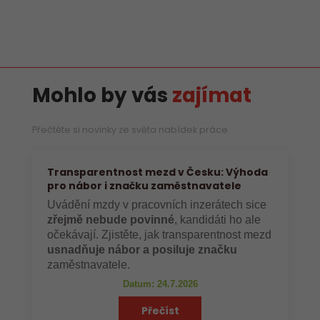
Mohlo by vás
zajímat
Přečtěte si novinky ze světa nabídek práce
Transparentnost mezd v Česku: Výhoda
pro nábor i značku zaměstnavatele
Uvádění mzdy v pracovních inzerátech sice
zřejmě nebude povinné
, kandidáti ho ale
očekávají. Zjistěte, jak transparentnost mezd
usnadňuje nábor a posiluje značku
zaměstnavatele.
Datum: 24.7.2026
Přečíst