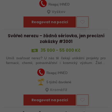
Reaguj IHNED
Vyškov
Reagovat na pozici
Svářeč nerezu – žádná sériovka, jen precizní
zakázky #3001
35 000 - 55 000 Kč
Umíš svařovat nerez? U nás tě čekají unikátní projekty pro
farmacii, chemii, potravinářství i kosmický výzkum. Žádná
rutina, ale precizní práce, která má smysl.
Reaguj IHNED
5 týdnů dovolené
Kroměříž
Reagovat na pozici