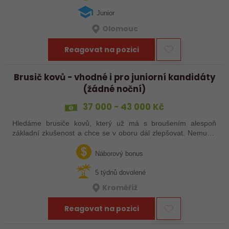
Junior
Olomouc
Reagovat na pozici
Brusič kovů - vhodné i pro juniorní kandidáty
(žádné noční)
37 000 - 43 000 Kč
Hledáme brusiče kovů, který už má s broušením alespoň
základní zkušenost a chce se v oboru dál zlepšovat. Nemusíš
být samostatný specialista s dlouholetou praxí. Důležité je,
abys už někdy pracoval…
Náborový bonus
5 týdnů dovolené
Kroměříž
Reagovat na pozici