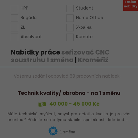
Zasílat
nabídky
HPP
Student
Brigáda
Home Office
ŽL
Україна
Absolvent
Remote
Nabídky práce
seřizovač CNC
soustruhu 1 směna
|
Kroměříž
Vašemu zadání odpovídá 69 pracovních nabídek:
Technik kvality/ obrobna - na 1 směnu
40 000 - 45 000 Kč
Máte technické myšlení, smysl pro detail a kvalita je pro vás
prioritou? Přidejte se do týmu stabilní společnosti, kde budete
mít možnost podílet se na zajištění kvality výroby a
spolupracovat s…
1 směna