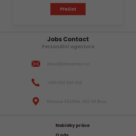
Přečíst
Jobs Contact
Personální agentura
dotaz@jobscontact.cz
+420 602 642 915
Křenová 531/69a, 602 00 Brno
Nabídky práce
O nás