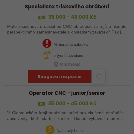
Specialista třískového obrábění
38 000 - 48 000 Kč
Máte zkušenosti s obsluhou CNC obráběcích strojů a hledáte
perspektivního zaměstnavatele s dostatkem zakázek? Pak jste
na správném inzerátu nabídky práce a reagujte zasláním
životopisu!
Mimořádná nabídka
5 týdnů dovolené
Olomouc
Reagovat na pozici
Operátor CNC - junior/senior
35 000 - 45 000 Kč
V Olomouckém kraji nabízíme práci pro zkušené obráběče i
absolventy, kteří startují kariéru. Budeš vybaven moderním
pracovním místem a spoustou benefitů. Pokud se chceš
dozvědět více, neváhej…
Náborový bonus