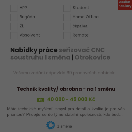
Zasílat
nabídky
HPP
Student
Brigáda
Home Office
ŽL
Україна
Absolvent
Remote
Nabídky práce
seřizovač CNC
soustruhu 1 směna
|
Otrokovice
Vašemu zadání odpovídá 69 pracovních nabídek:
Technik kvality/ obrobna - na 1 směnu
40 000 - 45 000 Kč
Máte technické myšlení, smysl pro detail a kvalita je pro vás
prioritou? Přidejte se do týmu stabilní společnosti, kde budete
mít možnost podílet se na zajištění kvality výroby a
spolupracovat s…
1 směna