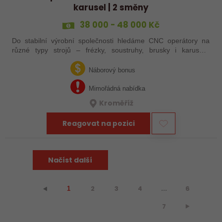
karusel | 2 směny
38 000 - 48 000 Kč
Do stabilní výrobní společnosti hledáme CNC operátory na
různé typy strojů – frézky, soustruhy, brusky i karusely.
Uplatnění u nás najdou zkušení obráběči i absolventi
technických oborů, kteří se…
Náborový bonus
Mimořádná nabídka
Kroměříž
Reagovat na pozici
Načíst další
2
3
4
...
6
⯇
1
7
⯈