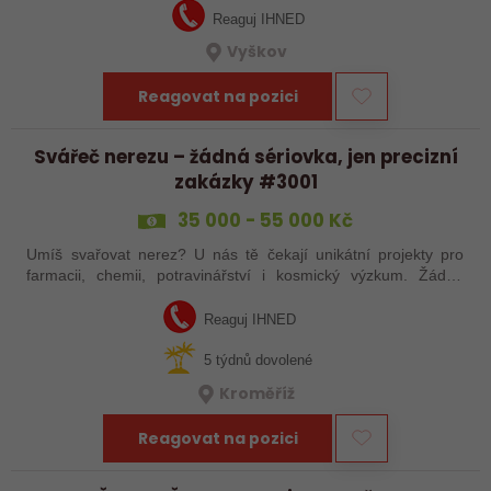
Reaguj IHNED
Vyškov
Reagovat na pozici
Svářeč nerezu – žádná sériovka, jen precizní
zakázky #3001
35 000 - 55 000 Kč
Umíš svařovat nerez? U nás tě čekají unikátní projekty pro
farmacii, chemii, potravinářství i kosmický výzkum. Žádná
rutina, ale precizní práce, která má smysl.
Reaguj IHNED
5 týdnů dovolené
Kroměříž
Reagovat na pozici