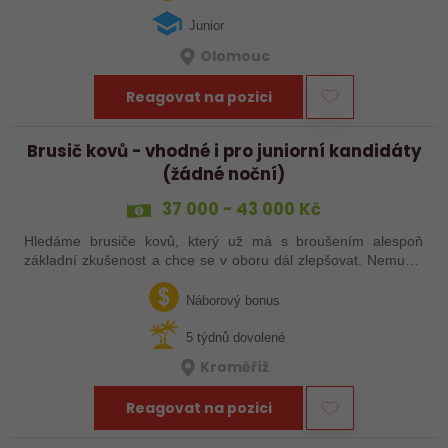
Junior
Olomouc
Reagovat na pozici
Brusič kovů - vhodné i pro juniorní kandidáty
(žádné noční)
37 000 - 43 000 Kč
Hledáme brusiče kovů, který už má s broušením alespoň
základní zkušenost a chce se v oboru dál zlepšovat. Nemusíš
být samostatný specialista s dlouholetou praxí. Důležité je,
abys už někdy pracoval…
Náborový bonus
5 týdnů dovolené
Kroměříž
Reagovat na pozici