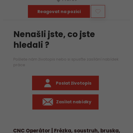
především práci na…
Reagovat na pozici
Nenašli jste, co jste
hledali ?
Pošlete nám životopis nebo si spusťte zasílání nabídek
práce
Poslat životopis
Zasílat nabídky
CNC Operátor | Frézka, soustruh, bruska,