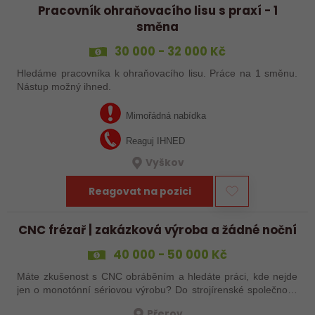
Pracovník ohraňovacího lisu s praxí - 1
směna
30 000 - 32 000 Kč
Hledáme pracovníka k ohraňovacího lisu. Práce na 1 směnu.
Nástup možný ihned.
Mimořádná nabídka
Reaguj IHNED
Vyškov
Reagovat na pozici
CNC frézař | zakázková výroba a žádné noční
40 000 - 50 000 Kč
Máte zkušenost s CNC obráběním a hledáte práci, kde nejde
jen o monotónní sériovou výrobu? Do strojírenské společnosti
hledáme zkušenějšího CNC obráběče, který se bude věnovat
Přerov