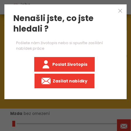
Nenašli jste, co jste
Aktuálně
1548
nabídek práce
hledali ?
×
seřizovač CNC soustruhu 1 směna
Pošlete nám životopis nebo si spusťte zasílání
nabídek práce
Poslat životopis
+50 km
Zasílat nabídky
Mzda
bez omezení