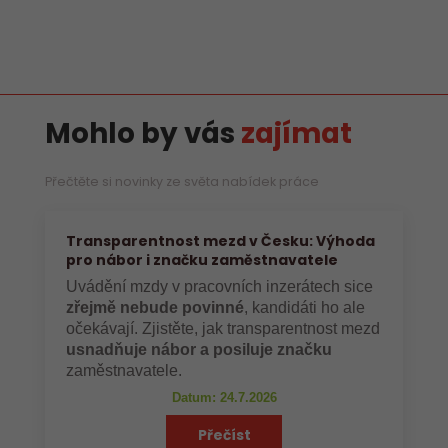
Mohlo by vás
zajímat
Přečtěte si novinky ze světa nabídek práce
Transparentnost mezd v Česku: Výhoda
pro nábor i značku zaměstnavatele
Uvádění mzdy v pracovních inzerátech sice
zřejmě nebude povinné
, kandidáti ho ale
očekávají. Zjistěte, jak transparentnost mezd
usnadňuje nábor a posiluje značku
zaměstnavatele.
Datum: 24.7.2026
Přečíst