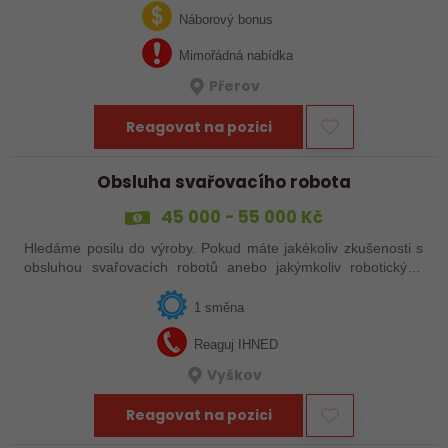
svařováním v moderní výrobě.…
Náborový bonus
Mimořádná nabídka
Přerov
Reagovat na pozici
Obsluha svařovacího robota
45 000 - 55 000 Kč
Hledáme posilu do výroby. Pokud máte jakékoliv zkušenosti s
obsluhou svařovacích robotů anebo jakýmkoliv robotickým,
strojním anebo i ručním svařováním, tak se nám neváhejte
ozvat!
1 směna
Reaguj IHNED
Vyškov
Reagovat na pozici