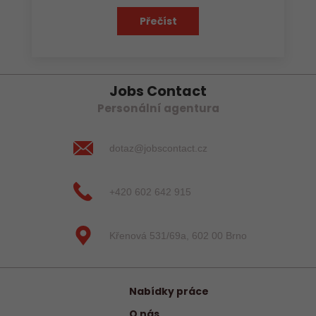
Přečíst
Jobs Contact
Personální agentura
dotaz@jobscontact.cz
+420 602 642 915
Křenová 531/69a, 602 00 Brno
Nabídky práce
O nás