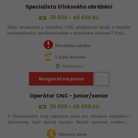
Specialista třískového obrábění
38 000 - 48 000 Kč
Máte zkušenosti s obsluhou CNC obráběcích strojů a hledáte
perspektivního zaměstnavatele s dostatkem zakázek? Pak jste
na správném inzerátu nabídky práce a reagujte zasláním
životopisu!
Mimořádná nabídka
5 týdnů dovolené
Olomouc
Reagovat na pozici
Operátor CNC - junior/senior
35 000 - 45 000 Kč
V Olomouckém kraji nabízíme práci pro zkušené obráběče i
absolventy, kteří startují kariéru. Budeš vybaven moderním
pracovním místem a spoustou benefitů. Pokud se chceš
dozvědět více, neváhej…
Náborový bonus