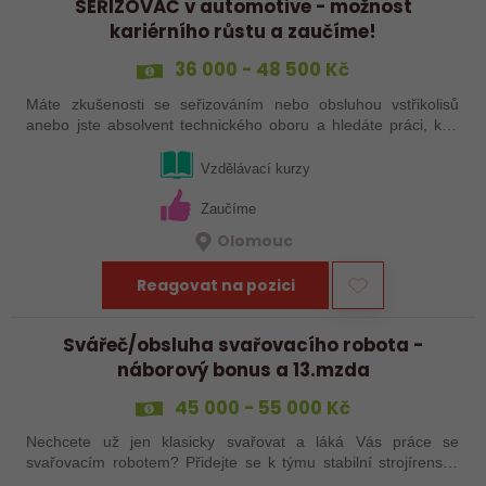
SEŘIZOVAČ v automotive - možnost
kariérního růstu a zaučíme!
36 000 - 48 500 Kč
Máte zkušenosti se seřizováním nebo obsluhou vstřikolisů
anebo jste absolvent technického oboru a hledáte práci, kde
se budete moci dále rozvíjet? Baví Vás technika, hledání
řešení a práce přímo ve…
Vzdělávací kurzy
Zaučíme
Olomouc
Reagovat na pozici
Svářeč/obsluha svařovacího robota -
náborový bonus a 13.mzda
45 000 - 55 000 Kč
Nechcete už jen klasicky svařovat a láká Vás práce se
svařovacím robotem? Přidejte se k týmu stabilní strojírenské
společnosti v Hranicích a využijte své zkušenosti se