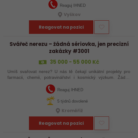
Reaguj IHNED
Vyškov
Reagovat na pozici
Svářeč nerezu – žádná sériovka, jen precizní
zakázky #3001
35 000 - 55 000 Kč
Umíš svařovat nerez? U nás tě čekají unikátní projekty pro
farmacii, chemii, potravinářství i kosmický výzkum. Žádná
rutina, ale precizní práce, která má smysl.
Reaguj IHNED
5 týdnů dovolené
Kroměříž
Reagovat na pozici