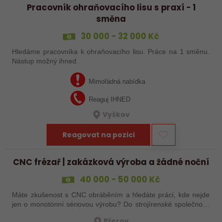
Pracovník ohraňovacího lisu s praxí - 1
směna
30 000 - 32 000 Kč
Hledáme pracovníka k ohraňovacího lisu. Práce na 1 směnu.
Nástup možný ihned.
Mimořádná nabídka
Reaguj IHNED
Vyškov
Reagovat na pozici
CNC frézař | zakázková výroba a žádné noční
40 000 - 50 000 Kč
Máte zkušenost s CNC obráběním a hledáte práci, kde nejde
jen o monotónní sériovou výrobu? Do strojírenské společnosti
hledáme zkušenějšího CNC obráběče, který se bude věnovat
Přerov