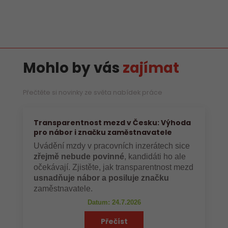
Mohlo by vás
zajímat
Přečtěte si novinky ze světa nabídek práce
Transparentnost mezd v Česku: Výhoda
pro nábor i značku zaměstnavatele
Uvádění mzdy v pracovních inzerátech sice
zřejmě nebude povinné
, kandidáti ho ale
očekávají. Zjistěte, jak transparentnost mezd
usnadňuje nábor a posiluje značku
zaměstnavatele.
Datum: 24.7.2026
Přečíst