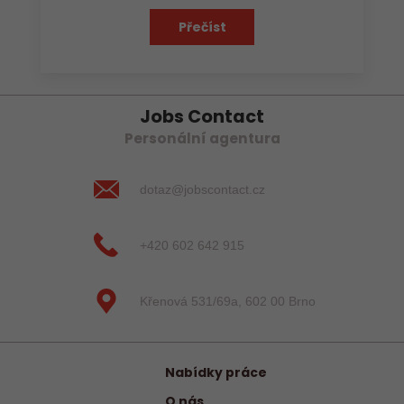
Přečíst
Jobs Contact
Personální agentura
dotaz@jobscontact.cz
+420 602 642 915
Křenová 531/69a, 602 00 Brno
Nabídky práce
O nás