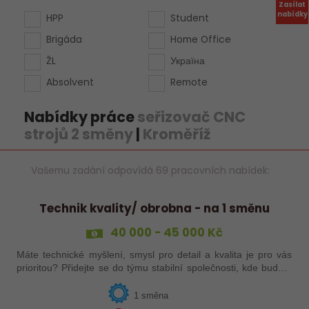
Zasílat
nabídky
HPP
Student
Brigáda
Home Office
ŽL
Україна
Absolvent
Remote
Nabídky práce
seřizovač CNC
strojů 2 směny
|
Kroměříž
Vašemu zadání odpovídá 69 pracovních nabídek:
Technik kvality/ obrobna - na 1 směnu
40 000 - 45 000 Kč
Máte technické myšlení, smysl pro detail a kvalita je pro vás
prioritou? Přidejte se do týmu stabilní společnosti, kde budete
mít možnost podílet se na zajištění kvality výroby a
spolupracovat s…
1 směna