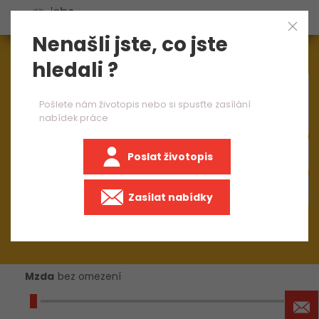
Nenašli jste, co jste
Aktuálně
1545
nabídek práce
hledali ?
×
seřizovač CNC strojů 2 směny
Pošlete nám životopis nebo si spusťte zasílání
nabídek práce
Poslat životopis
+50 km
Zasílat nabídky
Mzda
bez omezení