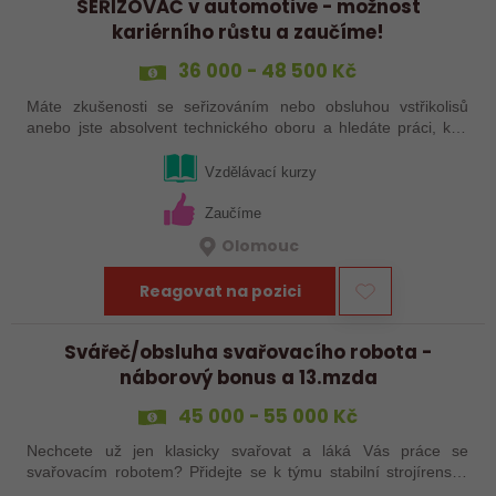
SEŘIZOVAČ v automotive - možnost
kariérního růstu a zaučíme!
36 000 - 48 500 Kč
Máte zkušenosti se seřizováním nebo obsluhou vstřikolisů
anebo jste absolvent technického oboru a hledáte práci, kde
se budete moci dále rozvíjet? Baví Vás technika, hledání
řešení a práce přímo ve…
Vzdělávací kurzy
Zaučíme
Olomouc
Reagovat na pozici
Svářeč/obsluha svařovacího robota -
náborový bonus a 13.mzda
45 000 - 55 000 Kč
Nechcete už jen klasicky svařovat a láká Vás práce se
svařovacím robotem? Přidejte se k týmu stabilní strojírenské
společnosti v Hranicích a využijte své zkušenosti se