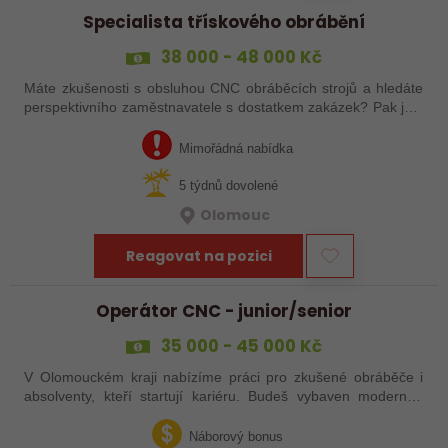
Specialista třískového obrábění
38 000 - 48 000 Kč
Máte zkušenosti s obsluhou CNC obráběcích strojů a hledáte
perspektivního zaměstnavatele s dostatkem zakázek? Pak jste
na správném inzerátu nabídky práce a reagujte zasláním
životopisu!
Mimořádná nabídka
5 týdnů dovolené
Olomouc
Reagovat na pozici
Operátor CNC - junior/senior
35 000 - 45 000 Kč
V Olomouckém kraji nabízíme práci pro zkušené obráběče i
absolventy, kteří startují kariéru. Budeš vybaven moderním
pracovním místem a spoustou benefitů. Pokud se chceš
dozvědět více, neváhej…
Náborový bonus