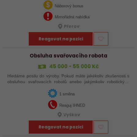
svařováním v moderní výrobě.…
Náborový bonus
Mimořádná nabídka
Přerov
Reagovat na pozici
Obsluha svařovacího robota
45 000 - 55 000 Kč
Hledáme posilu do výroby. Pokud máte jakékoliv zkušenosti s
obsluhou svařovacích robotů anebo jakýmkoliv robotickým,
strojním anebo i ručním svařováním, tak se nám neváhejte
ozvat!
1 směna
Reaguj IHNED
Vyškov
Reagovat na pozici