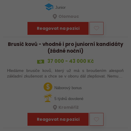
Junior
Olomouc
Reagovat na pozici
Brusič kovů - vhodné i pro juniorní kandidáty
(žádné noční)
37 000 - 43 000 Kč
Hledáme brusiče kovů, který už má s broušením alespoň
základní zkušenost a chce se v oboru dál zlepšovat. Nemusíš
být samostatný specialista s dlouholetou praxí. Důležité je,
abys už někdy pracoval…
Náborový bonus
5 týdnů dovolené
Kroměříž
Reagovat na pozici