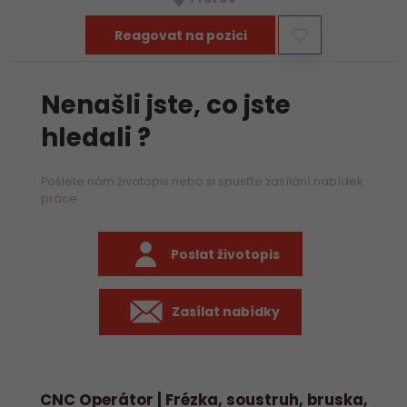
především práci na…
Reagovat na pozici
Nenašli jste, co jste
hledali ?
Pošlete nám životopis nebo si spusťte zasílání nabídek
práce
Poslat životopis
Zasílat nabídky
CNC Operátor | Frézka, soustruh, bruska,