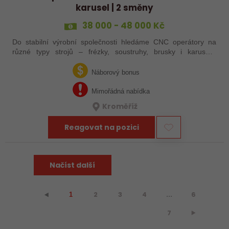
karusel | 2 směny
38 000 - 48 000 Kč
Do stabilní výrobní společnosti hledáme CNC operátory na
různé typy strojů – frézky, soustruhy, brusky i karusely.
Uplatnění u nás najdou zkušení obráběči i absolventi
technických oborů, kteří se…
Náborový bonus
Mimořádná nabídka
Kroměříž
Reagovat na pozici
Načíst další
2
3
4
...
6
⯇
1
7
⯈