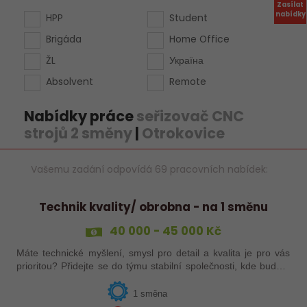
Zasílat
nabídky
HPP
Student
Brigáda
Home Office
ŽL
Україна
Absolvent
Remote
Nabídky práce
seřizovač CNC
strojů 2 směny
|
Otrokovice
Vašemu zadání odpovídá 69 pracovních nabídek:
Technik kvality/ obrobna - na 1 směnu
40 000 - 45 000 Kč
Máte technické myšlení, smysl pro detail a kvalita je pro vás
prioritou? Přidejte se do týmu stabilní společnosti, kde budete
mít možnost podílet se na zajištění kvality výroby a
spolupracovat s…
1 směna