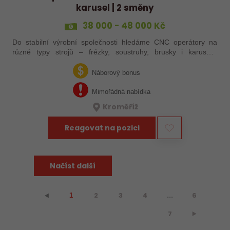
karusel | 2 směny
38 000 - 48 000 Kč
Do stabilní výrobní společnosti hledáme CNC operátory na
různé typy strojů – frézky, soustruhy, brusky i karusely.
Uplatnění u nás najdou zkušení obráběči i absolventi
technických oborů, kteří se…
Náborový bonus
Mimořádná nabídka
Kroměříž
Reagovat na pozici
Načíst další
2
3
4
...
6
⯇
1
7
⯈