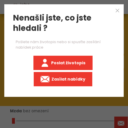
Nenašli jste, co jste
Aktuálně
1548
nabídek práce
hledali ?
×
seřizovač CNC strojů 2 směny
Pošlete nám životopis nebo si spusťte zasílání
nabídek práce
Poslat životopis
+50 km
Zasílat nabídky
Mzda
bez omezení