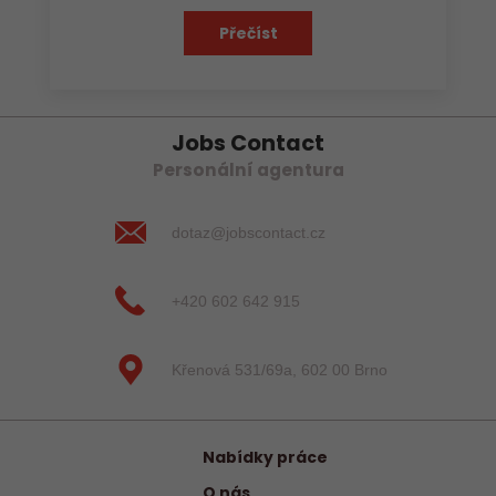
Přečíst
Jobs Contact
Personální agentura
dotaz@jobscontact.cz
+420 602 642 915
Křenová 531/69a, 602 00 Brno
Nabídky práce
O nás