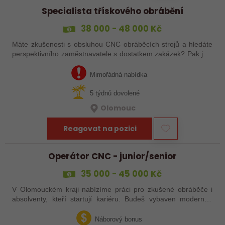
Specialista třískového obrábění
38 000 - 48 000 Kč
Máte zkušenosti s obsluhou CNC obráběcích strojů a hledáte
perspektivního zaměstnavatele s dostatkem zakázek? Pak jste
na správném inzerátu nabídky práce a reagujte zasláním
životopisu!
Mimořádná nabídka
5 týdnů dovolené
Olomouc
Reagovat na pozici
Operátor CNC - junior/senior
35 000 - 45 000 Kč
V Olomouckém kraji nabízíme práci pro zkušené obráběče i
absolventy, kteří startují kariéru. Budeš vybaven moderním
pracovním místem a spoustou benefitů. Pokud se chceš
dozvědět více, neváhej…
Náborový bonus