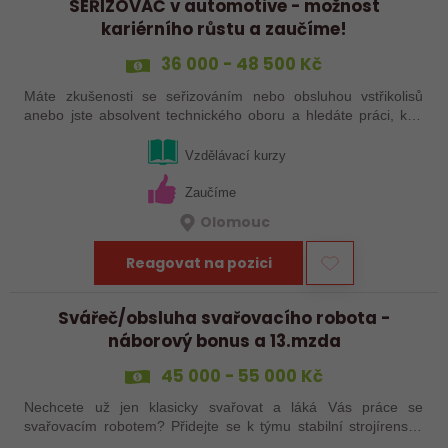
SEŘIZOVAČ v automotive - možnost
kariérního růstu a zaučíme!
36 000 - 48 500 Kč
Máte zkušenosti se seřizováním nebo obsluhou vstřikolisů
anebo jste absolvent technického oboru a hledáte práci, kde
se budete moci dále rozvíjet? Baví Vás technika, hledání
řešení a práce přímo ve…
Vzdělávací kurzy
Zaučíme
Olomouc
Reagovat na pozici
Svářeč/obsluha svařovacího robota -
náborový bonus a 13.mzda
45 000 - 55 000 Kč
Nechcete už jen klasicky svařovat a láká Vás práce se
svařovacím robotem? Přidejte se k týmu stabilní strojírenské
společnosti v Hranicích a využijte své zkušenosti se