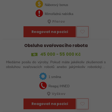
svařováním v moderní výrobě.…
Náborový bonus
Mimořádná nabídka
Přerov
Reagovat na pozici
Obsluha svařovacího robota
45 000 - 55 000 Kč
Hledáme posilu do výroby. Pokud máte jakékoliv zkušenosti s
obsluhou svařovacích robotů anebo jakýmkoliv robotickým,
strojním anebo i ručním svařováním, tak se nám neváhejte
ozvat!
1 směna
Reaguj IHNED
Vyškov
Reagovat na pozici