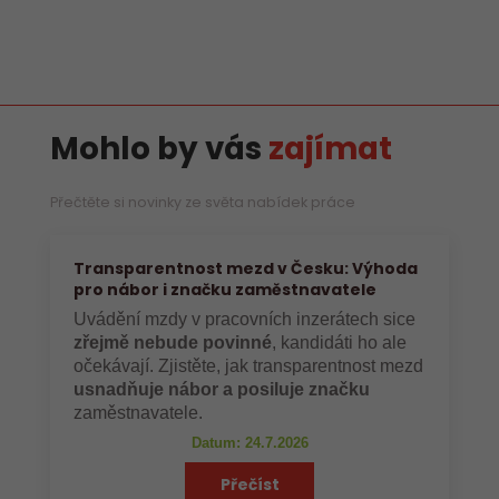
Mohlo by vás
zajímat
Přečtěte si novinky ze světa nabídek práce
Transparentnost mezd v Česku: Výhoda
pro nábor i značku zaměstnavatele
Uvádění mzdy v pracovních inzerátech sice
zřejmě nebude povinné
, kandidáti ho ale
očekávají. Zjistěte, jak transparentnost mezd
usnadňuje nábor a posiluje značku
zaměstnavatele.
Datum: 24.7.2026
Přečíst