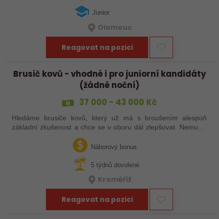
Junior
Olomouc
Reagovat na pozici
Brusič kovů - vhodné i pro juniorní kandidáty
(žádné noční)
37 000 - 43 000 Kč
Hledáme brusiče kovů, který už má s broušením alespoň
základní zkušenost a chce se v oboru dál zlepšovat. Nemusíš
být samostatný specialista s dlouholetou praxí. Důležité je,
abys už někdy pracoval…
Náborový bonus
5 týdnů dovolené
Kroměříž
Reagovat na pozici