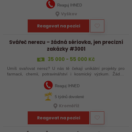
Reaguj IHNED
Vyškov
Reagovat na pozici
Svářeč nerezu – žádná sériovka, jen precizní
zakázky #3001
35 000 - 55 000 Kč
Umíš svařovat nerez? U nás tě čekají unikátní projekty pro
farmacii, chemii, potravinářství i kosmický výzkum. Žádná
rutina, ale precizní práce, která má smysl.
Reaguj IHNED
5 týdnů dovolené
Kroměříž
Reagovat na pozici