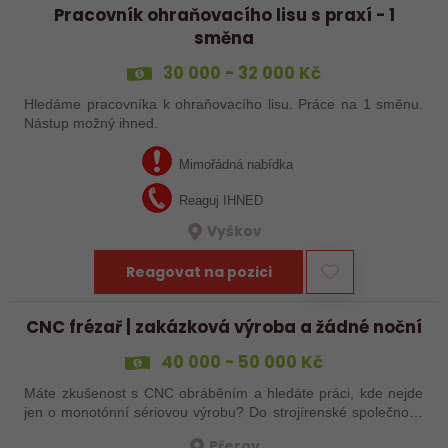
Pracovník ohraňovacího lisu s praxí - 1
směna
30 000 - 32 000 Kč
Hledáme pracovníka k ohraňovacího lisu. Práce na 1 směnu.
Nástup možný ihned.
Mimořádná nabídka
Reaguj IHNED
Vyškov
Reagovat na pozici
CNC frézař | zakázková výroba a žádné noční
40 000 - 50 000 Kč
Máte zkušenost s CNC obráběním a hledáte práci, kde nejde
jen o monotónní sériovou výrobu? Do strojírenské společnosti
hledáme zkušenějšího CNC obráběče, který se bude věnovat
Přerov