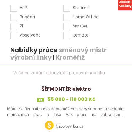
Zasílat
nabídky
HPP
Student
Brigáda
Home Office
ŽL
Україна
Absolvent
Remote
Nabídky práce
směnový mistr
výrobní linky
|
Kroměříž
Vašemu zadání odpovídá 1 pracovní nabídka:
ŠÉFMONTÉR elektro
55 000 - 110 000 Kč
Máte zkušenosti s elektromontážemi, servisem nebo vedením
montážních prací a láká Vás práce na zahraničních
projektech? Nebo jste šikovný elektrikář či elektromontér, který
už nechce být jen „řadový…
Náborový bonus