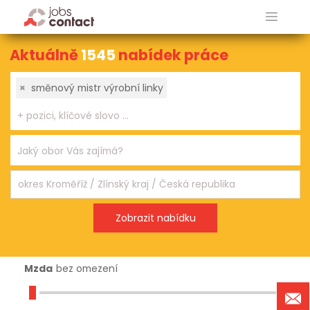
Aktuálně
1545
nabídek práce
×
směnový mistr výrobní linky
Mzda
bez omezení