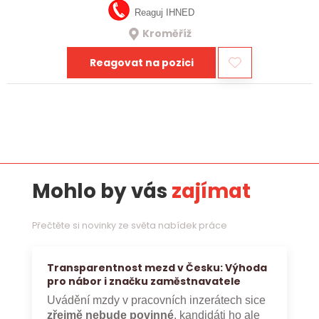
Reaguj IHNED
Kroměříž
Reagovat na pozici
Mohlo by vás
zajímat
Přečtěte si novinky ze světa nabídek práce
Transparentnost mezd v Česku: Výhoda
pro nábor i značku zaměstnavatele
Uvádění mzdy v pracovních inzerátech sice
zřejmě nebude povinné
, kandidáti ho ale