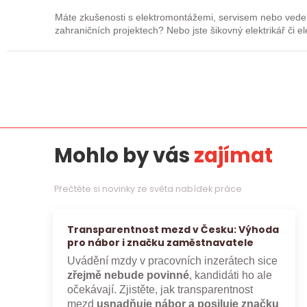
Máte zkušenosti s elektromontážemi, servisem nebo vede
zahraničních projektech? Nebo jste šikovný elektrikář či e
„řadový…
Mohlo by vás
zajímat
Přečtěte si novinky ze světa nabídek práce
Transparentnost mezd v Česku: Výhoda
pro nábor i značku zaměstnavatele
Uvádění mzdy v pracovních inzerátech sice
zřejmě nebude povinné
, kandidáti ho ale
očekávají. Zjistěte, jak transparentnost
mezd
usnadňuje nábor a posiluje značku