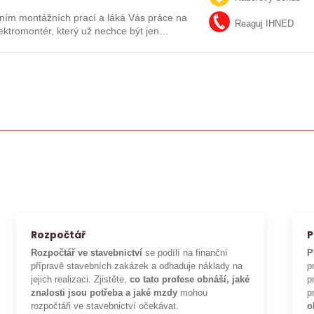
ním montážních prací a láká Vás práce na
Reaguj IHNED
lektromontér, který už nechce být jen
Rozpočtář
P
Rozpočtář ve stavebnictví
se podílí na finanční
P
přípravě stavebních zakázek a odhaduje náklady na
p
jejich realizaci. Zjistěte,
co tato profese obnáší, jaké
p
znalosti jsou potřeba a jaké mzdy
mohou
p
rozpočtáři ve stavebnictví očekávat.
o