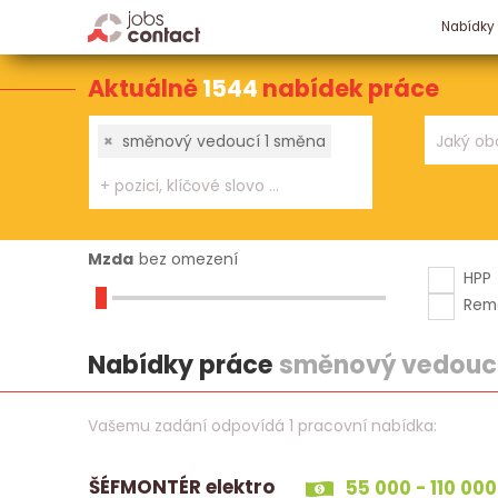
Nabídky
Aktuálně
1544
nabídek práce
×
směnový vedoucí 1 směna
Mzda
bez omezení
HPP
Rem
Nabídky práce
směnový vedoucí
Vašemu zadání odpovídá 1 pracovní nabídka:
ŠÉFMONTÉR elektro
55 000 - 110 000