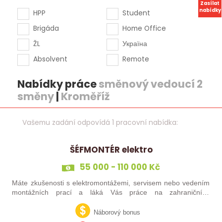
Zasílat
nabídky
HPP
Student
Brigáda
Home Office
ŽL
Україна
Absolvent
Remote
Nabídky práce
směnový vedoucí 2
směny
|
Kroměříž
Vašemu zadání odpovídá 1 pracovní nabídka:
ŠÉFMONTÉR elektro
55 000 - 110 000 Kč
Máte zkušenosti s elektromontážemi, servisem nebo vedením
montážních prací a láká Vás práce na zahraničních
projektech? Nebo jste šikovný elektrikář či elektromontér, který
už nechce být jen „řadový…
Náborový bonus