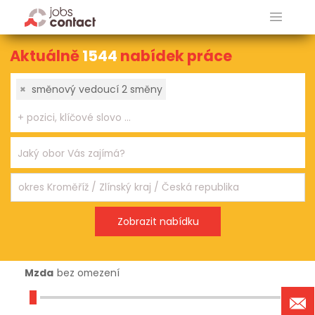
Aktuálně
1544
nabídek práce
×
směnový vedoucí 2 směny
Mzda
bez omezení