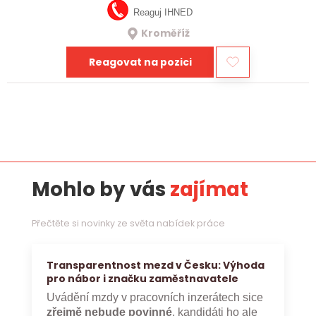
Reaguj IHNED
Kroměříž
Reagovat na pozici
Mohlo by vás
zajímat
Přečtěte si novinky ze světa nabídek práce
Transparentnost mezd v Česku: Výhoda
pro nábor i značku zaměstnavatele
Uvádění mzdy v pracovních inzerátech sice
zřejmě nebude povinné
, kandidáti ho ale