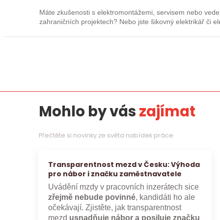
Máte zkušenosti s elektromontážemi, servisem nebo vede
zahraničních projektech? Nebo jste šikovný elektrikář či e
„řadový…
Mohlo by vás
zajímat
Přečtěte si novinky ze světa nabídek práce
Transparentnost mezd v Česku: Výhoda
pro nábor i značku zaměstnavatele
Uvádění mzdy v pracovních inzerátech sice
zřejmě nebude povinné
, kandidáti ho ale
očekávají. Zjistěte, jak transparentnost
mezd
usnadňuje nábor a posiluje značku