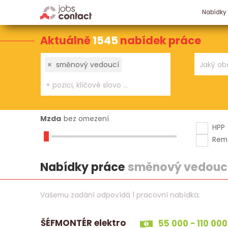
Nabídky
Aktuálně
1545
nabídek práce
×
směnový vedoucí
Mzda
bez omezení
HPP
Rem
Nabídky práce
směnový vedouc
Vašemu zadání odpovídá 1 pracovní nabídka:
ŠÉFMONTÉR elektro
55 000 - 110 000