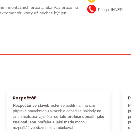
ním montážních prací a láká Vás práce na
Reaguj IHNED
lektromontér, který už nechce být jen
Rozpočtář
P
Rozpočtář ve stavebnictví
se podílí na finanční
P
přípravě stavebních zakázek a odhaduje náklady na
p
jejich realizaci. Zjistěte,
co tato profese obnáší, jaké
p
znalosti jsou potřeba a jaké mzdy
mohou
p
rozpočtáři ve stavebnictví očekávat.
o