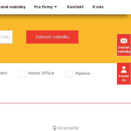
rané nabídky
Kontakt
O nás
Pro firmy
Zasílat
nabídky
dent
Home Office
Україна
Poslat
CV
Kroměříž