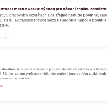
ntnost mezd v Česku: Výhoda pro nábor i značku zaměstn
dy v pracovních inzerátech sice
zřejmě nebude povinné
, kan
Zjistěte, jak transparentnost mezd
usnadňuje nábor a posiluj
tele.
Uhlířová
 stavebnictví
se podílí na finanční přípravě stavebních zakázek a odhaduje 
i. Zjistěte,
co tato profese obnáší, jaké znalosti jsou potřeba a jaké mzdy
 stavebnictví očekávat.
pou