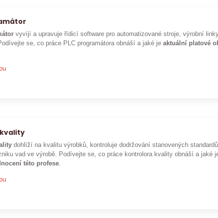
ramátor
átor
vyvíjí a upravuje řídicí software pro automatizované stroje, výrobní lin
Podívejte se, co práce PLC programátora obnáší a jaké je
aktuální platové 
pou
kvality
ality
dohlíží na kvalitu výrobků, kontroluje dodržování stanovených standar
niku vad ve výrobě. Podívejte se, co práce kontrolora kvality obnáší a jaké 
nocení této profese
.
pou