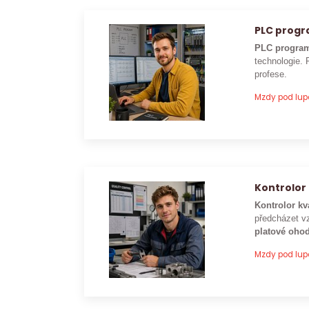
PLC prog
PLC program
technologie. 
profese.
Mzdy pod lu
Kontrolor 
Kontrolor kv
předcházet vz
platové ohod
Mzdy pod lu