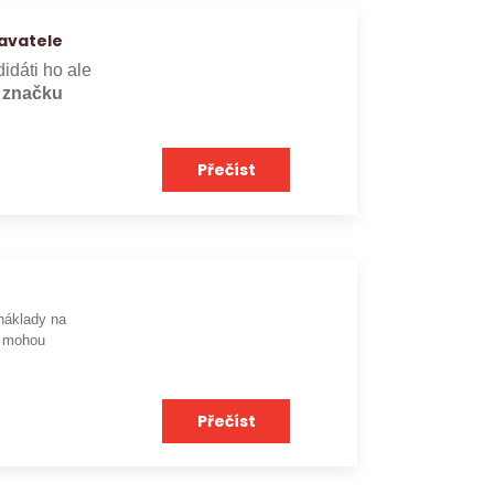
avatele
didáti ho ale
e značku
Přečíst
náklady na
mohou
Přečíst