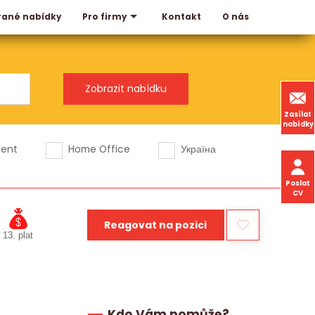
rané nabídky
Kontakt
O nás
Pro firmy
Zasílat
nabídky
dent
Home Office
Україна
Poslat
CV
Reagovat na pozici
13. plat
Kdo Vám pomůže?