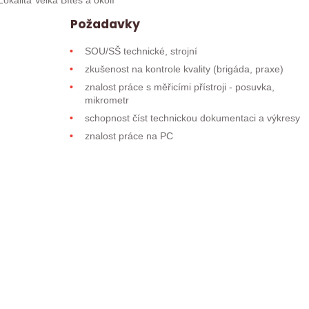
kalita Velká Bíteš a okolí
Požadavky
SOU/SŠ technické, strojní
zkušenost na kontrole kvality (brigáda, praxe)
znalost práce s měřicími přístroji - posuvka,
mikrometr
schopnost číst technickou dokumentaci a výkresy
znalost práce na PC