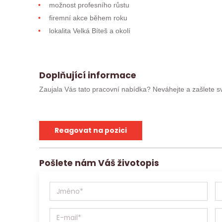
možnost profesního růstu
firemní akce během roku
lokalita Velká Bíteš a okolí
Doplňující informace
Zaujala Vás tato pracovní nabídka? Neváhejte a zašlete sv
absolvoval/a pohovor, můžete kontaktovat přímo svého
obratem. Ostatní uchazeče budeme kontaktovat v případě
s.r.o. se sídlem v Brně, Křenová 531/69a, IČ:17181879
Reagovat na pozici
materiály) zpracovávat v souladu se Zákonem o ochran
osobních údajů (EU) 2016/679, a to výhradně za účelem 
Contact je pracovní agentura s platným povolením Gene
Pošlete nám Váš životopis
poskytnout třetím stranám. Tým Jobs Contact se těší na s