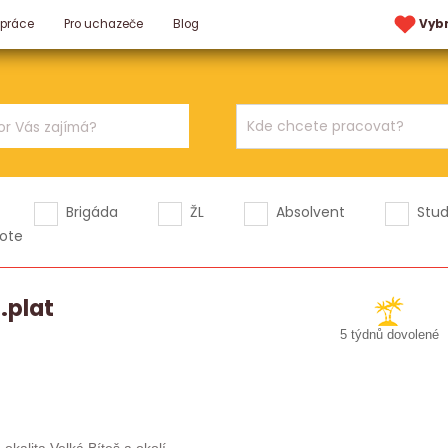
 práce
Pro uchazeče
Blog
Vyb
Brigáda
ŽL
Absolvent
Stu
ote
.plat
5 týdnů dovolené