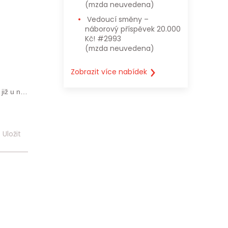
(mzda neuvedena)
Vedoucí směny –
náborový příspěvek 20.000
Kč! #2993
(mzda neuvedena)
Zobrazit více nabídek
již u nás
taktovat
Personal,
ně další
Uložit
 ochraně
ání. Jobs
s účelem