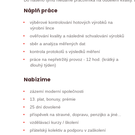
Do našeho týmu hledáme pracovníka na oddělení kvality. Lo
Náplň práce
výběrové kontrolování hotových výrobků na
výrobní lince
ověřování kvality a následné schvalování výrobků
sběr a analýza měřených dat
kontrola protokolů s výsledků měření
práce na nepřetržitý provoz - 12 hod. (krátký a
dlouhý týden)
Nabízíme
zázemí moderní společnosti
13. plat, bonusy, prémie
25 dní dovolené
příspěvek na stravné, dopravu, penzijko a jiné...
vzdělávací kurzy / školení
přátelský kolektiv a podporu v zaškolení