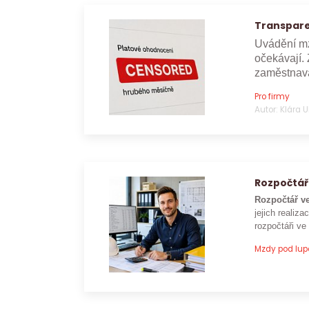
Transpare
Uvádění mz
očekávají. 
zaměstnava
Pro firmy
Autor: Klára 
Rozpočtář
Rozpočtář ve
jejich realizac
rozpočtáři ve
Mzdy pod lu