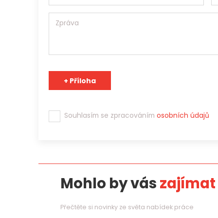
Souhlasím se zpracováním
osobních údajů
Mohlo by vás
zajímat
Přečtěte si novinky ze světa nabídek práce