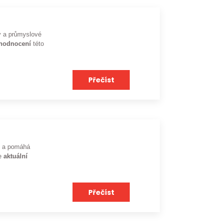
ky a průmyslové
ohodnocení
této
Přečíst
dů a pomáhá
je
aktuální
Přečíst