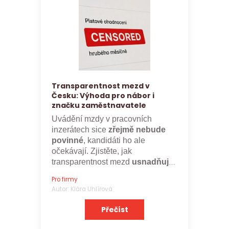
Transparentnost mezd v
Česku: Výhoda pro nábor i
značku zaměstnavatele
Uvádění mzdy v pracovních
inzerátech sice
zřejmě nebude
povinné
, kandidáti ho ale
očekávají. Zjistěte, jak
transparentnost mezd
usnadňuje
nábor a posiluje značku
Pro firmy
zaměstnavatele.
Autor: Klára Uhlířová
Přečíst