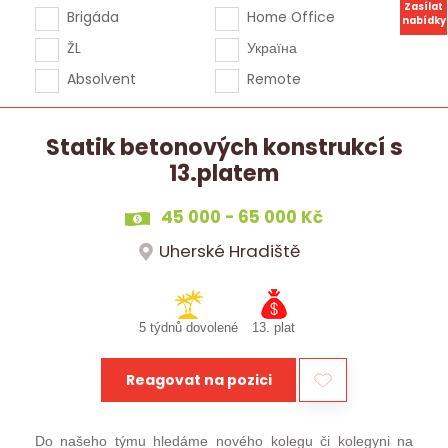
Zasílat
Brigáda
Home Office
nabídky
ŽL
Україна
Absolvent
Remote
Statik betonových konstrukcí s
13.platem
45 000 - 65 000 Kč
Uherské Hradiště
5 týdnů dovolené
13. plat
Reagovat na pozici
Do našeho týmu hledáme nového kolegu či kolegyni na