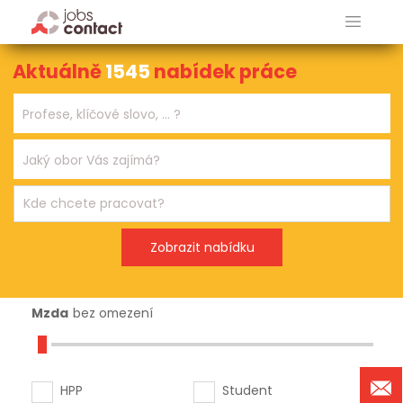
Aktuálně
1545
nabídek práce
Mzda
bez omezení
HPP
Student