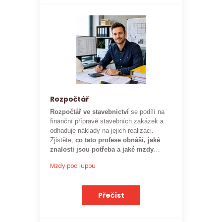
Rozpočtář
Rozpočtář ve stavebnictví
se podílí na
finanční přípravě stavebních zakázek a
odhaduje náklady na jejich realizaci.
Zjistěte,
co tato profese obnáší, jaké
znalosti jsou potřeba a jaké mzdy
mohou rozpočtáři ve stavebnictví
Mzdy pod lupou
očekávat.
Přečíst