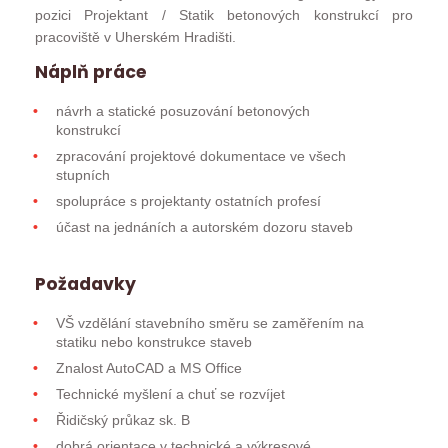
pozici Projektant / Statik betonových konstrukcí pro
pracoviště v Uherském Hradišti.
Náplň práce
návrh a statické posuzování betonových
konstrukcí
zpracování projektové dokumentace ve všech
stupních
spolupráce s projektanty ostatních profesí
účast na jednáních a autorském dozoru staveb
Požadavky
VŠ vzdělání stavebního směru se zaměřením na
statiku nebo konstrukce staveb
Znalost AutoCAD a MS Office
Technické myšlení a chuť se rozvíjet
Řidičský průkaz sk. B
dobrá orientace v technické a výkresové