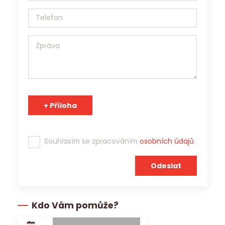
agentura s platným povolením Generálního ředitelství
Úřadu práce ČR a osobní údaje může v souladu s účelem
poskytnout třetím stranám.
Tým Jobs Contact se těší na spolupráci s Vámi!
Souhlasím se zpracováním
osobních údajů
Kdo Vám pomůže?