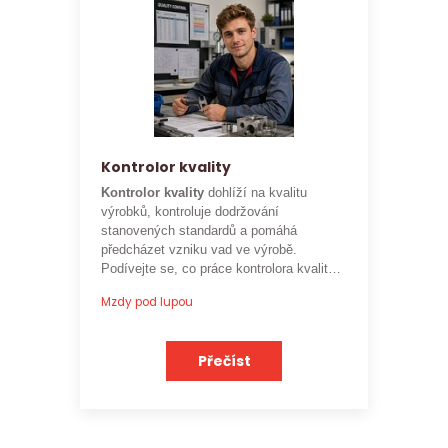
Kontrolor kvality
Kontrolor kvality
dohlíží na kvalitu
výrobků, kontroluje dodržování
stanovených standardů a pomáhá
předcházet vzniku vad ve výrobě.
Podívejte se, co práce kontrolora kvality
obnáší a jaké je
aktuální platové
Mzdy pod lupou
ohodnocení této profese
.
Přečíst