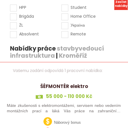
Zasílat
nabídky
HPP
Student
Brigáda
Home Office
ŽL
Україна
Absolvent
Remote
Nabídky práce
stavbyvedoucí
infrastruktura
|
Kroměříž
Vašemu zadání odpovídá 1 pracovní nabídka:
ŠÉFMONTÉR elektro
55 000 - 110 000 Kč
Máte zkušenosti s elektromontážemi, servisem nebo vedením
montážních prací a láká Vás práce na zahraničních
projektech? Nebo jste šikovný elektrikář či elektromontér, který
už nechce být jen „řadový…
Náborový bonus