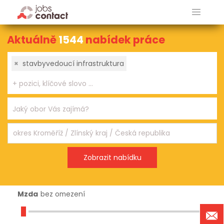
Aktuálně
1544
nabídek práce
×
stavbyvedoucí infrastruktura
Mzda
bez omezení