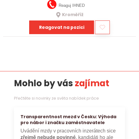
Reaguj IHNED
Kroměříž
Reagovat na pozici
Mohlo by vás
zajímat
Přečtěte si novinky ze světa nabídek práce
Transparentnost mezd v Česku: Výhoda
pro nábor i značku zaměstnavatele
Uvádění mzdy v pracovních inzerátech sice
zřejmě nebude povinné
, kandidáti ho ale