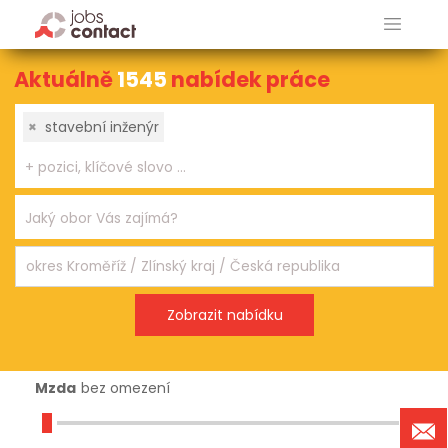
Aktuálně
1545
nabídek práce
×
stavební inženýr
Mzda
bez omezení