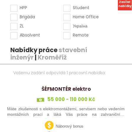
Zasílat
nabídky
HPP
Student
Brigáda
Home Office
ŽL
Україна
Absolvent
Remote
Nabídky práce
stavební
inženýr
|
Kroměříž
Vašemu zadání odpovídá 1 pracovní nabídka:
ŠÉFMONTÉR elektro
55 000 - 110 000 Kč
Máte zkušenosti s elektromontážemi, servisem nebo vedením
montážních prací a láká Vás práce na zahraničních
projektech? Nebo jste šikovný elektrikář či elektromontér, který
už nechce být jen „řadový…
Náborový bonus