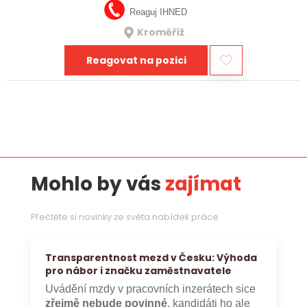
Reaguj IHNED
Kroměříž
Reagovat na pozici
Mohlo by vás
zajímat
Přečtěte si novinky ze světa nabídek práce
Transparentnost mezd v Česku: Výhoda
pro nábor i značku zaměstnavatele
Uvádění mzdy v pracovních inzerátech sice
zřejmě nebude povinné
, kandidáti ho ale