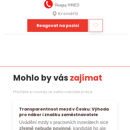
Reaguj IHNED
Kroměříž
Reagovat na pozici
Mohlo by vás
zajímat
Přečtěte si novinky ze světa nabídek práce
Transparentnost mezd v Česku: Výhoda
pro nábor i značku zaměstnavatele
Uvádění mzdy v pracovních inzerátech sice
zřejmě nebude povinné
, kandidáti ho ale