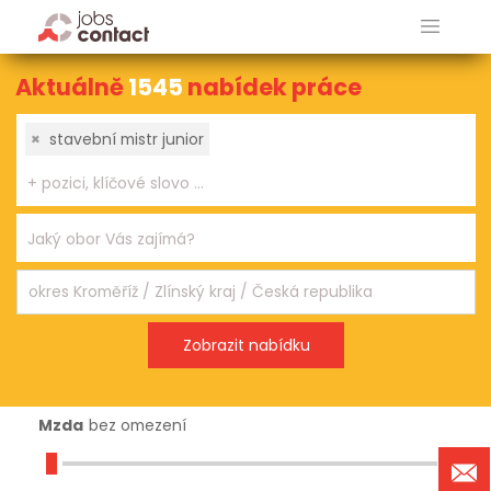
Aktuálně
1545
nabídek práce
×
stavební mistr junior
Mzda
bez omezení