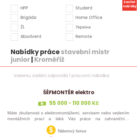
Zasílat
nabídky
HPP
Student
Brigáda
Home Office
ŽL
Україна
Absolvent
Remote
Nabídky práce
stavební mistr
junior
|
Kroměříž
Vašemu zadání odpovídá 1 pracovní nabídka:
ŠÉFMONTÉR elektro
55 000 - 110 000 Kč
Máte zkušenosti s elektromontážemi, servisem nebo vedením
montážních prací a láká Vás práce na zahraničních
projektech? Nebo jste šikovný elektrikář či elektromontér, který
už nechce být jen „řadový…
Náborový bonus