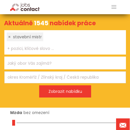
Aktuálně
1545
nabídek práce
×
stavební mistr
Mzda
bez omezení