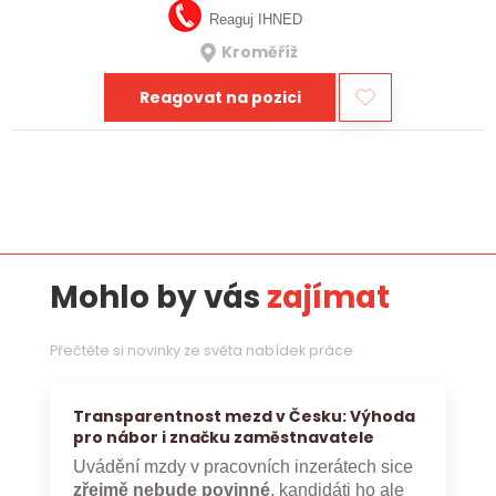
Reaguj IHNED
Kroměříž
Reagovat na pozici
Mohlo by vás
zajímat
Přečtěte si novinky ze světa nabídek práce
Transparentnost mezd v Česku: Výhoda
pro nábor i značku zaměstnavatele
Uvádění mzdy v pracovních inzerátech sice
zřejmě nebude povinné
, kandidáti ho ale