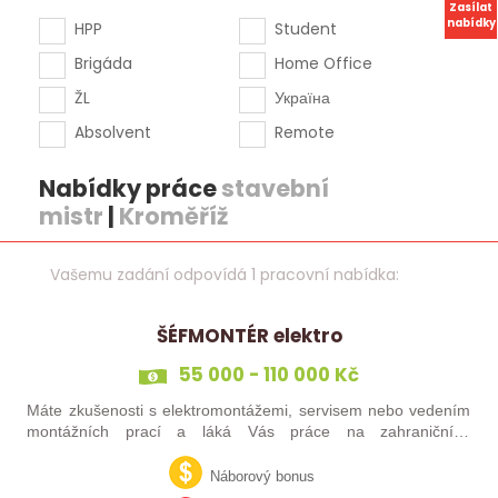
Zasílat
nabídky
HPP
Student
Brigáda
Home Office
ŽL
Україна
Absolvent
Remote
Nabídky práce
stavební
mistr
|
Kroměříž
Vašemu zadání odpovídá 1 pracovní nabídka:
ŠÉFMONTÉR elektro
55 000 - 110 000 Kč
Máte zkušenosti s elektromontážemi, servisem nebo vedením
montážních prací a láká Vás práce na zahraničních
projektech? Nebo jste šikovný elektrikář či elektromontér, který
už nechce být jen „řadový…
Náborový bonus