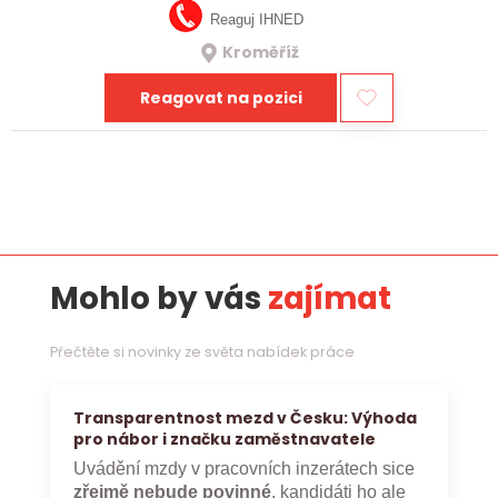
Reaguj IHNED
Kroměříž
Reagovat na pozici
Mohlo by vás
zajímat
Přečtěte si novinky ze světa nabídek práce
Transparentnost mezd v Česku: Výhoda
pro nábor i značku zaměstnavatele
Uvádění mzdy v pracovních inzerátech sice
zřejmě nebude povinné
, kandidáti ho ale