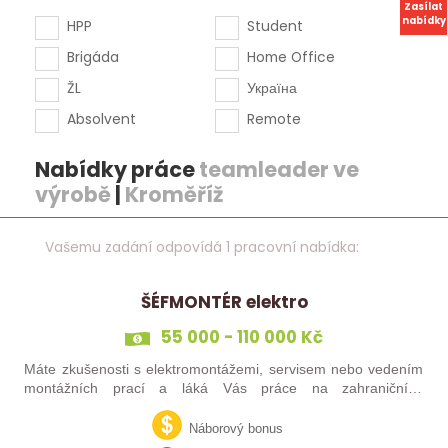
Zasílat
nabídky
HPP
Student
Brigáda
Home Office
ŽL
Україна
Absolvent
Remote
Nabídky práce
teamleader ve
výrobě
|
Kroměříž
Vašemu zadání odpovídá 1 pracovní nabídka:
ŠÉFMONTÉR elektro
55 000 - 110 000 Kč
Máte zkušenosti s elektromontážemi, servisem nebo vedením
montážních prací a láká Vás práce na zahraničních
projektech? Nebo jste šikovný elektrikář či elektromontér, který
už nechce být jen „řadový…
Náborový bonus