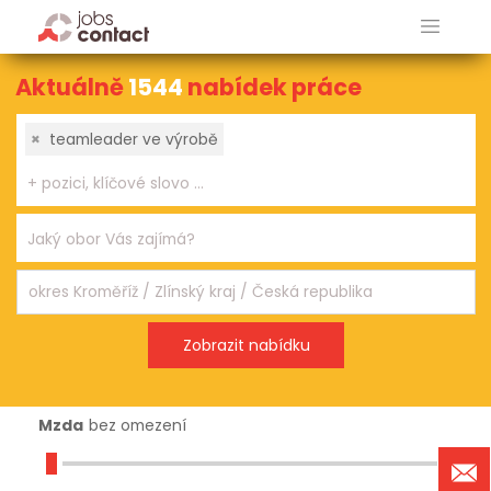
Aktuálně
1544
nabídek práce
×
teamleader ve výrobě
Mzda
bez omezení