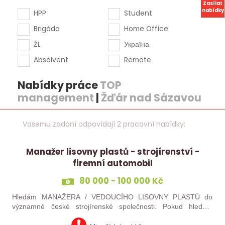
Zasílat
nabídky
HPP
Student
Brigáda
Home Office
ŽL
Україна
Absolvent
Remote
Nabídky práce
TOP
management
|
Žďár nad Sázavou
Vašemu zadání odpovídají 2 pracovní nabídky:
Manažer lisovny plastů - strojírenství -
firemní automobil
80 000 - 100 000 Kč
Hledám MANAŽERA / VEDOUCÍHO LISOVNY PLASTŮ do
významné české strojírenské společnosti. Pokud hledáte
novou pracovní výzvu, máte technického i obchodního ducha,