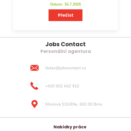
Datum: 16.7.2026
Přečíst
Jobs Contact
Personální agentura
dotaz@jobscontact.cz
+420 602 642 915
Křenová 531/69a, 602 00 Brno
Nabídky práce