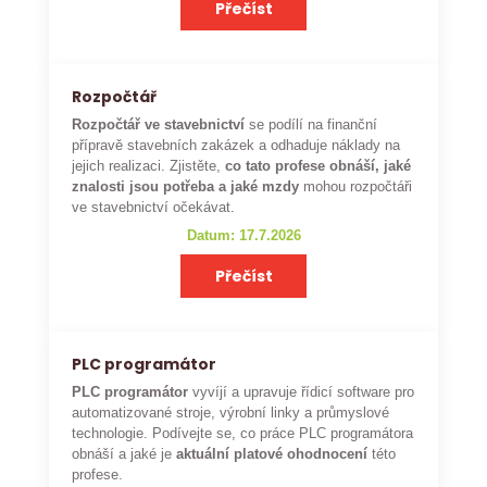
Přečíst
Rozpočtář
Rozpočtář ve stavebnictví
se podílí na finanční
přípravě stavebních zakázek a odhaduje náklady na
jejich realizaci. Zjistěte,
co tato profese obnáší, jaké
znalosti jsou potřeba a jaké mzdy
mohou rozpočtáři
ve stavebnictví očekávat.
Datum: 17.7.2026
Přečíst
PLC programátor
PLC programátor
vyvíjí a upravuje řídicí software pro
automatizované stroje, výrobní linky a průmyslové
technologie. Podívejte se, co práce PLC programátora
obnáší a jaké je
aktuální platové ohodnocení
této
profese.