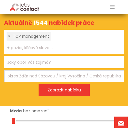
Aktuálně
1544
nabídek práce
×
TOP management
Mzda
bez omezení