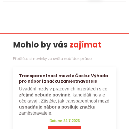
Mohlo by vás
zajímat
Přečtěte si novinky ze světa nabídek práce
Transparentnost mezd v Česku: Výhoda
pro nábor i značku zaměstnavatele
Uvádění mzdy v pracovních inzerátech sice
zřejmě nebude povinné
, kandidáti ho ale
očekávají. Zjistěte, jak transparentnost mezd
usnadňuje nábor a posiluje značku
zaměstnavatele.
Datum: 24.7.2026