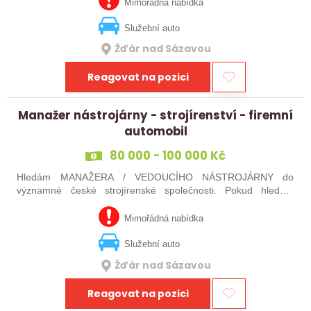
jste silný v komunikaci a máte…
Mimořádná nabídka
Služební auto
Žďár nad Sázavou
Reagovat na pozici
Manažer nástrojárny - strojírenství - firemní
automobil
80 000 - 100 000 Kč
Hledám MANAŽERA / VEDOUCÍHO NÁSTROJÁRNY do
významné české strojírenské společnosti. Pokud hledáte
novou pracovní výzvu, máte technického i obchodního ducha,
jste silný v komunikaci a máte zkušenosti…
Mimořádná nabídka
Služební auto
Žďár nad Sázavou
Reagovat na pozici