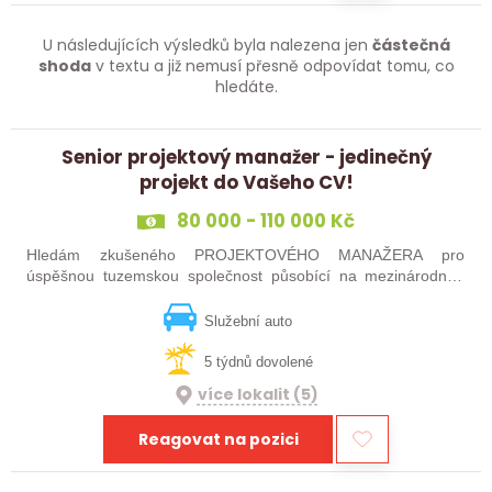
U následujících výsledků byla nalezena jen
částečná
shoda
v textu a již nemusí přesně odpovídat tomu, co
hledáte.
Senior projektový manažer - jedinečný
projekt do Vašeho CV!
80 000 - 110 000 Kč
Hledám zkušeného PROJEKTOVÉHO MANAŽERA pro
úspěšnou tuzemskou společnost působící na mezinárodním
poli se zaměřením na vývoj vlastních systémů (HW, SW,
mechanika). Pokud se nebojíte výzvy v…
Služební auto
5 týdnů dovolené
více lokalit (5)
Reagovat na pozici