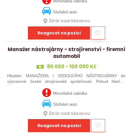
jste silný v komunikaci a máte…
Mimořádná nabídka
Služební auto
Žďár nad Sázavou
Reagovat na pozici
Manažer nástrojárny - strojírenství - firemní
automobil
80 000 - 100 000 Kč
Hledám MANAŽERA / VEDOUCÍHO NÁSTROJÁRNY do
významné české strojírenské společnosti. Pokud hledáte
novou pracovní výzvu, máte technického i obchodního ducha,
jste silný v komunikaci a máte zkušenosti…
Mimořádná nabídka
Služební auto
Žďár nad Sázavou
Reagovat na pozici