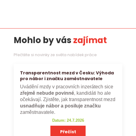
Mohlo by vás
zajímat
Přečtěte si novinky ze světa nabídek práce
Transparentnost mezd v Česku: Výhoda
pro nábor i značku zaměstnavatele
Uvádění mzdy v pracovních inzerátech sice
zřejmě nebude povinné
, kandidáti ho ale
očekávají. Zjistěte, jak transparentnost mezd
usnadňuje nábor a posiluje značku
zaměstnavatele.
Datum: 24.7.2026
Přečíst