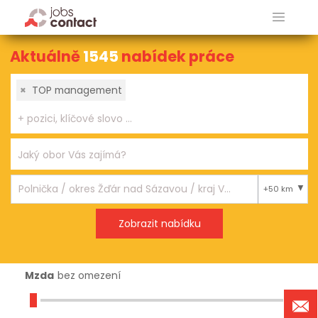
Aktuálně
1545
nabídek práce
×
TOP management
+50 km
Mzda
bez omezení