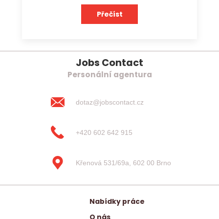
Přečíst
Jobs Contact
Personální agentura
dotaz@jobscontact.cz
+420 602 642 915
Křenová 531/69a, 602 00 Brno
Nabídky práce
O nás