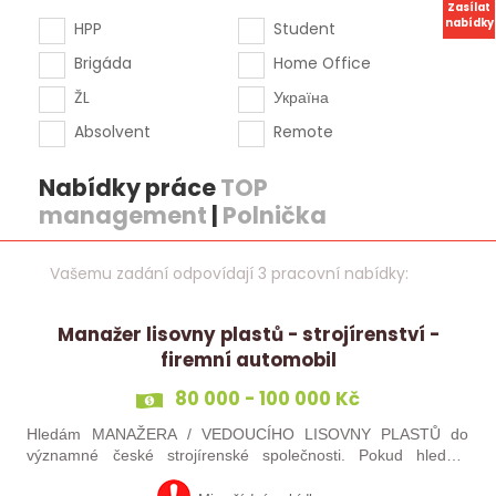
Zasílat
nabídky
HPP
Student
Brigáda
Home Office
ŽL
Україна
Absolvent
Remote
Nabídky práce
TOP
management
|
Polnička
Vašemu zadání odpovídají 3 pracovní nabídky:
Manažer lisovny plastů - strojírenství -
firemní automobil
80 000 - 100 000 Kč
Hledám MANAŽERA / VEDOUCÍHO LISOVNY PLASTŮ do
významné české strojírenské společnosti. Pokud hledáte
novou pracovní výzvu, máte technického i obchodního ducha,