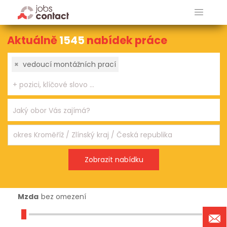
Aktuálně
1545
nabídek práce
×
vedoucí montážních prací
Mzda
bez omezení