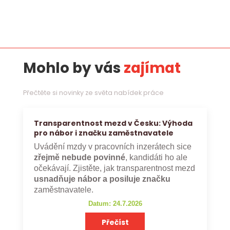
Mohlo by vás
zajímat
Přečtěte si novinky ze světa nabídek práce
Transparentnost mezd v Česku: Výhoda
pro nábor i značku zaměstnavatele
Uvádění mzdy v pracovních inzerátech sice
zřejmě nebude povinné
, kandidáti ho ale
očekávají. Zjistěte, jak transparentnost mezd
usnadňuje nábor a posiluje značku
zaměstnavatele.
Datum: 24.7.2026
Přečíst