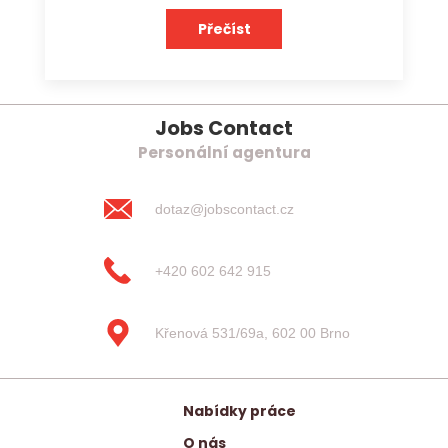
Přečíst
Jobs Contact
Personální agentura
dotaz@jobscontact.cz
+420 602 642 915
Křenová 531/69a, 602 00 Brno
Nabídky práce
O nás