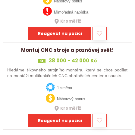
technických oborů, kteří se…
Náborový bonus
Mimořádná nabídka
Kroměříž
Reagovat na pozici
Montuj CNC stroje a poznávej svět!
38 000 - 42 000 Kč
Hledáme šikovného strojního montéra, který se chce podílet
na montáži multifunkčních CNC obráběcích center a soustruhů
a objevovat svět!
1 směna
Náborový bonus
Kroměříž
Reagovat na pozici