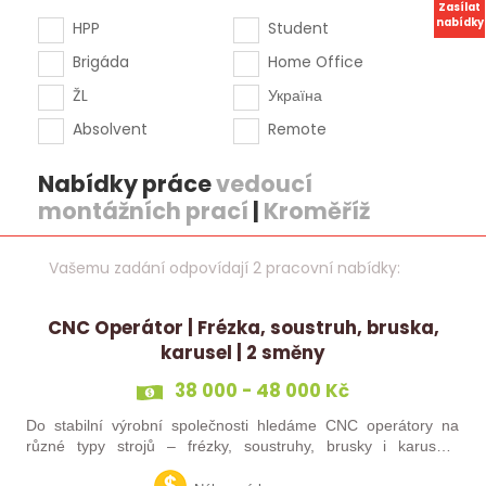
Zasílat
nabídky
HPP
Student
Brigáda
Home Office
ŽL
Україна
Absolvent
Remote
Nabídky práce
vedoucí
montážních prací
|
Kroměříž
Vašemu zadání odpovídají 2 pracovní nabídky:
CNC Operátor | Frézka, soustruh, bruska,
karusel | 2 směny
38 000 - 48 000 Kč
Do stabilní výrobní společnosti hledáme CNC operátory na
různé typy strojů – frézky, soustruhy, brusky i karusely.
Uplatnění u nás najdou zkušení obráběči i absolventi