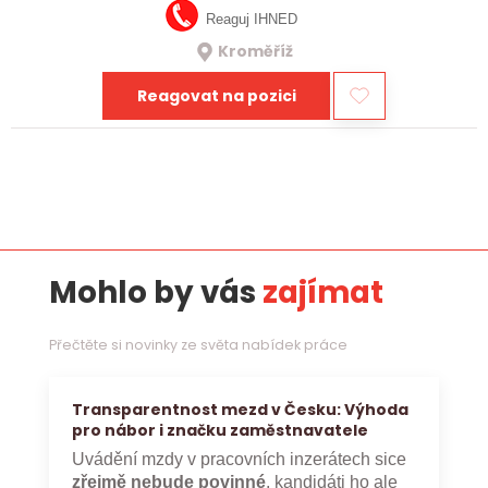
Reaguj IHNED
Kroměříž
Reagovat na pozici
Mohlo by vás
zajímat
Přečtěte si novinky ze světa nabídek práce
Transparentnost mezd v Česku: Výhoda
pro nábor i značku zaměstnavatele
Uvádění mzdy v pracovních inzerátech sice
zřejmě nebude povinné
, kandidáti ho ale