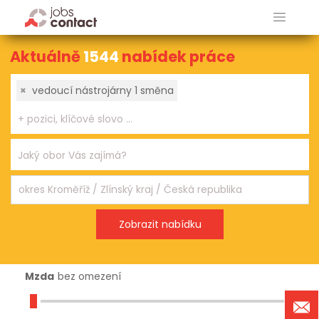
Aktuálně
1544
nabídek práce
×
vedoucí nástrojárny 1 směna
Mzda
bez omezení