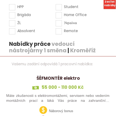
Zasílat
nabídky
HPP
Student
Brigáda
Home Office
ŽL
Україна
Absolvent
Remote
Nabídky práce
vedoucí
nástrojárny 1 směna
|
Kroměříž
Vašemu zadání odpovídá 1 pracovní nabídka:
ŠÉFMONTÉR elektro
55 000 - 110 000 Kč
Máte zkušenosti s elektromontážemi, servisem nebo vedením
montážních prací a láká Vás práce na zahraničních
projektech? Nebo jste šikovný elektrikář či elektromontér, který
už nechce být jen „řadový…
Náborový bonus