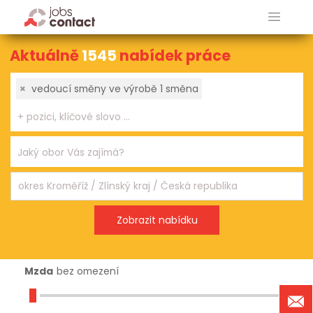
Aktuálně
1545
nabídek práce
×
vedoucí směny ve výrobě 1 směna
Mzda
bez omezení