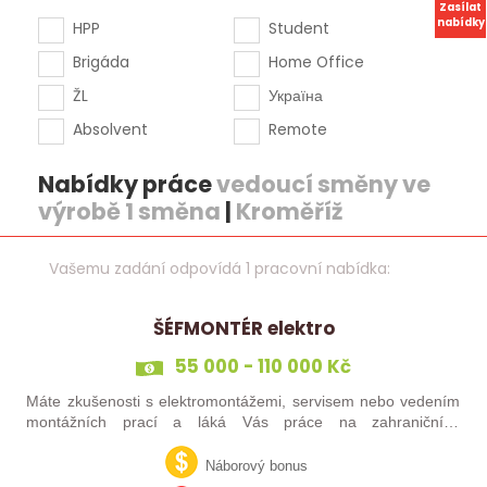
Zasílat
nabídky
HPP
Student
Brigáda
Home Office
ŽL
Україна
Absolvent
Remote
Nabídky práce
vedoucí směny ve
výrobě 1 směna
|
Kroměříž
Vašemu zadání odpovídá 1 pracovní nabídka:
ŠÉFMONTÉR elektro
55 000 - 110 000 Kč
Máte zkušenosti s elektromontážemi, servisem nebo vedením
montážních prací a láká Vás práce na zahraničních
projektech? Nebo jste šikovný elektrikář či elektromontér, který
už nechce být jen „řadový…
Náborový bonus