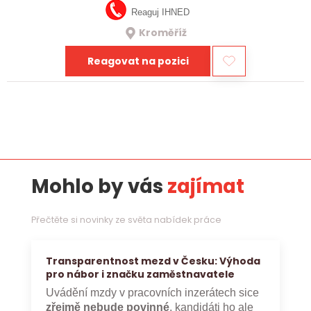
Reaguj IHNED
Kroměříž
Reagovat na pozici
Mohlo by vás
zajímat
Přečtěte si novinky ze světa nabídek práce
Transparentnost mezd v Česku: Výhoda
pro nábor i značku zaměstnavatele
Uvádění mzdy v pracovních inzerátech sice
zřejmě nebude povinné
, kandidáti ho ale