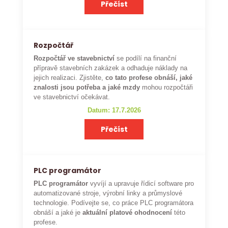
Přečíst
Rozpočtář
Rozpočtář ve stavebnictví
se podílí na finanční
přípravě stavebních zakázek a odhaduje náklady na
jejich realizaci. Zjistěte,
co tato profese obnáší, jaké
znalosti jsou potřeba a jaké mzdy
mohou rozpočtáři
ve stavebnictví očekávat.
Datum: 17.7.2026
Přečíst
PLC programátor
PLC programátor
vyvíjí a upravuje řídicí software pro
automatizované stroje, výrobní linky a průmyslové
technologie. Podívejte se, co práce PLC programátora
obnáší a jaké je
aktuální platové ohodnocení
této
profese.