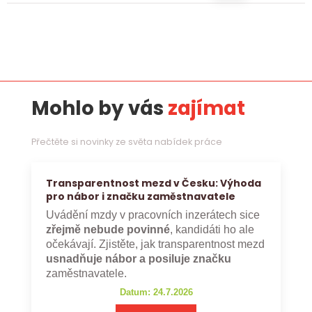
Mohlo by vás
zajímat
Přečtěte si novinky ze světa nabídek práce
Transparentnost mezd v Česku: Výhoda
pro nábor i značku zaměstnavatele
Uvádění mzdy v pracovních inzerátech sice
zřejmě nebude povinné
, kandidáti ho ale
očekávají. Zjistěte, jak transparentnost mezd
usnadňuje nábor a posiluje značku
zaměstnavatele.
Datum: 24.7.2026