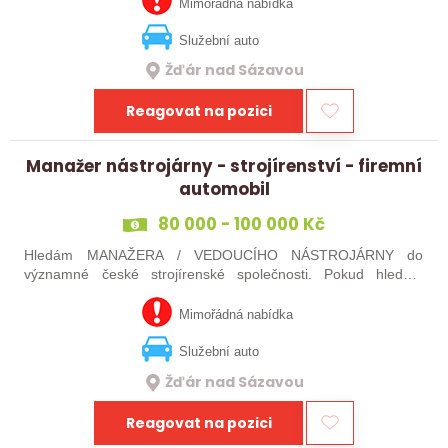
jste silný v komunikaci a máte…
Mimořádná nabídka
Služební auto
Žďár nad Sázavou
Reagovat na pozici
Manažer nástrojárny - strojírenství - firemní
automobil
80 000 - 100 000 Kč
Hledám MANAŽERA / VEDOUCÍHO NÁSTROJÁRNY do
významné české strojírenské společnosti. Pokud hledáte
novou pracovní výzvu, máte technického i obchodního ducha,
jste silný v komunikaci a máte zkušenosti…
Mimořádná nabídka
Služební auto
Žďár nad Sázavou
Reagovat na pozici