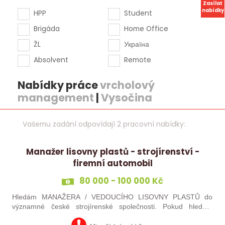
Zasílat
nabídky
HPP
Student
Brigáda
Home Office
ŽL
Україна
Absolvent
Remote
Nabídky práce
vrcholový
management
|
Vysočina
Vašemu zadání odpovídají 2 pracovní nabídky:
Manažer lisovny plastů - strojírenství -
firemní automobil
80 000 - 100 000 Kč
Hledám MANAŽERA / VEDOUCÍHO LISOVNY PLASTŮ do
významné české strojírenské společnosti. Pokud hledáte
novou pracovní výzvu, máte technického i obchodního ducha,