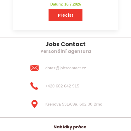
Datum: 16.7.2026
Přečíst
Jobs Contact
Personální agentura
dotaz@jobscontact.cz
+420 602 642 915
Křenová 531/69a, 602 00 Brno
Nabídky práce