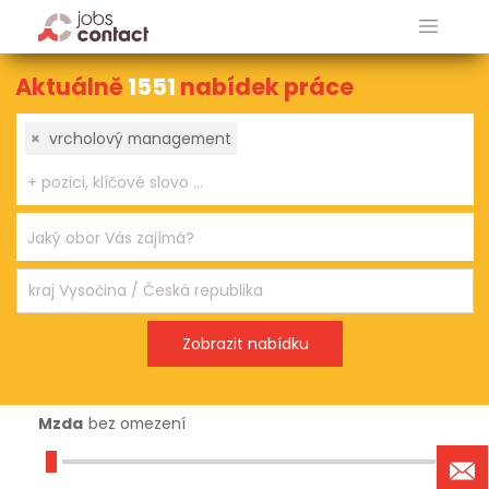
Aktuálně
1551
nabídek práce
×
vrcholový management
Mzda
bez omezení