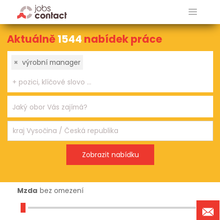
Aktuálně
1544
nabídek práce
×
výrobní manager
Mzda
bez omezení