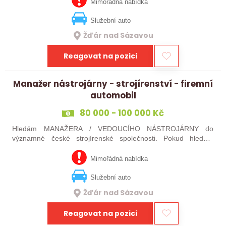
jste silný v komunikaci a máte…
Mimořádná nabídka
Služební auto
Žďár nad Sázavou
Reagovat na pozici
Manažer nástrojárny - strojírenství - firemní
automobil
80 000 - 100 000 Kč
Hledám MANAŽERA / VEDOUCÍHO NÁSTROJÁRNY do
významné české strojírenské společnosti. Pokud hledáte
novou pracovní výzvu, máte technického i obchodního ducha,
jste silný v komunikaci a máte zkušenosti…
Mimořádná nabídka
Služební auto
Žďár nad Sázavou
Reagovat na pozici