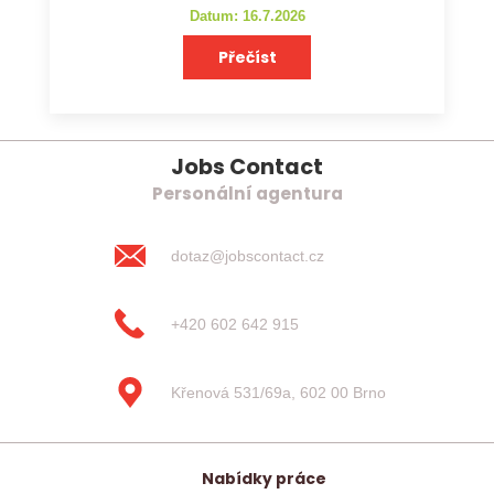
Datum: 16.7.2026
Přečíst
Jobs Contact
Personální agentura
dotaz@jobscontact.cz
+420 602 642 915
Křenová 531/69a, 602 00 Brno
Nabídky práce