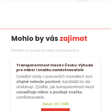
Mohlo by vás
zajímat
Přečtěte si novinky ze světa nabídek práce
Transparentnost mezd v Česku: Výhoda
pro nábor i značku zaměstnavatele
Uvádění mzdy v pracovních inzerátech sice
zřejmě nebude povinné
, kandidáti ho ale
očekávají. Zjistěte, jak transparentnost mezd
usnadňuje nábor a posiluje značku
zaměstnavatele.
Datum: 24.7.2026