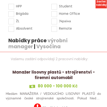
Zasílat
nabídky
HPP
Student
Brigáda
Home Office
ŽL
Україна
Absolvent
Remote
Nabídky práce
výrobní
manager
|
Vysočina
Vašemu zadání odpovídají 2 pracovní nabídky:
Manažer lisovny plastů - strojírenství -
firemní automobil
80 000 - 100 000 Kč
Hledám MANAŽERA / VEDOUCÍHO LISOVNY PLASTŮ do
významné české strojírenské společnosti. Pokud hledáte
novou pracovní výzvu, máte technického i obchodního ducha,