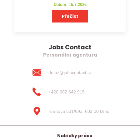
Datum: 16.7.2026
Přečíst
Jobs Contact
Personální agentura
dotaz@jobscontact.cz
+420 602 642 915
Křenová 531/69a, 602 00 Brno
Nabídky práce