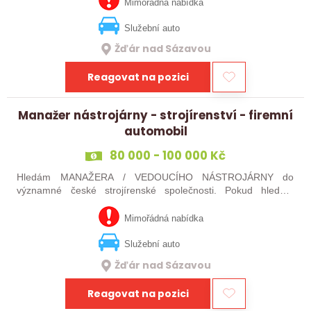
jste silný v komunikaci a máte…
Mimořádná nabídka
Služební auto
Žďár nad Sázavou
Reagovat na pozici
Manažer nástrojárny - strojírenství - firemní
automobil
80 000 - 100 000 Kč
Hledám MANAŽERA / VEDOUCÍHO NÁSTROJÁRNY do
významné české strojírenské společnosti. Pokud hledáte
novou pracovní výzvu, máte technického i obchodního ducha,
jste silný v komunikaci a máte zkušenosti…
Mimořádná nabídka
Služební auto
Žďár nad Sázavou
Reagovat na pozici