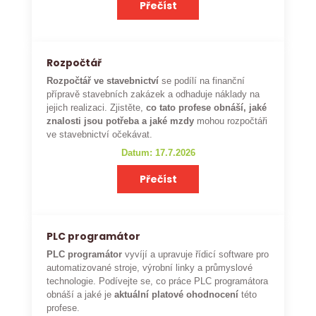
Přečíst
Rozpočtář
Rozpočtář ve stavebnictví
se podílí na finanční
přípravě stavebních zakázek a odhaduje náklady na
jejich realizaci. Zjistěte,
co tato profese obnáší, jaké
znalosti jsou potřeba a jaké mzdy
mohou rozpočtáři
ve stavebnictví očekávat.
Datum: 17.7.2026
Přečíst
PLC programátor
PLC programátor
vyvíjí a upravuje řídicí software pro
automatizované stroje, výrobní linky a průmyslové
technologie. Podívejte se, co práce PLC programátora
obnáší a jaké je
aktuální platové ohodnocení
této
profese.