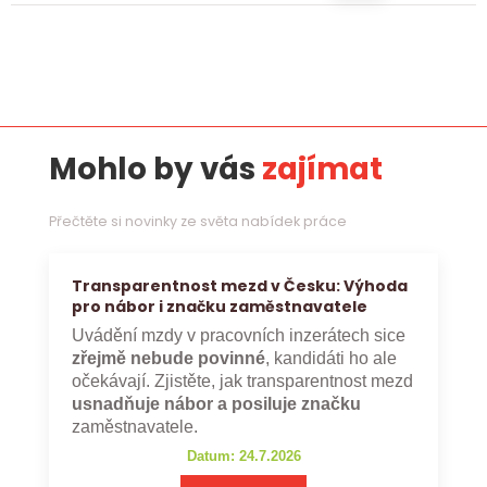
Mohlo by vás
zajímat
Přečtěte si novinky ze světa nabídek práce
Transparentnost mezd v Česku: Výhoda
pro nábor i značku zaměstnavatele
Uvádění mzdy v pracovních inzerátech sice
zřejmě nebude povinné
, kandidáti ho ale
očekávají. Zjistěte, jak transparentnost mezd
usnadňuje nábor a posiluje značku
zaměstnavatele.
Datum: 24.7.2026