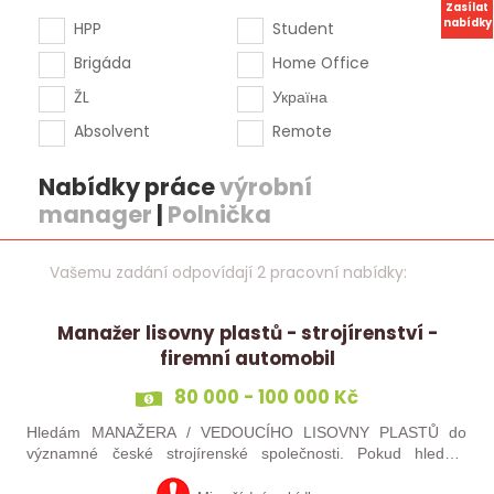
Zasílat
nabídky
HPP
Student
Brigáda
Home Office
ŽL
Україна
Absolvent
Remote
Nabídky práce
výrobní
manager
|
Polnička
Vašemu zadání odpovídají 2 pracovní nabídky:
Manažer lisovny plastů - strojírenství -
firemní automobil
80 000 - 100 000 Kč
Hledám MANAŽERA / VEDOUCÍHO LISOVNY PLASTŮ do
významné české strojírenské společnosti. Pokud hledáte
novou pracovní výzvu, máte technického i obchodního ducha,