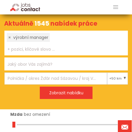
Aktuálně
1545
nabídek práce
×
výrobní manager
+50 km
Mzda
bez omezení