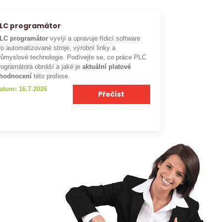
LC programátor
LC programátor
vyvíjí a upravuje řídicí software
ro automatizované stroje, výrobní linky a
růmyslové technologie. Podívejte se, co práce PLC
rogramátora obnáší a jaké je
aktuální platové
hodnocení
této profese.
atum: 16.7.2026
Přečíst