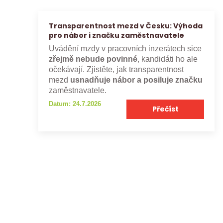
Transparentnost mezd v Česku: Výhoda
pro nábor i značku zaměstnavatele
Uvádění mzdy v pracovních inzerátech sice
zřejmě nebude povinné
, kandidáti ho ale
očekávají. Zjistěte, jak transparentnost
mezd
usnadňuje nábor a posiluje značku
zaměstnavatele.
Datum: 24.7.2026
Přečíst