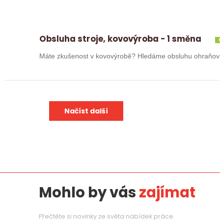
Obsluha stroje, kovovýroba - 1 směna
Načíst další
Mohlo by vás
zajímat
Přečtěte si novinky ze světa nabídek práce