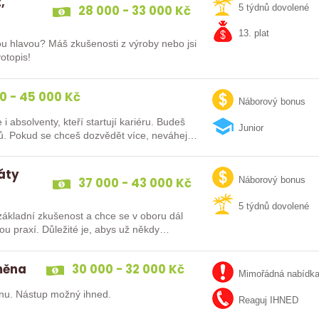
,
28 000 - 33 000 Kč
5 týdnů dovolené
13. plat
ou hlavou? Máš zkušenosti z výroby nebo jsi
otopis!
0 - 45 000 Kč
Náborový bonus
lventy, kteří startují kariéru. Budeš
Junior
vybaven moderním pracovním místem a spoustou benefitů. Pokud se chceš dozvědět více, neváhej…
dáty
37 000 - 43 000 Kč
Náborový bonus
5 týdnů dovolené
ákladní zkušenost a chce se v oboru dál
směna
30 000 - 32 000 Kč
Mimořádná nabídk
nu. Nástup možný ihned.
Reaguj IHNED