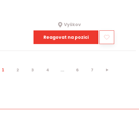
Vyškov
Reagovat na pozici
2
3
4
...
6
7
⯈
1