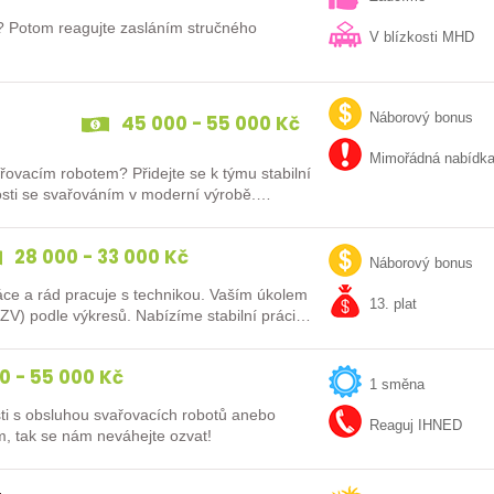
k? Potom reagujte zasláním stručného
V blízkosti MHD
45 000 - 55 000 Kč
Náborový bonus
Mimořádná nabídk
řovacím robotem? Přidejte se k týmu stabilní
enosti se svařováním v moderní výrobě.…
28 000 - 33 000 Kč
Náborový bonus
ce a rád pracuje s technikou. Vaším úkolem
13. plat
V) podle výkresů. Nabízíme stabilní práci
0 - 55 000 Kč
1 směna
ti s obsluhou svařovacích robotů anebo
Reaguj IHNED
m, tak se nám neváhejte ozvat!