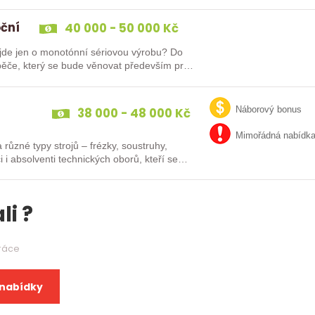
oční
40 000 - 50 000 Kč
e jen o monotónní sériovou výrobu? Do
ěče, který se bude věnovat především práci
38 000 - 48 000 Kč
Náborový bonus
Mimořádná nabídk
různé typy strojů – frézky, soustruhy,
i i absolventi technických oborů, kteří se…
li ?
práce
 nabídky