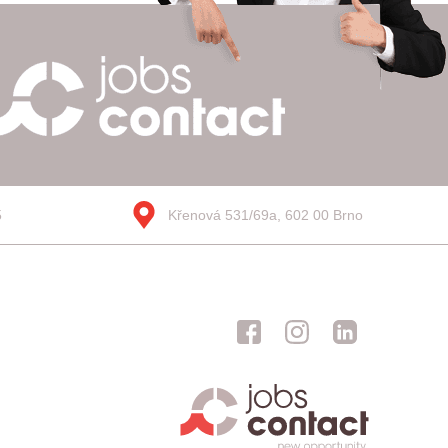
5
Křenová 531/69a, 602 00 Brno