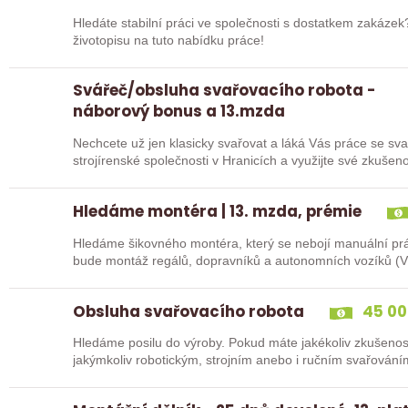
Hledáte stabilní práci ve společnosti s dostatkem zakáze
životopisu na tuto nabídku práce!
Svářeč/obsluha svařovacího robota -
náborový bonus a 13.mzda
Nechcete už jen klasicky svařovat a láká Vás práce se sva
strojírenské společnosti v Hranicích a využijte své zkuš
Hledáme montéra | 13. mzda, prémie
Hledáme šikovného montéra, který se nebojí manuální prá
bude montáž regálů, dopravníků a autonomních vozíků (VZ
u…
Obsluha svařovacího robota
45 00
Hledáme posilu do výroby. Pokud máte jakékoliv zkušenos
jakýmkoliv robotickým, strojním anebo i ručním svařování