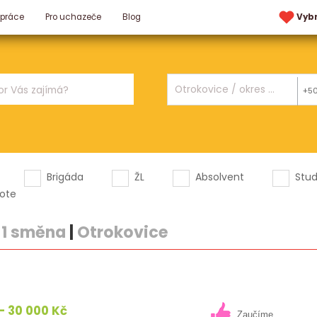
 práce
Pro uchazeče
Blog
Vyb
+5
Brigáda
ŽL
Absolvent
Stu
ote
 1 směna
|
Otrokovice
- 30 000 Kč
Zaučíme