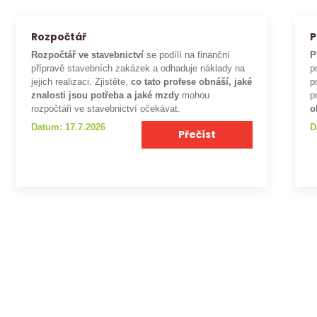
Rozpočtář
P
Rozpočtář ve stavebnictví
se podílí na finanční
P
přípravě stavebních zakázek a odhaduje náklady na
p
jejich realizaci. Zjistěte,
co tato profese obnáší, jaké
p
znalosti jsou potřeba a jaké mzdy
mohou
p
rozpočtáři ve stavebnictví očekávat.
o
Datum: 17.7.2026
D
Přečíst