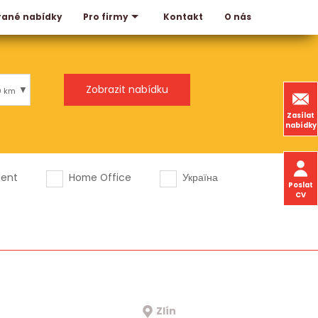
rané nabídky
Kontakt
O nás
Pro firmy
0 km
Zasílat
nabídky
dent
Home Office
Україна
Poslat
CV
Zlín