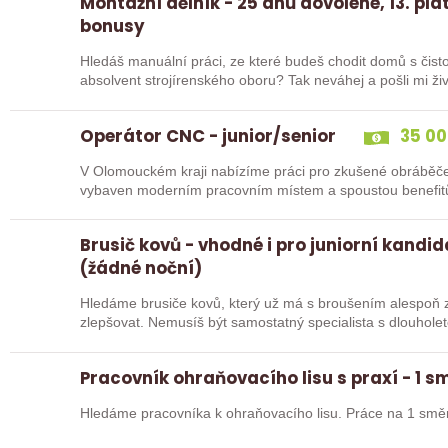
Montážní dělník - 25 dnů dovolené, 13. plat
bonusy
Hledáš manuální práci, ze které budeš chodit domů s čist
absolvent strojírenského oboru? Tak neváhej a pošli mi živ
Operátor CNC - junior/senior
35 00
V Olomouckém kraji nabízíme práci pro zkušené obráběče i abso
Brusič kovů - vhodné i pro juniorní kandi
(žádné noční)
Hledáme brusiče kovů, který už má s broušením alespoň z
zlepšovat. Nemusíš být samostatný specialista s dlouholetou praxí. Důležité je, abys už někdy
pracoval…
Pracovník ohraňovacího lisu s praxí - 1 
Hledáme pracovníka k ohraňovacího lisu. Práce na 1 smě