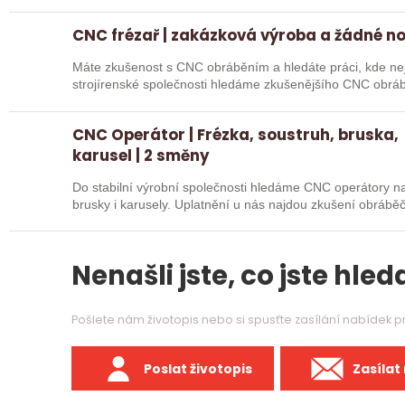
CNC frézař | zakázková výroba a žádné n
Máte zkušenost s CNC obráběním a hledáte práci, kde nejd
strojírenské společnosti hledáme zkušenějšího CNC obráb
na…
CNC Operátor | Frézka, soustruh, bruska,
karusel | 2 směny
Do stabilní výrobní společnosti hledáme CNC operátory na 
brusky i karusely. Uplatnění u nás najdou zkušení obráběč
Nenašli jste, co jste hleda
Pošlete nám životopis nebo si spusťte zasílání nabídek 
Poslat životopis
Zasílat