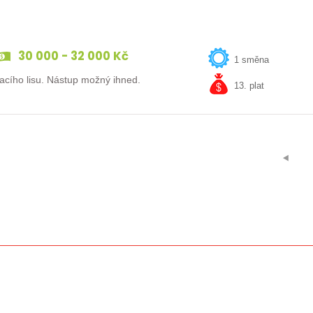
30 000 - 32 000 Kč
1 směna
Máte zkušenost v kovovýrobě? Hledáme obsluhu ohraňovacího lisu. Nástup možný ihned.
13. plat
⯇