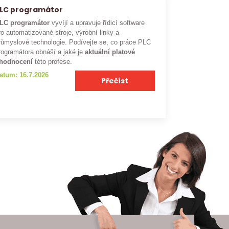
LC programátor
LC programátor
vyvíjí a upravuje řídicí software
ro automatizované stroje, výrobní linky a
růmyslové technologie. Podívejte se, co práce PLC
rogramátora obnáší a jaké je
aktuální platové
hodnocení
této profese.
atum: 16.7.2026
Přečíst