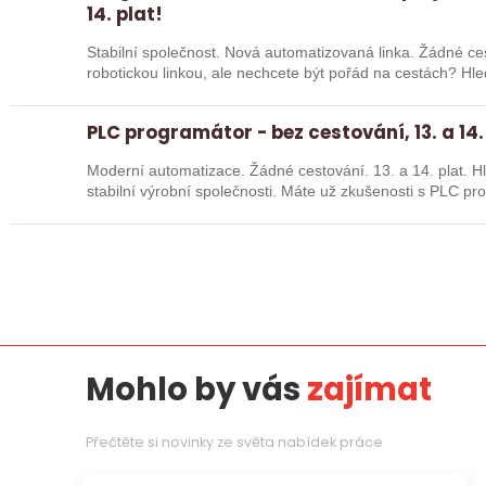
14. plat!
Stabilní společnost. Nová automatizovaná linka. Žádné cestování. Chcete pracov
robotickou linkou, ale nechcete být pořád na cestách? Hledáme zkušené robotiky i šikovné
absolventy…
PLC programátor - bez cestování, 13. a 14.
Moderní automatizace. Žádné cestování. 13. a 14. plat. Hledáme posilu k nové robotické lince do
stabilní výrobní společnosti. Máte už z
Mohlo by vás
zajímat
Přečtěte si novinky ze světa nabídek práce