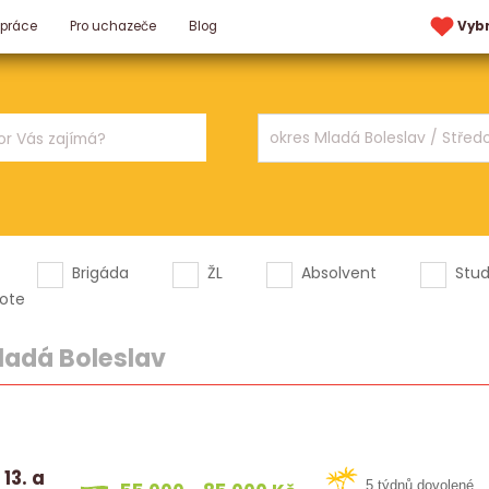
 práce
Pro uchazeče
Blog
Vyb
Brigáda
ŽL
Absolvent
Stu
ote
ladá Boleslav
13. a
5 týdnů dovolené