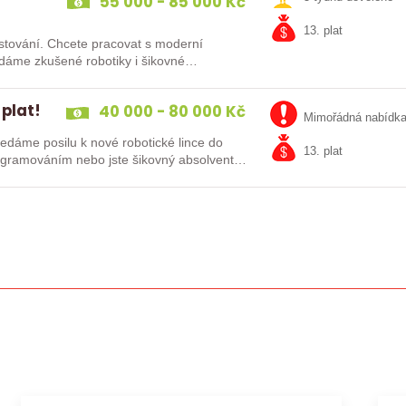
55 000 - 85 000 Kč
13. plat
at s moderní
 plat!
40 000 - 80 000 Kč
Mimořádná nabídk
13. plat
kušenosti s PLC programováním nebo jste šikovný absolvent…