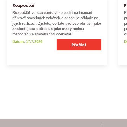
Rozpočtář
P
Rozpočtář ve stavebnictví
se podílí na finanční
P
přípravě stavebních zakázek a odhaduje náklady na
p
jejich realizaci. Zjistěte,
co tato profese obnáší, jaké
p
znalosti jsou potřeba a jaké mzdy
mohou
p
rozpočtáři ve stavebnictví očekávat.
o
Datum: 17.7.2026
D
Přečíst