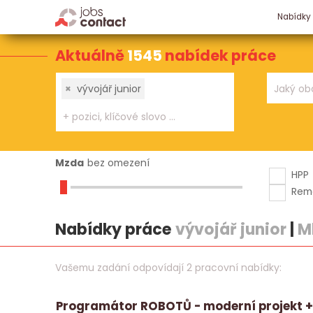
Nabídky
Aktuálně
1545
nabídek práce
×
vývojář junior
Mzda
bez omezení
HPP
Rem
Nabídky práce
vývojář junior
|
M
Vašemu zadání odpovídají 2 pracovní nabídky:
Programátor ROBOTŮ - moderní projekt + 