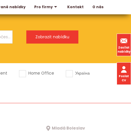
rané nabídky
Kontakt
O nás
Pro firmy
Zasílat
nabídky
dent
Home Office
Україна
Poslat
CV
Mladá Boleslav