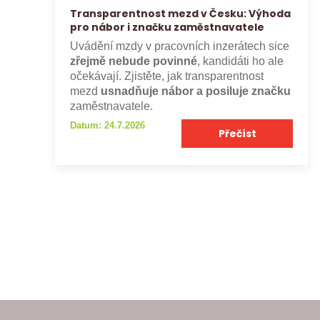
Transparentnost mezd v Česku: Výhoda
pro nábor i značku zaměstnavatele
Uvádění mzdy v pracovních inzerátech sice
zřejmě nebude povinné
, kandidáti ho ale
očekávají. Zjistěte, jak transparentnost
mezd
usnadňuje nábor a posiluje značku
zaměstnavatele.
Datum: 24.7.2026
Přečíst