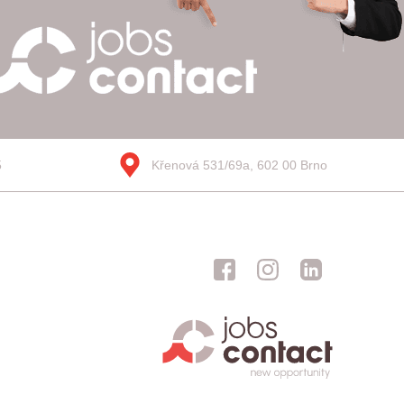
5
Křenová 531/69a, 602 00 Brno