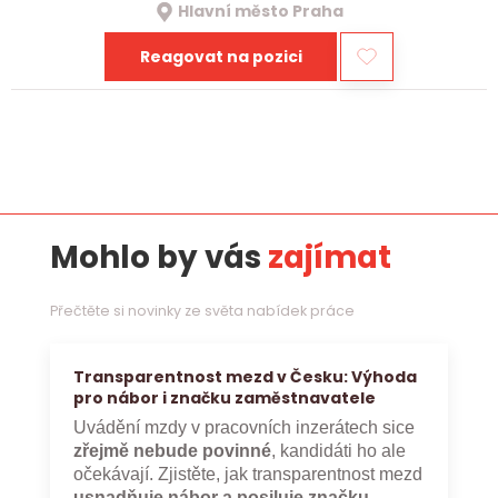
Hlavní město Praha
Reagovat na pozici
Mohlo by vás
zajímat
Přečtěte si novinky ze světa nabídek práce
Transparentnost mezd v Česku: Výhoda
pro nábor i značku zaměstnavatele
Uvádění mzdy v pracovních inzerátech sice
zřejmě nebude povinné
, kandidáti ho ale
očekávají. Zjistěte, jak transparentnost mezd
usnadňuje nábor a posiluje značku