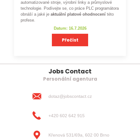
automatizované stroje, výrobní linky a průmyslové
technologie. Podívejte se, co práce PLC programátora
obnáší a jaké je
aktuální platové ohodnocení
této
profese.
Datum: 16.7.2026
Přečíst
Jobs Contact
Personální agentura
dotaz@jobscontact.cz
+420 602 642 915
Křenová 531/69a, 602 00 Brno