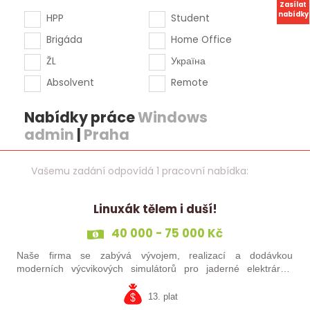
Zasílat
nabídky
HPP
Student
Brigáda
Home Office
ŽL
Україна
Absolvent
Remote
Nabídky práce
Windows
admin
|
Praha
Vašemu zadání odpovídá 1 pracovní nabídka:
Linuxák tělem i duší!
40 000 - 75 000 Kč
Naše firma se zabývá vývojem, realizací a dodávkou
moderních výcvikových simulátorů pro jaderné elektrárny.
Poskytujeme širokou škálu inženýrských služeb od návrhu,
implementaci, optimalizaci…
13. plat