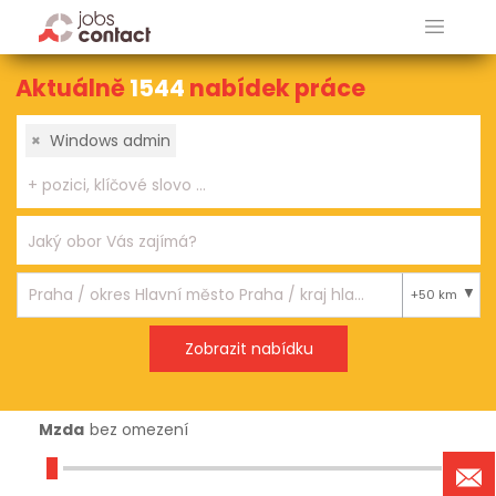
Aktuálně
1544
nabídek práce
×
Windows admin
+50 km
Mzda
bez omezení