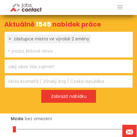
Aktuálně
1545
nabídek práce
×
zástupce mistra ve výrobě 2 směny
Mzda
bez omezení