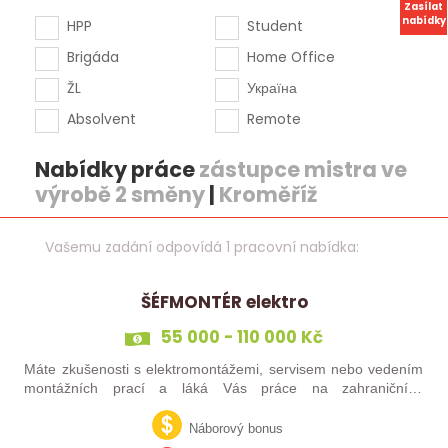
Zasílat
nabídky
HPP
Student
Brigáda
Home Office
ŽL
Україна
Absolvent
Remote
Nabídky práce
zástupce mistra ve
výrobě 2 směny
|
Kroměříž
Vašemu zadání odpovídá 1 pracovní nabídka:
ŠÉFMONTÉR elektro
55 000 - 110 000 Kč
Máte zkušenosti s elektromontážemi, servisem nebo vedením
montážních prací a láká Vás práce na zahraničních
projektech? Nebo jste šikovný elektrikář či elektromontér, který
už nechce být jen „řadový…
Náborový bonus