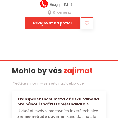
Reaguj IHNED
Kroměříž
Reagovat na pozici
Mohlo by vás
zajímat
Přečtěte si novinky ze světa nabídek práce
Transparentnost mezd v Česku: Výhoda
pro nábor i značku zaměstnavatele
Uvádění mzdy v pracovních inzerátech sice
zřejmě nebude povinné
, kandidáti ho ale