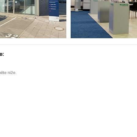
e:
ěte níže.