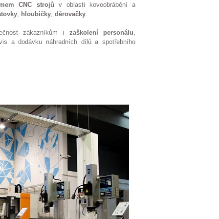
jmem
CNC
strojů
v oblasti kovoobrábění a
átovky
,
hloubičky
,
děrovačky
.
olečnost zákazníkům i
zaškolení
personálu
,
vis a dodávku náhradních dílů a spotřebního