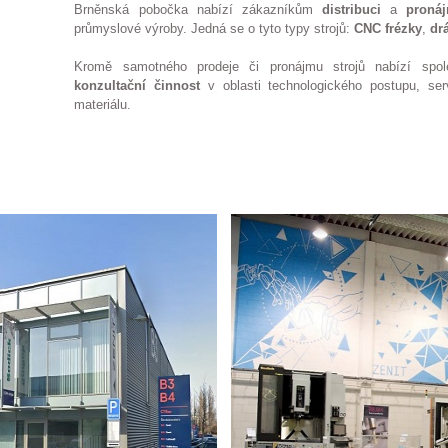
Brněnská pobočka nabízí zákazníkům
distribuci
a
proná
průmyslové výroby. Jedná se o tyto typy strojů:
CNC
frézky
,
dr
Kromě samotného prodeje či pronájmu strojů nabízí sp
konzultační
činnost
v oblasti technologického postupu, ser
materiálu.