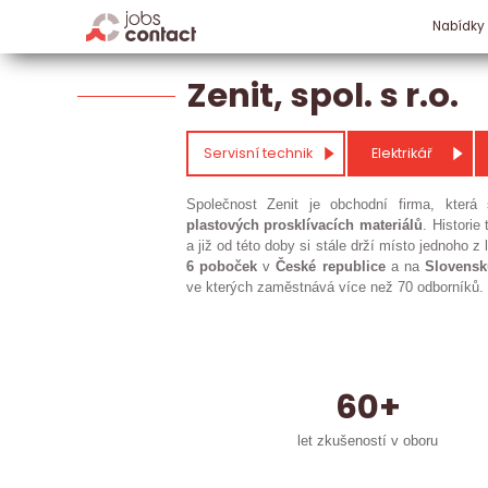
Nabídky
Zenit, spol. s r.o.
Servisní technik
Elektrikář
Společnost Zenit je obchodní firma, kter
plastových
prosklívacích
materiálů
. Historie
a již od této doby si stále drží místo jednoho 
6 poboček
v
České
republice
a na
Slovensk
ve kterých zaměstnává více než 70 odborníků.
60+
let zkušeností v oboru