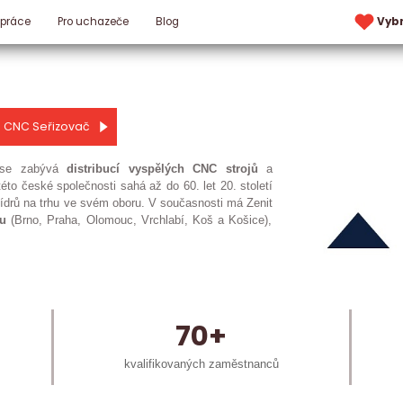
 práce
Pro uchazeče
Blog
Vyb
CNC Seřizovač
á se zabývá
distribucí
vyspělých
CNC
strojů
a
 této české společnosti sahá až do 60. let 20. století
z lídrů na trhu ve svém oboru. V současnosti má Zenit
u
(Brno, Praha, Olomouc, Vrchlabí, Koš a Košice),
70+
kvalifikovaných zaměstnanců