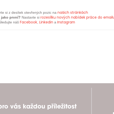
našich
stránkách
te si z desítek otevřených pozic na
rozesílku nových nabídek práce do email
 jako první?
Nastavte si
Facebook
Linkedin
Instagram
Sledujte náš
,
a