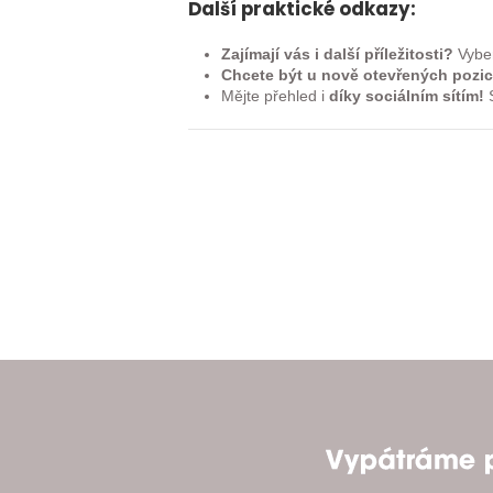
Další praktické odkazy:
Zajímají vás i další příležitosti?
Vyber
Chcete být u nově otevřených pozic
Mějte přehled i
díky sociálním sítím!