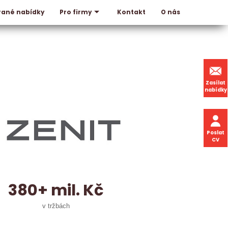
rané nabídky
Kontakt
O nás
Pro firmy
Zasílat
nabídky
Poslat
CV
380+ mil. Kč
v tržbách