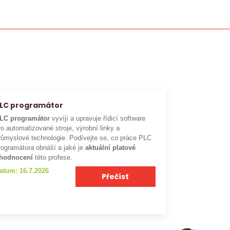
LC programátor
LC programátor
vyvíjí a upravuje řídicí software
ro automatizované stroje, výrobní linky a
růmyslové technologie. Podívejte se, co práce PLC
rogramátora obnáší a jaké je
aktuální platové
hodnocení
této profese.
atum: 16.7.2026
Přečíst