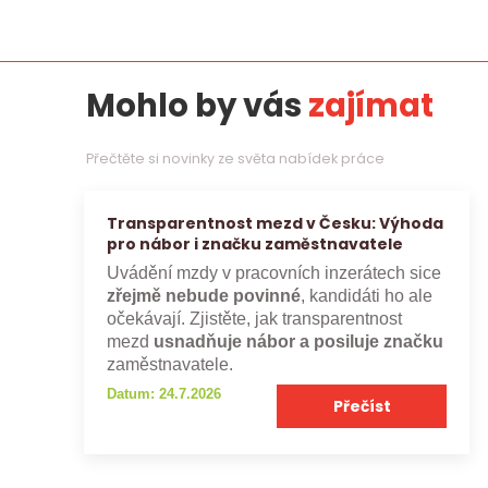
Mohlo by vás
zajímat
Přečtěte si novinky ze světa nabídek práce
Transparentnost mezd v Česku: Výhoda
pro nábor i značku zaměstnavatele
Uvádění mzdy v pracovních inzerátech sice
zřejmě nebude povinné
, kandidáti ho ale
očekávají. Zjistěte, jak transparentnost
mezd
usnadňuje nábor a posiluje značku
zaměstnavatele.
Datum: 24.7.2026
Přečíst