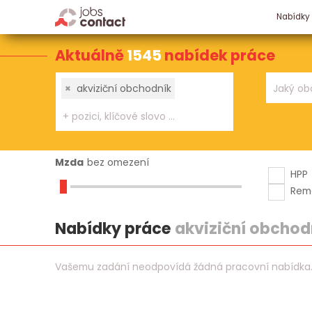
Nabídky
Aktuálně
1545
nabídek práce
×
akviziční obchodník
Mzda
bez omezení
HPP
Rem
Nabídky práce
akviziční obchod
Vašemu zadání neodpovídá žádná pracovní nabídka