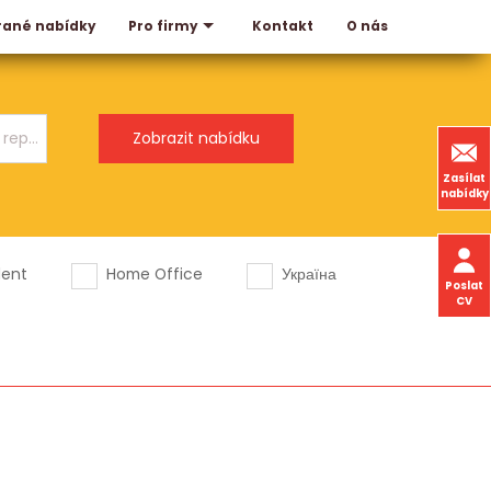
rané nabídky
Kontakt
O nás
Pro firmy
Zasílat
nabídky
dent
Home Office
Україна
Poslat
CV