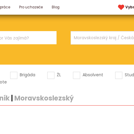
 práce
Pro uchazeče
Blog
Vyb
Brigáda
ŽL
Absolvent
Stu
ote
ník
|
Moravskoslezský
.