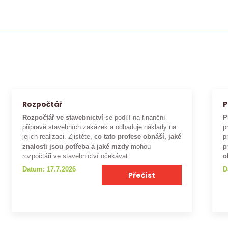
Rozpočtář
P
Rozpočtář ve stavebnictví
se podílí na finanční
P
přípravě stavebních zakázek a odhaduje náklady na
p
jejich realizaci. Zjistěte,
co tato profese obnáší, jaké
p
znalosti jsou potřeba a jaké mzdy
mohou
p
rozpočtáři ve stavebnictví očekávat.
o
Datum: 17.7.2026
D
Přečíst