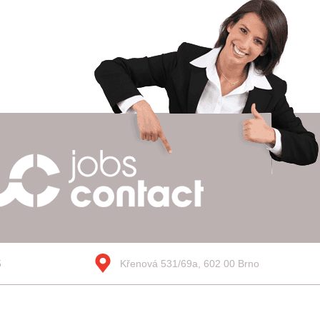
5
Křenová 531/69a, 602 00 Brno