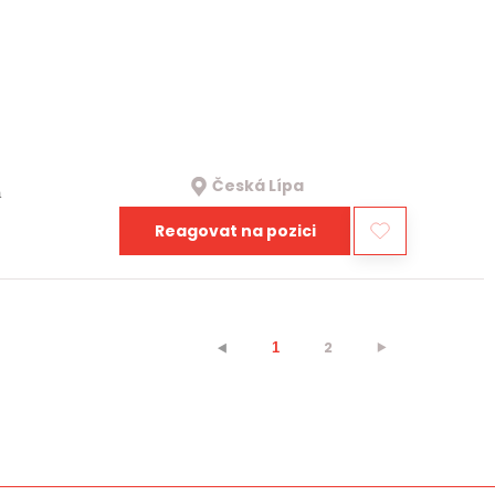
Česká Lípa
a
Reagovat na pozici
2
⯈
⯇
1