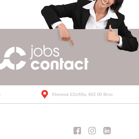
5
Křenová 531/69a, 602 00 Brno