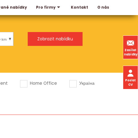
rané nabídky
Kontakt
O nás
Pro firmy
0 km
Zasílat
nabídky
Poslat
dent
Home Office
Україна
CV