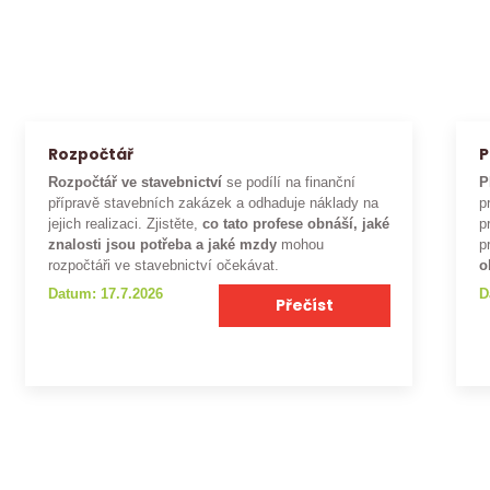
Rozpočtář
P
Rozpočtář ve stavebnictví
se podílí na finanční
P
přípravě stavebních zakázek a odhaduje náklady na
p
jejich realizaci. Zjistěte,
co tato profese obnáší, jaké
p
znalosti jsou potřeba a jaké mzdy
mohou
p
rozpočtáři ve stavebnictví očekávat.
o
Datum: 17.7.2026
D
Přečíst