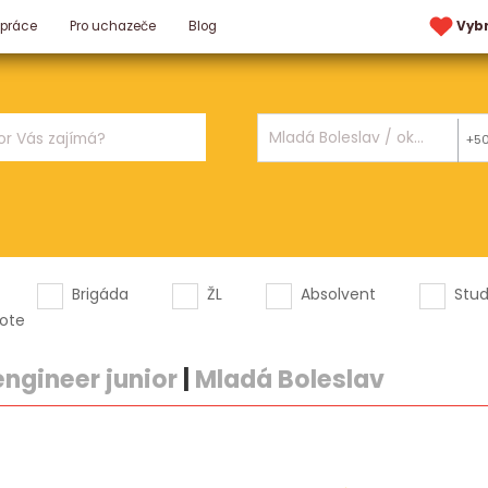
 práce
Pro uchazeče
Blog
Vyb
+5
Brigáda
ŽL
Absolvent
Stu
ote
ngineer junior
|
Mladá Boleslav