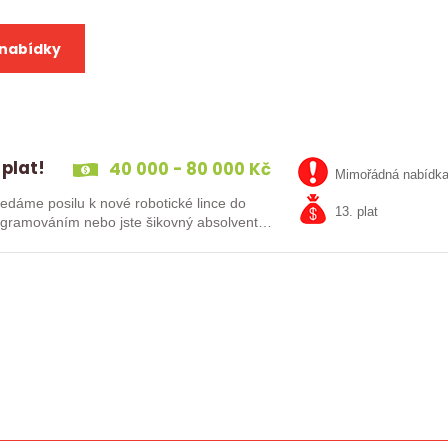
 nabídky
 plat!
40 000 - 80 000 Kč
Mimořádná nabídk
13. plat
kušenosti s PLC programováním nebo jste šikovný absolvent…