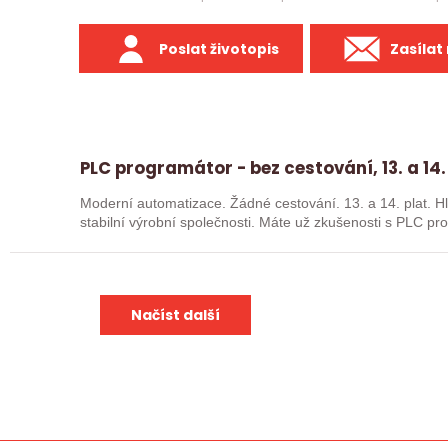
Poslat životopis
Zasílat
PLC programátor - bez cestování, 13. a 14.
Moderní automatizace. Žádné cestování. 13. a 14. plat. Hledáme posilu k nové robotické lince do
stabilní výrobní společnosti. Máte už z
Načíst další