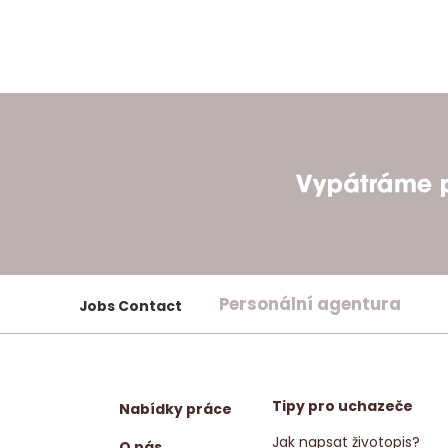
Personální agentura
Jobs Contact
Tipy pro uchazeče
Nabídky práce
Jak napsat životopis?
O nás