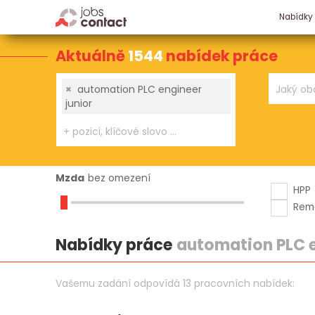
Nabídky
Aktuálně
1544
nabídek práce
×
automation PLC engineer
junior
Mzda
bez omezení
HPP
Rem
Nabídky práce
automation PLC e
Vašemu zadání odpovídá 13 pracovních nabídek: