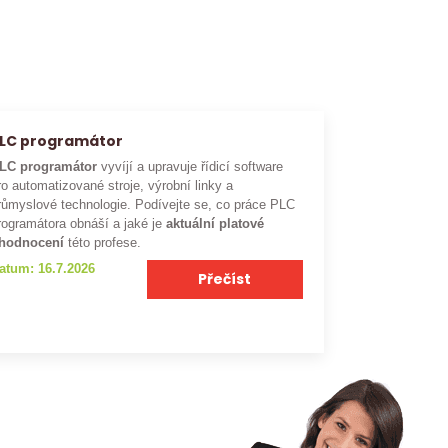
LC programátor
LC programátor
vyvíjí a upravuje řídicí software
ro automatizované stroje, výrobní linky a
růmyslové technologie. Podívejte se, co práce PLC
rogramátora obnáší a jaké je
aktuální platové
hodnocení
této profese.
atum: 16.7.2026
Přečíst