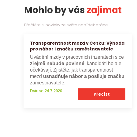
Mohlo by vás
zajímat
Přečtěte si novinky ze světa nabídek práce
Transparentnost mezd v Česku: Výhoda
pro nábor i značku zaměstnavatele
Uvádění mzdy v pracovních inzerátech sice
zřejmě nebude povinné
, kandidáti ho ale
očekávají. Zjistěte, jak transparentnost
mezd
usnadňuje nábor a posiluje značku
zaměstnavatele.
Datum: 24.7.2026
Přečíst