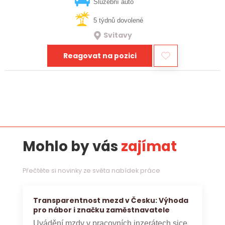
vztahy, přinášet…
Služební auto
5 týdnů dovolené
Svitavy
Reagovat na pozici
Mohlo by vás
zajímat
Přečtěte si novinky ze světa nabídek práce
Transparentnost mezd v Česku: Výhoda
pro nábor i značku zaměstnavatele
Uvádění mzdy v pracovních inzerátech sice