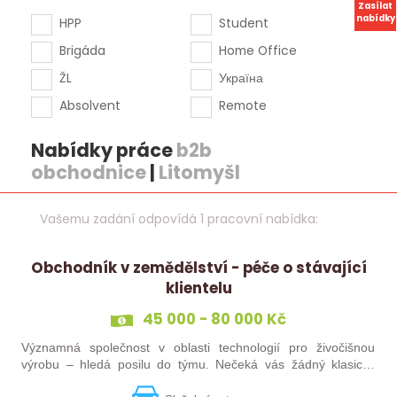
Zasílat
nabídky
HPP
Student
Brigáda
Home Office
ŽL
Україна
Absolvent
Remote
Nabídky práce
b2b
obchodnice
|
Litomyšl
Vašemu zadání odpovídá 1 pracovní nabídka:
Obchodník v zemědělství - péče o stávající
klientelu
45 000 - 80 000 Kč
Významná společnost v oblasti technologií pro živočišnou
výrobu – hledá posilu do týmu. Nečeká vás žádný klasický
„prodej“. Budete pečovat o současné portfolio klientů, rozvíjet