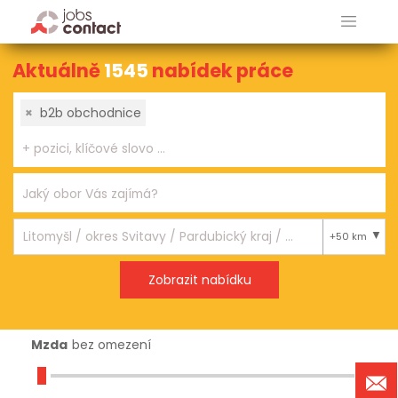
Aktuálně
1545
nabídek práce
×
b2b obchodnice
+50 km
Mzda
bez omezení