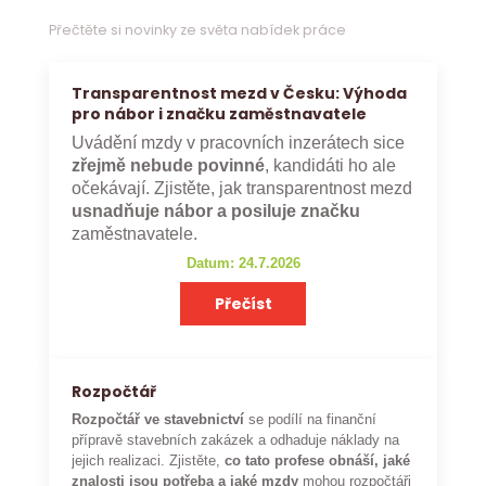
Přečtěte si novinky ze světa nabídek práce
Transparentnost mezd v Česku: Výhoda
pro nábor i značku zaměstnavatele
Uvádění mzdy v pracovních inzerátech sice
zřejmě nebude povinné
, kandidáti ho ale
očekávají. Zjistěte, jak transparentnost mezd
usnadňuje nábor a posiluje značku
zaměstnavatele.
Datum: 24.7.2026
Přečíst
Rozpočtář
Rozpočtář ve stavebnictví
se podílí na finanční
přípravě stavebních zakázek a odhaduje náklady na
jejich realizaci. Zjistěte,
co tato profese obnáší, jaké
znalosti jsou potřeba a jaké mzdy
mohou rozpočtáři