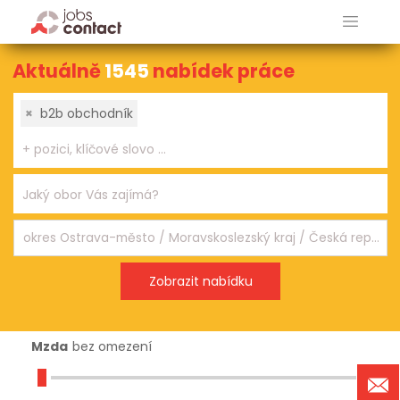
Aktuálně
1545
nabídek práce
×
b2b obchodník
Mzda
bez omezení