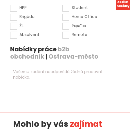
Zasílat
nabídky
HPP
Student
Brigáda
Home Office
ŽL
Україна
Absolvent
Remote
Nabídky práce
b2b
obchodník
|
Ostrava-město
Vašemu zadání neodpovídá žádná pracovní
nabídka.
Mohlo by vás
zajímat