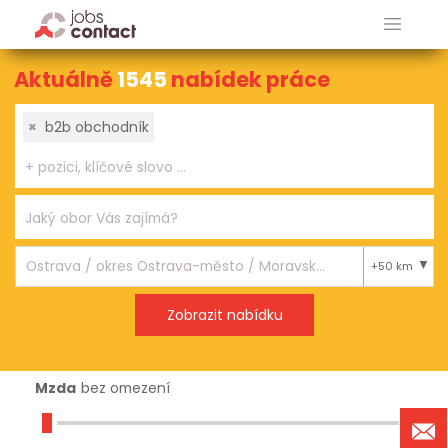
Aktuálně
1545
nabídek práce
×
b2b obchodník
+50 km
Mzda
bez omezení