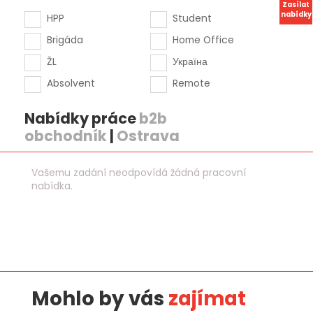
Zasílat
nabídky
HPP
Student
Brigáda
Home Office
ŽL
Україна
Absolvent
Remote
Nabídky práce
b2b
obchodník
|
Ostrava
Vašemu zadání neodpovídá žádná pracovní
nabídka.
Mohlo by vás
zajímat