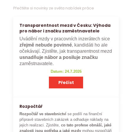
Přečtěte si novinky ze světa nabídek práce
Transparentnost mezd v Česku: Výhoda
pro nábor i značku zaměstnavatele
Uvádění mzdy v pracovních inzerátech sice
zřejmě nebude povinné
, kandidáti ho ale
očekávají. Zjistěte, jak transparentnost mezd
usnadňuje nábor a posiluje značku
zaměstnavatele.
Datum: 24.7.2026
Přečíst
Rozpočtář
Rozpočtář ve stavebnictví
se podílí na finanční
přípravě stavebních zakázek a odhaduje náklady na
jejich realizaci. Zjistěte,
co tato profese obnáší, jaké
znalosti jsou potřeba a jaké mzdy
mohou rozpočtáři