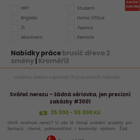
Zasílat
nabídky
HPP
Student
Brigáda
Home Office
ŽL
Україна
Absolvent
Remote
Nabídky práce
brusič dřeva 2
směny
|
Kroměříž
Vašemu zadání odpovídá 19 pracovních nabídek:
Svářeč nerezu – žádná sériovka, jen precizní
zakázky #3001
35 000 - 55 000 Kč
Umíš svařovat nerez? U nás tě čekají unikátní projekty pro
farmacii, chemii, potravinářství i kosmický výzkum. Žádná
rutina, ale precizní práce, která má smysl.