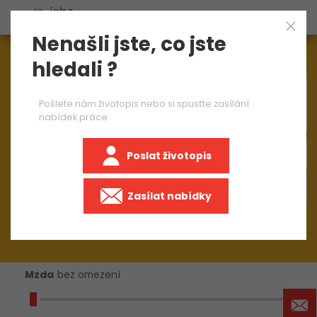
Nenašli jste, co jste
Aktuálně
1545
nabídek práce
hledali ?
×
brusič dřeva 2 směny
Pošlete nám životopis nebo si spusťte zasílání
nabídek práce
Poslat životopis
+50 km
Zasílat nabídky
Mzda
bez omezení