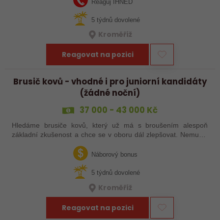
Reaguj IHNED
5 týdnů dovolené
Kroměříž
Reagovat na pozici
Brusič kovů - vhodné i pro juniorní kandidáty
(žádné noční)
37 000 - 43 000 Kč
Hledáme brusiče kovů, který už má s broušením alespoň
základní zkušenost a chce se v oboru dál zlepšovat. Nemusíš
být samostatný specialista s dlouholetou praxí. Důležité je,
abys už někdy pracoval…
Náborový bonus
5 týdnů dovolené
Kroměříž
Reagovat na pozici