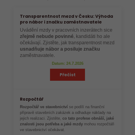
Transparentnost mezd v Česku: Výhoda
pro nábor i značku zaměstnavatele
Uvádění mzdy v pracovních inzerátech sice
zřejmě nebude povinné
, kandidáti ho ale
očekávají. Zjistěte, jak transparentnost mezd
usnadňuje nábor a posiluje značku
zaměstnavatele.
Datum: 24.7.2026
Přečíst
Rozpočtář
Rozpočtář ve stavebnictví
se podílí na finanční
přípravě stavebních zakázek a odhaduje náklady na
jejich realizaci. Zjistěte,
co tato profese obnáší, jaké
znalosti jsou potřeba a jaké mzdy
mohou rozpočtáři
ve stavebnictví očekávat.