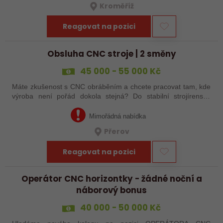
Kroměříž
Reagovat na pozici
Obsluha CNC stroje | 2 směny
45 000 - 55 000 Kč
Máte zkušenost s CNC obráběním a chcete pracovat tam, kde
výroba není pořád dokola stejná? Do stabilní strojírenské
společnosti v Přerově hledáme obsluhu CNC strojů pro
zakázkovou výrobu. Čeká Vás…
Mimořádná nabídka
Přerov
Reagovat na pozici
Operátor CNC horizontky - žádné noční a
náborový bonus
40 000 - 50 000 Kč