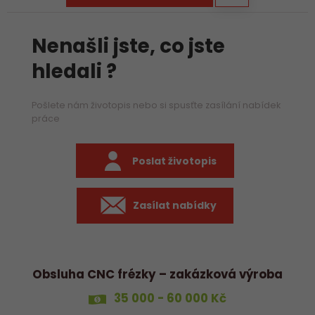
Nenašli jste, co jste
hledali ?
Pošlete nám životopis nebo si spusťte zasílání nabídek
práce
Poslat životopis
Zasílat nabídky
Obsluha CNC frézky – zakázková výroba
35 000 - 60 000 Kč