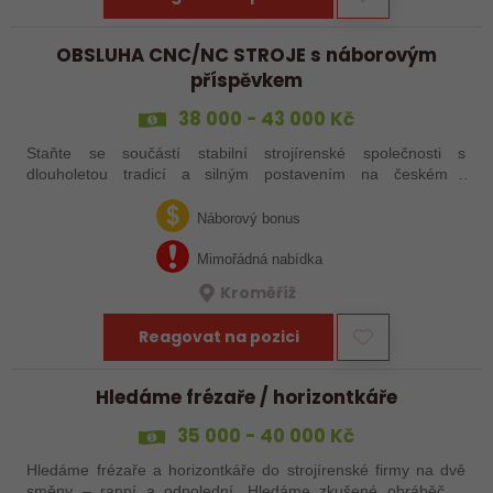
OBSLUHA CNC/NC STROJE s náborovým
příspěvkem
38 000 - 43 000 Kč
Staňte se součástí stabilní strojírenské společnosti s
dlouholetou tradicí a silným postavením na českém i
zahraničním trhu. Hledáme posily do našeho výrobního týmu –
aktuálně obsazujeme více typů…
Náborový bonus
Mimořádná nabídka
Kroměříž
Reagovat na pozici
Hledáme frézaře / horizontkáře
35 000 - 40 000 Kč
Hledáme frézaře a horizontkáře do strojírenské firmy na dvě
směny – ranní a odpolední. Hledáme zkušené obráběče i