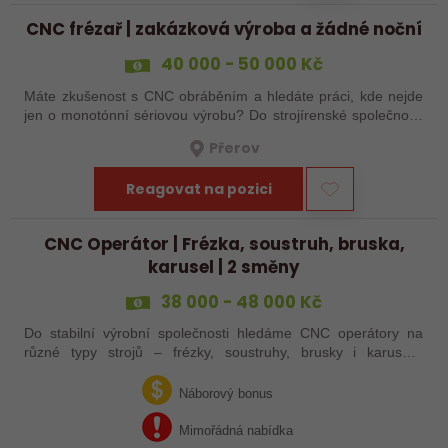
CNC frézař | zakázková výroba a žádné noční
40 000 - 50 000 Kč
Máte zkušenost s CNC obráběním a hledáte práci, kde nejde
jen o monotónní sériovou výrobu? Do strojírenské společnosti
hledáme zkušenějšího CNC obráběče, který se bude věnovat
Přerov
především práci na…
Reagovat na pozici
CNC Operátor | Frézka, soustruh, bruska,
karusel | 2 směny
38 000 - 48 000 Kč
Do stabilní výrobní společnosti hledáme CNC operátory na
různé typy strojů – frézky, soustruhy, brusky i karusely.
Uplatnění u nás najdou zkušení obráběči i absolventi
technických oborů, kteří se…
Náborový bonus
Mimořádná nabídka