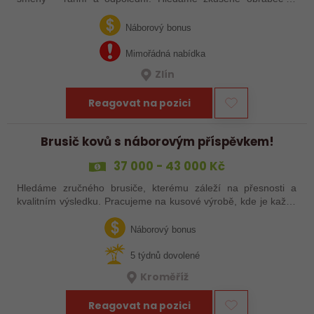
šikovné nováčky, kteří chtějí dělat poctivé řemeslo na
zajímavých zakázkách. Zašlete…
Náborový bonus
Mimořádná nabídka
Zlín
Reagovat na pozici
Brusič kovů s náborovým příspěvkem!
37 000 - 43 000 Kč
Hledáme zručného brusiče, kterému záleží na přesnosti a
kvalitním výsledku. Pracujeme na kusové výrobě, kde je každý
výrobek originál. Pokud už máš zkušenosti s broušením na
plocho nebo kulato – nebo…
Náborový bonus
5 týdnů dovolené
Kroměříž
Reagovat na pozici