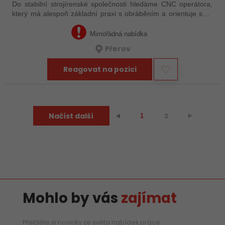
Do stabilní strojírenské společnosti hledáme CNC operátora,
který má alespoň základní praxi s obráběním a orientuje se v
technické dokumentaci. Nemusíte mít za sebou roky
zkušeností – důležité je, že…
Mimořádná nabídka
Přerov
Reagovat na pozici
Načíst další
2
⯈
⯇
1
Mohlo by vás
zajímat
Přečtěte si novinky ze světa nabídek práce