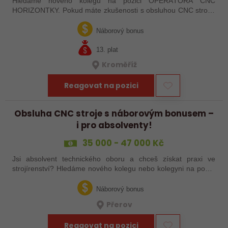
Hledáme nového kolegu na pozici OPERÁTORA CNC
HORIZONTKY. Pokud máte zkušenosti s obsluhou CNC strojů,
orientujete se ve výkresové dokumentaci a máte chuť naučit se
něco nového, pak jste ideálním…
Náborový bonus
13. plat
Kroměříž
Reagovat na pozici
Obsluha CNC stroje s náborovým bonusem –
i pro absolventy!
35 000 - 47 000 Kč
Jsi absolvent technického oboru a chceš získat praxi ve
strojírenství? Hledáme nového kolegu nebo kolegyni na pozici
obsluhy strojů – pokud tě láká práce ve výrobě, kde se něco
skutečně tvoří, rádi…
Náborový bonus
Přerov
Reagovat na pozici