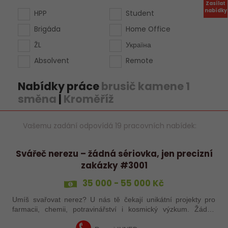
Zasílat
nabídky
HPP
Student
Brigáda
Home Office
ŽL
Україна
Absolvent
Remote
Nabídky práce
brusič kamene 1
směna
|
Kroměříž
Vašemu zadání odpovídá 19 pracovních nabídek:
Svářeč nerezu – žádná sériovka, jen precizní
zakázky #3001
35 000 - 55 000 Kč
Umíš svařovat nerez? U nás tě čekají unikátní projekty pro
farmacii, chemii, potravinářství i kosmický výzkum. Žádná
rutina, ale precizní práce, která má smysl.