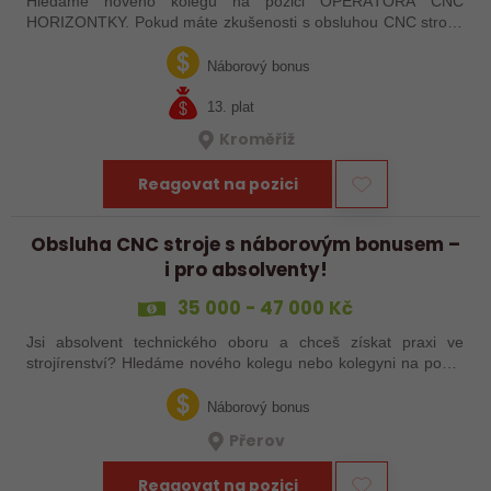
Hledáme nového kolegu na pozici OPERÁTORA CNC
HORIZONTKY. Pokud máte zkušenosti s obsluhou CNC strojů,
orientujete se ve výkresové dokumentaci a máte chuť naučit se
něco nového, pak jste ideálním…
Náborový bonus
13. plat
Kroměříž
Reagovat na pozici
Obsluha CNC stroje s náborovým bonusem –
i pro absolventy!
35 000 - 47 000 Kč
Jsi absolvent technického oboru a chceš získat praxi ve
strojírenství? Hledáme nového kolegu nebo kolegyni na pozici
obsluhy strojů – pokud tě láká práce ve výrobě, kde se něco
skutečně tvoří, rádi…
Náborový bonus
Přerov
Reagovat na pozici