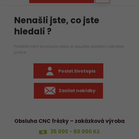
Nenašli jste, co jste
hledali ?
Pošlete nám životopis nebo si spusťte zasílání nabídek
práce
Poslat životopis
Zasílat nabídky
Obsluha CNC frézky – zakázková výroba
35 000 - 60 000 Kč