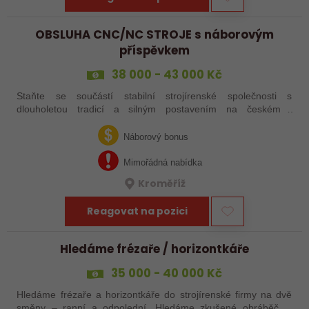
OBSLUHA CNC/NC STROJE s náborovým
příspěvkem
38 000 - 43 000 Kč
Staňte se součástí stabilní strojírenské společnosti s
dlouholetou tradicí a silným postavením na českém i
zahraničním trhu. Hledáme posily do našeho výrobního týmu –
aktuálně obsazujeme více typů…
Náborový bonus
Mimořádná nabídka
Kroměříž
Reagovat na pozici
Hledáme frézaře / horizontkáře
35 000 - 40 000 Kč
Hledáme frézaře a horizontkáře do strojírenské firmy na dvě
směny – ranní a odpolední. Hledáme zkušené obráběče i