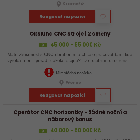
Kroměříž
Reagovat na pozici
Obsluha CNC stroje | 2 směny
45 000 - 55 000 Kč
Máte zkušenost s CNC obráběním a chcete pracovat tam, kde
výroba není pořád dokola stejná? Do stabilní strojírenské
společnosti v Přerově hledáme obsluhu CNC strojů pro
zakázkovou výrobu. Čeká Vás…
Mimořádná nabídka
Přerov
Reagovat na pozici
Operátor CNC horizontky - žádné noční a
náborový bonus
40 000 - 50 000 Kč