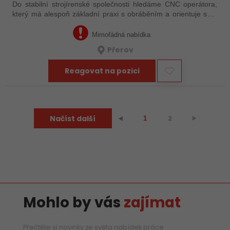
Do stabilní strojírenské společnosti hledáme CNC operátora,
který má alespoň základní praxi s obráběním a orientuje se v
technické dokumentaci. Nemusíte mít za sebou roky
zkušeností – důležité je, že…
Mimořádná nabídka
Přerov
Reagovat na pozici
Načíst další
2
⯈
⯇
1
Mohlo by vás
zajímat
Přečtěte si novinky ze světa nabídek práce