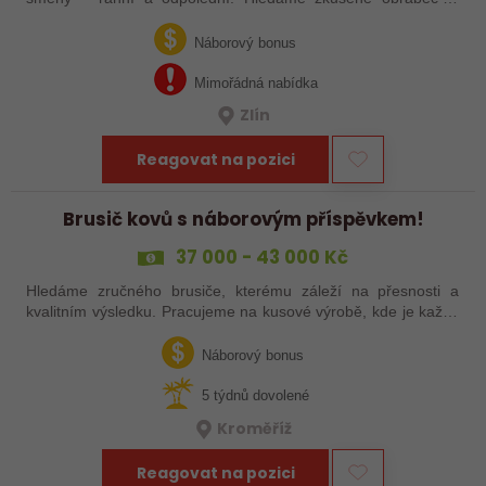
šikovné nováčky, kteří chtějí dělat poctivé řemeslo na
zajímavých zakázkách. Zašlete…
Náborový bonus
Mimořádná nabídka
Zlín
Reagovat na pozici
Brusič kovů s náborovým příspěvkem!
37 000 - 43 000 Kč
Hledáme zručného brusiče, kterému záleží na přesnosti a
kvalitním výsledku. Pracujeme na kusové výrobě, kde je každý
výrobek originál. Pokud už máš zkušenosti s broušením na
plocho nebo kulato – nebo…
Náborový bonus
5 týdnů dovolené
Kroměříž
Reagovat na pozici