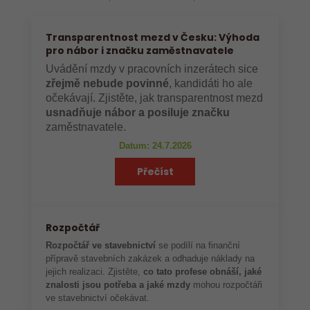
Transparentnost mezd v Česku: Výhoda
pro nábor i značku zaměstnavatele
Uvádění mzdy v pracovních inzerátech sice
zřejmě nebude povinné
, kandidáti ho ale
očekávají. Zjistěte, jak transparentnost mezd
usnadňuje nábor a posiluje značku
zaměstnavatele.
Datum: 24.7.2026
Přečíst
Rozpočtář
Rozpočtář ve stavebnictví
se podílí na finanční
přípravě stavebních zakázek a odhaduje náklady na
jejich realizaci. Zjistěte,
co tato profese obnáší, jaké
znalosti jsou potřeba a jaké mzdy
mohou rozpočtáři
ve stavebnictví očekávat.