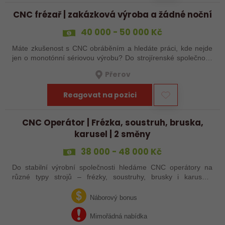
CNC frézař | zakázková výroba a žádné noční
40 000 - 50 000 Kč
Máte zkušenost s CNC obráběním a hledáte práci, kde nejde
jen o monotónní sériovou výrobu? Do strojírenské společnosti
hledáme zkušenějšího CNC obráběče, který se bude věnovat
Přerov
především práci na…
Reagovat na pozici
CNC Operátor | Frézka, soustruh, bruska,
karusel | 2 směny
38 000 - 48 000 Kč
Do stabilní výrobní společnosti hledáme CNC operátory na
různé typy strojů – frézky, soustruhy, brusky i karusely.
Uplatnění u nás najdou zkušení obráběči i absolventi
technických oborů, kteří se…
Náborový bonus
Mimořádná nabídka