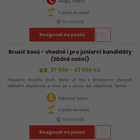
Reaguj IHNED
5 týdnů dovolené
Kroměříž
Reagovat na pozici
Brusič kovů - vhodné i pro juniorní kandidáty
(žádné noční)
37 000 - 43 000 Kč
Hledáme brusiče kovů, který už má s broušením alespoň
základní zkušenost a chce se v oboru dál zlepšovat. Nemusíš
být samostatný specialista s dlouholetou praxí. Důležité je,
abys už někdy pracoval…
Náborový bonus
5 týdnů dovolené
Kroměříž
Reagovat na pozici