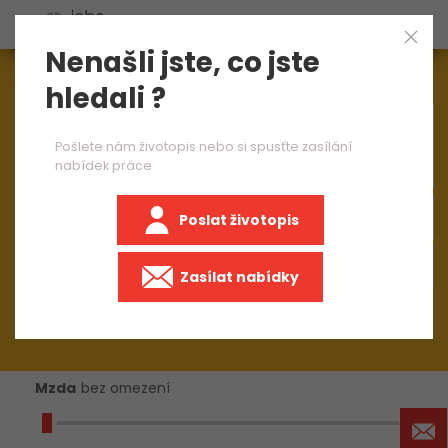
Nenašli jste, co jste
Aktuálně
1545
nabídek práce
hledali ?
×
brusič kamene 1 směna
Pošlete nám životopis nebo si spusťte zasílání
nabídek práce
Poslat životopis
+50 km
Zasílat nabídky
Mzda
bez omezení