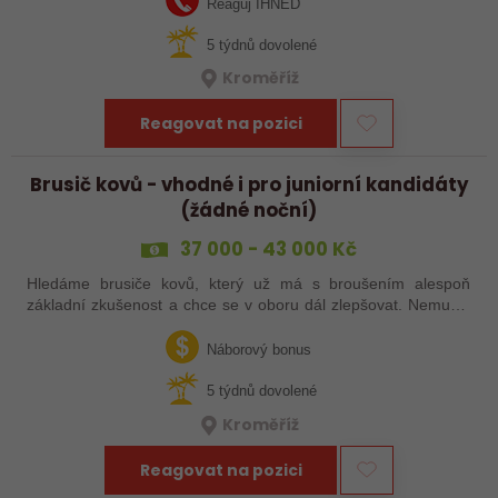
Reaguj IHNED
5 týdnů dovolené
Kroměříž
Reagovat na pozici
Brusič kovů - vhodné i pro juniorní kandidáty
(žádné noční)
37 000 - 43 000 Kč
Hledáme brusiče kovů, který už má s broušením alespoň
základní zkušenost a chce se v oboru dál zlepšovat. Nemusíš
být samostatný specialista s dlouholetou praxí. Důležité je,
abys už někdy pracoval…
Náborový bonus
5 týdnů dovolené
Kroměříž
Reagovat na pozici