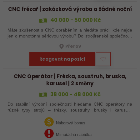
CNC frézař | zakázková výroba a žádné noční
40 000 - 50 000 Kč
Máte zkušenost s CNC obráběním a hledáte práci, kde nejde
jen o monotónní sériovou výrobu? Do strojírenské společnosti
hledáme zkušenějšího CNC obráběče, který se bude věnovat
Přerov
především práci na…
Reagovat na pozici
CNC Operátor | Frézka, soustruh, bruska,
karusel | 2 směny
38 000 - 48 000 Kč
Do stabilní výrobní společnosti hledáme CNC operátory na
různé typy strojů – frézky, soustruhy, brusky i karusely.
Uplatnění u nás najdou zkušení obráběči i absolventi
technických oborů, kteří se…
Náborový bonus
Mimořádná nabídka