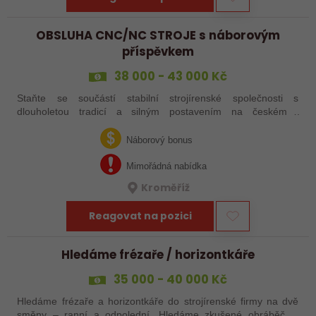
OBSLUHA CNC/NC STROJE s náborovým
příspěvkem
38 000 - 43 000 Kč
Staňte se součástí stabilní strojírenské společnosti s
dlouholetou tradicí a silným postavením na českém i
zahraničním trhu. Hledáme posily do našeho výrobního týmu –
aktuálně obsazujeme více typů…
Náborový bonus
Mimořádná nabídka
Kroměříž
Reagovat na pozici
Hledáme frézaře / horizontkáře
35 000 - 40 000 Kč
Hledáme frézaře a horizontkáře do strojírenské firmy na dvě
směny – ranní a odpolední. Hledáme zkušené obráběče i