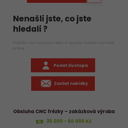
Nenašli jste, co jste
hledali ?
Pošlete nám životopis nebo si spusťte zasílání nabídek
práce
Poslat životopis
Zasílat nabídky
Obsluha CNC frézky – zakázková výroba
35 000 - 60 000 Kč