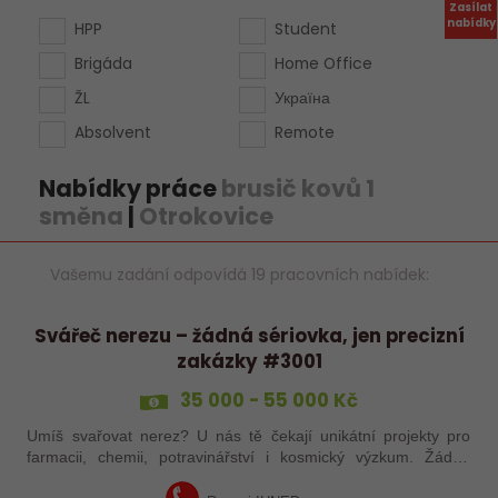
Zasílat
nabídky
HPP
Student
Brigáda
Home Office
ŽL
Україна
Absolvent
Remote
Nabídky práce
brusič kovů 1
směna
|
Otrokovice
Vašemu zadání odpovídá 19 pracovních nabídek:
Svářeč nerezu – žádná sériovka, jen precizní
zakázky #3001
35 000 - 55 000 Kč
Umíš svařovat nerez? U nás tě čekají unikátní projekty pro
farmacii, chemii, potravinářství i kosmický výzkum. Žádná
rutina, ale precizní práce, která má smysl.