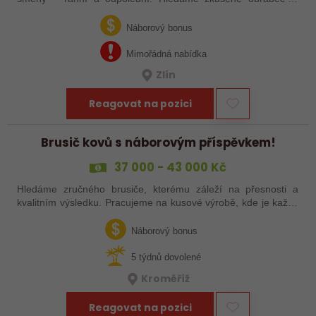
šikovné nováčky, kteří chtějí dělat poctivé řemeslo na
zajímavých zakázkách. Zašlete…
Náborový bonus
Mimořádná nabídka
Zlín
Reagovat na pozici
Brusič kovů s náborovým příspěvkem!
37 000 - 43 000 Kč
Hledáme zručného brusiče, kterému záleží na přesnosti a
kvalitním výsledku. Pracujeme na kusové výrobě, kde je každý
výrobek originál. Pokud už máš zkušenosti s broušením na
plocho nebo kulato – nebo…
Náborový bonus
5 týdnů dovolené
Kroměříž
Reagovat na pozici