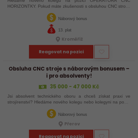
Hledáme nového kolegu na pozici OPERÁTORA CNC
HORIZONTKY. Pokud máte zkušenosti s obsluhou CNC strojů,
orientujete se ve výkresové dokumentaci a máte chuť naučit se
něco nového, pak jste ideálním…
Náborový bonus
13. plat
Kroměříž
Reagovat na pozici
Obsluha CNC stroje s náborovým bonusem –
i pro absolventy!
35 000 - 47 000 Kč
Jsi absolvent technického oboru a chceš získat praxi ve
strojírenství? Hledáme nového kolegu nebo kolegyni na pozici
obsluhy strojů – pokud tě láká práce ve výrobě, kde se něco
skutečně tvoří, rádi…
Náborový bonus
Přerov
Reagovat na pozici