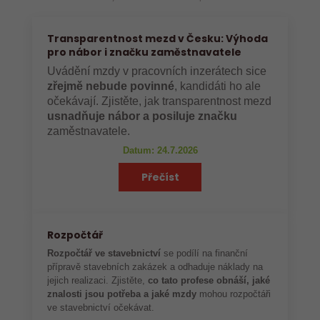
Transparentnost mezd v Česku: Výhoda
pro nábor i značku zaměstnavatele
Uvádění mzdy v pracovních inzerátech sice
zřejmě nebude povinné
, kandidáti ho ale
očekávají. Zjistěte, jak transparentnost mezd
usnadňuje nábor a posiluje značku
zaměstnavatele.
Datum: 24.7.2026
Přečíst
Rozpočtář
Rozpočtář ve stavebnictví
se podílí na finanční
přípravě stavebních zakázek a odhaduje náklady na
jejich realizaci. Zjistěte,
co tato profese obnáší, jaké
znalosti jsou potřeba a jaké mzdy
mohou rozpočtáři
ve stavebnictví očekávat.