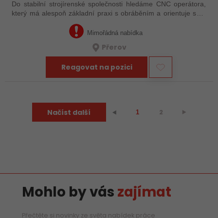
Do stabilní strojírenské společnosti hledáme CNC operátora,
který má alespoň základní praxi s obráběním a orientuje se v
technické dokumentaci. Nemusíte mít za sebou roky
zkušeností – důležité je, že…
Mimořádná nabídka
Přerov
Reagovat na pozici
Načíst další
2
⯈
⯇
1
Mohlo by vás
zajímat
Přečtěte si novinky ze světa nabídek práce