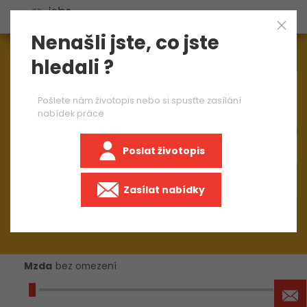
Nenašli jste, co jste
Aktuálně
1545
nabídek práce
hledali ?
×
brusič kovů 1 směna
Pošlete nám životopis nebo si spusťte zasílání
nabídek práce
Poslat životopis
+50 km
Zasílat nabídky
Mzda
bez omezení