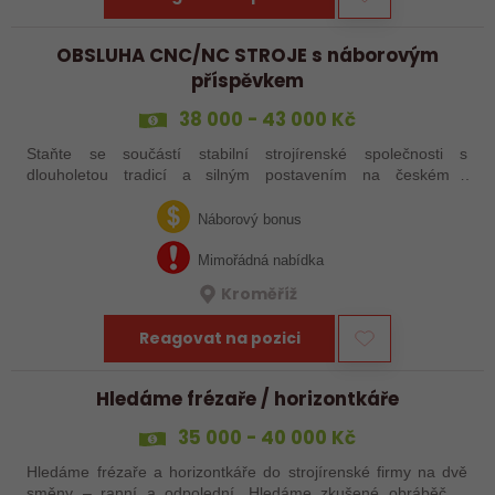
OBSLUHA CNC/NC STROJE s náborovým
příspěvkem
38 000 - 43 000 Kč
Staňte se součástí stabilní strojírenské společnosti s
dlouholetou tradicí a silným postavením na českém i
zahraničním trhu. Hledáme posily do našeho výrobního týmu –
aktuálně obsazujeme více typů…
Náborový bonus
Mimořádná nabídka
Kroměříž
Reagovat na pozici
Hledáme frézaře / horizontkáře
35 000 - 40 000 Kč
Hledáme frézaře a horizontkáře do strojírenské firmy na dvě
směny – ranní a odpolední. Hledáme zkušené obráběče i