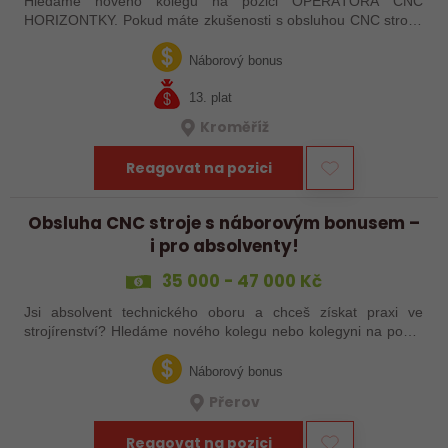
Hledáme nového kolegu na pozici OPERÁTORA CNC
HORIZONTKY. Pokud máte zkušenosti s obsluhou CNC strojů,
orientujete se ve výkresové dokumentaci a máte chuť naučit se
něco nového, pak jste ideálním…
Náborový bonus
13. plat
Kroměříž
Reagovat na pozici
Obsluha CNC stroje s náborovým bonusem –
i pro absolventy!
35 000 - 47 000 Kč
Jsi absolvent technického oboru a chceš získat praxi ve
strojírenství? Hledáme nového kolegu nebo kolegyni na pozici
obsluhy strojů – pokud tě láká práce ve výrobě, kde se něco
skutečně tvoří, rádi…
Náborový bonus
Přerov
Reagovat na pozici