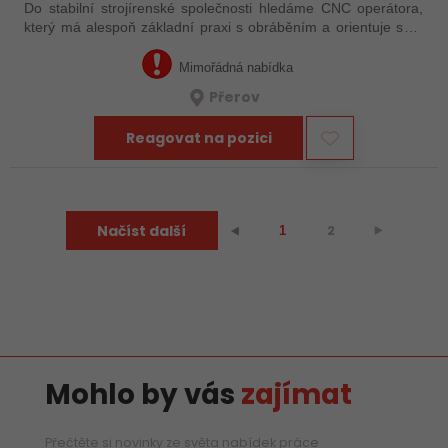
Do stabilní strojírenské společnosti hledáme CNC operátora,
který má alespoň základní praxi s obráběním a orientuje se v
technické dokumentaci. Nemusíte mít za sebou roky
zkušeností – důležité je, že…
Mimořádná nabídka
Přerov
Reagovat na pozici
Načíst další
2
⯈
⯇
1
Mohlo by vás
zajímat
Přečtěte si novinky ze světa nabídek práce