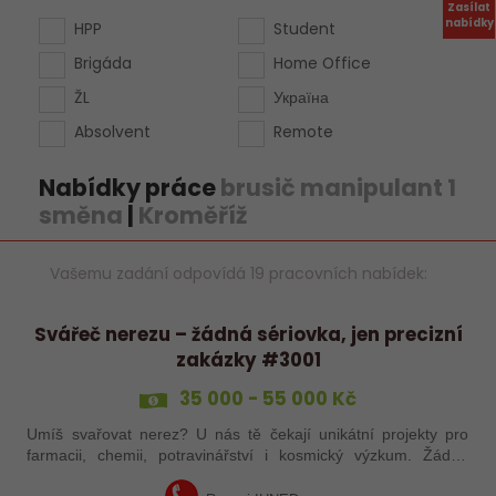
Zasílat
nabídky
HPP
Student
Brigáda
Home Office
ŽL
Україна
Absolvent
Remote
Nabídky práce
brusič manipulant 1
směna
|
Kroměříž
Vašemu zadání odpovídá 19 pracovních nabídek:
Svářeč nerezu – žádná sériovka, jen precizní
zakázky #3001
35 000 - 55 000 Kč
Umíš svařovat nerez? U nás tě čekají unikátní projekty pro
farmacii, chemii, potravinářství i kosmický výzkum. Žádná
rutina, ale precizní práce, která má smysl.