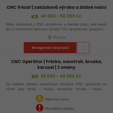
CNC frézař | zakázková výroba a žádné noční
40 000 - 50 000 Kč
Máte zkušenost s CNC obráběním a hledáte práci, kde nejde
jen o monotónní sériovou výrobu? Do strojírenské společnosti
hledáme zkušenějšího CNC obráběče, který se bude věnovat
Přerov
především práci na…
Reagovat na pozici
CNC Operátor | Frézka, soustruh, bruska,
karusel | 2 směny
38 000 - 48 000 Kč
Do stabilní výrobní společnosti hledáme CNC operátory na
různé typy strojů – frézky, soustruhy, brusky i karusely.
Uplatnění u nás najdou zkušení obráběči i absolventi
technických oborů, kteří se…
Náborový bonus
Mimořádná nabídka