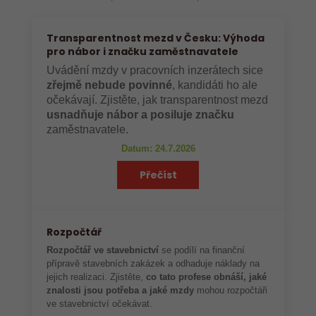
Transparentnost mezd v Česku: Výhoda
pro nábor i značku zaměstnavatele
Uvádění mzdy v pracovních inzerátech sice
zřejmě nebude povinné
, kandidáti ho ale
očekávají. Zjistěte, jak transparentnost mezd
usnadňuje nábor a posiluje značku
zaměstnavatele.
Datum: 24.7.2026
Přečíst
Rozpočtář
Rozpočtář ve stavebnictví
se podílí na finanční
přípravě stavebních zakázek a odhaduje náklady na
jejich realizaci. Zjistěte,
co tato profese obnáší, jaké
znalosti jsou potřeba a jaké mzdy
mohou rozpočtáři
ve stavebnictví očekávat.