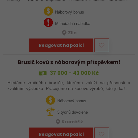
šikovné nováčky, kteří chtějí dělat poctivé řemeslo na
zajímavých zakázkách. Zašlete…
Náborový bonus
Mimořádná nabídka
Zlín
Reagovat na pozici
Brusič kovů s náborovým příspěvkem!
37 000 - 43 000 Kč
Hledáme zručného brusiče, kterému záleží na přesnosti a
kvalitním výsledku. Pracujeme na kusové výrobě, kde je každý
výrobek originál. Pokud už máš zkušenosti s broušením na
plocho nebo kulato – nebo…
Náborový bonus
5 týdnů dovolené
Kroměříž
Reagovat na pozici