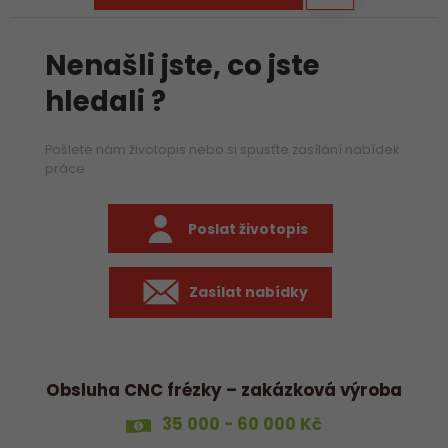
Nenašli jste, co jste
hledali ?
Pošlete nám životopis nebo si spusťte zasílání nabídek
práce
Poslat životopis
Zasílat nabídky
Obsluha CNC frézky – zakázková výroba
35 000 - 60 000 Kč