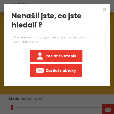
Nenašli jste, co jste
Aktuálně
1545
nabídek práce
hledali ?
×
brusič manipulant 1 směna
Pošlete nám životopis nebo si spusťte zasílání
nabídek práce
Poslat životopis
+50 km
Zasílat nabídky
Mzda
bez omezení