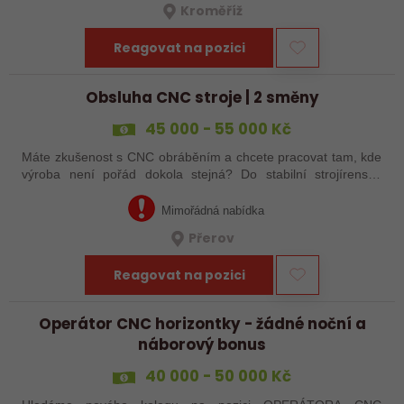
Kroměříž
Reagovat na pozici
Obsluha CNC stroje | 2 směny
45 000 - 55 000 Kč
Máte zkušenost s CNC obráběním a chcete pracovat tam, kde
výroba není pořád dokola stejná? Do stabilní strojírenské
společnosti v Přerově hledáme obsluhu CNC strojů pro
zakázkovou výrobu. Čeká Vás…
Mimořádná nabídka
Přerov
Reagovat na pozici
Operátor CNC horizontky - žádné noční a
náborový bonus
40 000 - 50 000 Kč