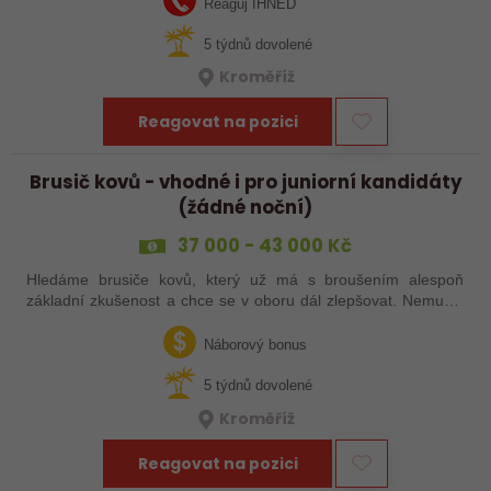
Reaguj IHNED
5 týdnů dovolené
Kroměříž
Reagovat na pozici
Brusič kovů - vhodné i pro juniorní kandidáty
(žádné noční)
37 000 - 43 000 Kč
Hledáme brusiče kovů, který už má s broušením alespoň
základní zkušenost a chce se v oboru dál zlepšovat. Nemusíš
být samostatný specialista s dlouholetou praxí. Důležité je,
abys už někdy pracoval…
Náborový bonus
5 týdnů dovolené
Kroměříž
Reagovat na pozici