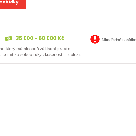
 nabídky
35 000 - 60 000 Kč
Mimořádná nabídk
a, který má alespoň základní praxi s
te mít za sebou roky zkušeností – důležité