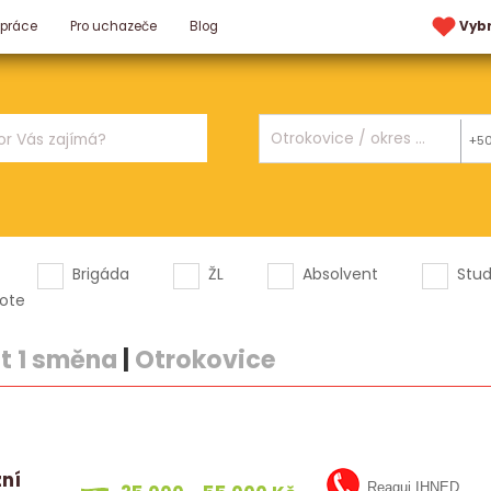
 práce
Pro uchazeče
Blog
Vyb
+5
Brigáda
ŽL
Absolvent
Stu
ote
t 1 směna
|
Otrokovice
zní
Reaguj IHNED