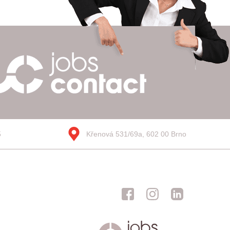
5
Křenová 531/69a, 602 00 Brno