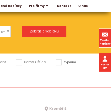
rané nabídky
Kontakt
O nás
Pro firmy
0 km
Zasílat
nabídky
dent
Home Office
Україна
Poslat
CV
Kroměříž