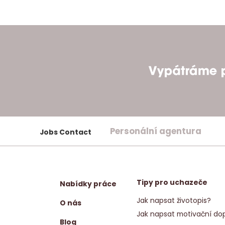
Personální agentura
Jobs Contact
Tipy pro uchazeče
Nabídky práce
Jak napsat životopis?
O nás
Jak napsat motivační dop
Blog