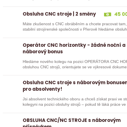
Obsluha CNC stroje | 2 směny
45 00
Máte zkušenost s CNC obráběním a chcete pracovat tam, 
stabilní strojírenské společnosti v Přerově hledáme obsl
Vás…
Operátor CNC horizontky - žádné noční a
náborový bonus
Hledáme nového kolegu na pozici OPERÁTORA CNC HOR
obsluhou CNC strojů, orientujete se ve výkresové dokume
pak jste ideálním…
Obsluha CNC stroje s náborovým bonusem
pro absolventy!
Jsi absolvent technického oboru a chceš získat praxi ve 
kolegyni na pozici obsluhy strojů – pokud tě láká práce v
OBSLUHA CNC/NC STROJE s náborovým
příspěvkem