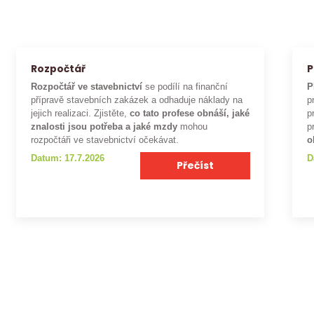
Rozpočtář
P
Rozpočtář ve stavebnictví
se podílí na finanční
P
přípravě stavebních zakázek a odhaduje náklady na
p
jejich realizaci. Zjistěte,
co tato profese obnáší, jaké
p
znalosti jsou potřeba a jaké mzdy
mohou
p
rozpočtáři ve stavebnictví očekávat.
o
Datum: 17.7.2026
D
Přečíst