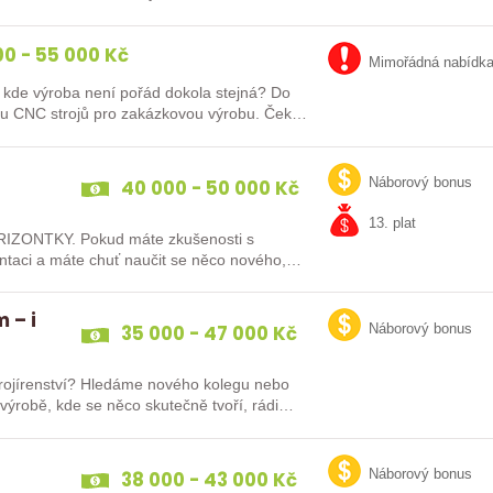
0 - 55 000 Kč
Mimořádná nabídk
kde výroba není pořád dokola stejná? Do
uhu CNC strojů pro zakázkovou výrobu. Čeká
40 000 - 50 000 Kč
Náborový bonus
13. plat
IZONTKY. Pokud máte zkušenosti s
ntaci a máte chuť naučit se něco nového,
 – i
35 000 - 47 000 Kč
Náborový bonus
strojírenství? Hledáme nového kolegu nebo
e výrobě, kde se něco skutečně tvoří, rádi…
38 000 - 43 000 Kč
Náborový bonus