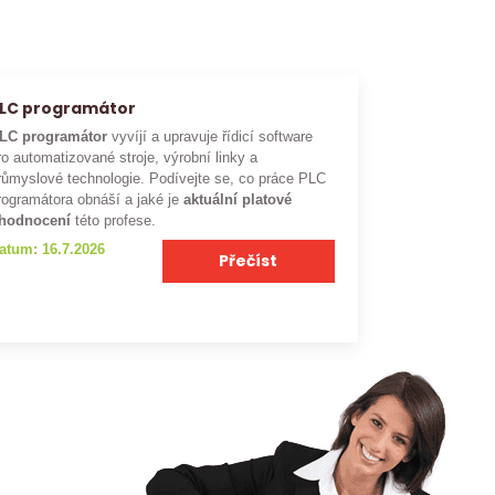
LC programátor
LC programátor
vyvíjí a upravuje řídicí software
ro automatizované stroje, výrobní linky a
růmyslové technologie. Podívejte se, co práce PLC
rogramátora obnáší a jaké je
aktuální platové
hodnocení
této profese.
atum: 16.7.2026
Přečíst