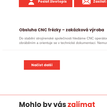
Poslat životopis
Zasílat
Obsluha CNC frézky – zakázková výroba
Do stabilní strojírenské společnosti hledáme CNC operátor
obráběním a orientuje se v technické dokumentaci. Nemusí
je, že…
Načíst další
Mohlo by vás
zajímat