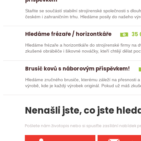
Staňte se součástí stabilní strojírenské společnosti s dlo
českém i zahraničním trhu. Hledáme posily do našeho vý
typů…
Hledáme frézaře / horizontkáře
35 
Hledáme frézaře a horizontkáře do strojírenské firmy na
zkušené obráběče i šikovné nováčky, kteří chtějí dělat p
Zašlete…
Brusič kovů s náborovým příspěvkem!
Hledáme zručného brusiče, kterému záleží na přesnosti a
výrobě, kde je každý výrobek originál. Pokud už máš zkuš
nebo…
Nenašli jste, co jste hleda
Pošlete nám životopis nebo si spusťte zasílání nabídek 