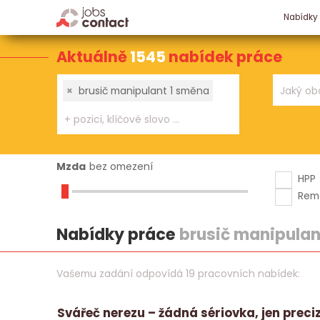
Nabídky
Aktuálně
1545
nabídek práce
×
brusič manipulant 1 směna
Mzda
bez omezení
HPP
Rem
Nabídky práce
brusič manipulan
Vašemu zadání odpovídá 19 pracovních nabídek:
Svářeč nerezu – žádná sériovka, jen preci