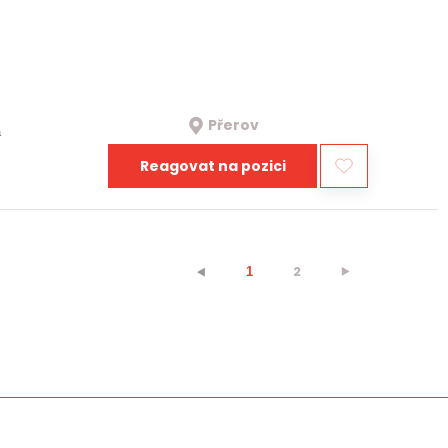
Přerov
a
Reagovat na pozici
2
⯈
⯇
1