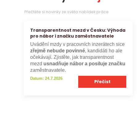
Přečtěte si novinky ze světa nabídek práce
Transparentnost mezd v Česku: Výhoda
pro nábor i značku zaměstnavatele
Uvádění mzdy v pracovních inzerátech sice
zřejmě nebude povinné
, kandidáti ho ale
očekávají. Zjistěte, jak transparentnost
mezd
usnadňuje nábor a posiluje značku
zaměstnavatele.
Datum: 24.7.2026
Přečíst