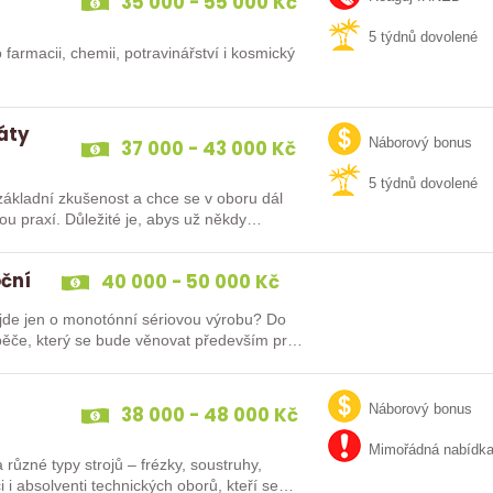
35 000 - 55 000 Kč
5 týdnů dovolené
 farmacii, chemii, potravinářství i kosmický
dáty
37 000 - 43 000 Kč
Náborový bonus
5 týdnů dovolené
ákladní zkušenost a chce se v oboru dál
oční
40 000 - 50 000 Kč
e jen o monotónní sériovou výrobu? Do
ěče, který se bude věnovat především práci
38 000 - 48 000 Kč
Náborový bonus
Mimořádná nabídk
různé typy strojů – frézky, soustruhy,
i i absolventi technických oborů, kteří se…