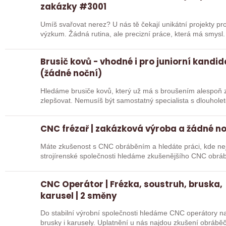
zakázky #3001
Umíš svařovat nerez? U nás tě čekají unikátní projekty pro
výzkum. Žádná rutina, ale precizní práce, která má smysl.
Brusič kovů - vhodné i pro juniorní kandi
(žádné noční)
Hledáme brusiče kovů, který už má s broušením alespoň z
zlepšovat. Nemusíš být samostatný specialista s dlouholetou praxí. Důležité je, abys už někdy
pracoval…
CNC frézař | zakázková výroba a žádné n
Máte zkušenost s CNC obráběním a hledáte práci, kde nejd
strojírenské společnosti hledáme zkušenějšího CNC obráb
na…
CNC Operátor | Frézka, soustruh, bruska,
karusel | 2 směny
Do stabilní výrobní společnosti hledáme CNC operátory na 
brusky i karusely. Uplatnění u nás najdou zkušení obráběč