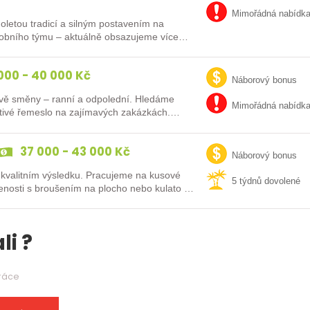
Mimořádná nabídk
uholetou tradicí a silným postavením na
robního týmu – aktuálně obsazujeme více
000 - 40 000 Kč
Náborový bonus
 dvě směny – ranní a odpolední. Hledáme
Mimořádná nabídk
octivé řemeslo na zajímavých zakázkách.
37 000 - 43 000 Kč
Náborový bonus
 kvalitním výsledku. Pracujeme na kusové
5 týdnů dovolené
enosti s broušením na plocho nebo kulato –
li ?
práce