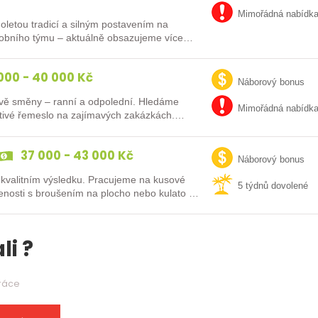
Mimořádná nabídk
uholetou tradicí a silným postavením na
robního týmu – aktuálně obsazujeme více
000 - 40 000 Kč
Náborový bonus
 dvě směny – ranní a odpolední. Hledáme
Mimořádná nabídk
octivé řemeslo na zajímavých zakázkách.
37 000 - 43 000 Kč
Náborový bonus
 kvalitním výsledku. Pracujeme na kusové
5 týdnů dovolené
enosti s broušením na plocho nebo kulato –
li ?
práce