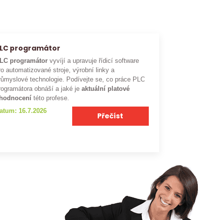
LC programátor
LC programátor
vyvíjí a upravuje řídicí software
ro automatizované stroje, výrobní linky a
růmyslové technologie. Podívejte se, co práce PLC
rogramátora obnáší a jaké je
aktuální platové
hodnocení
této profese.
atum: 16.7.2026
Přečíst