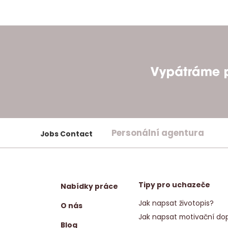
Personální agentura
Jobs Contact
Tipy pro uchazeče
Nabídky práce
Jak napsat životopis?
O nás
Jak napsat motivační dop
Blog