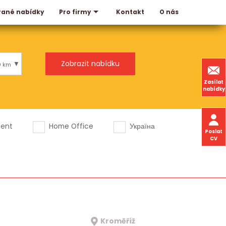
rané nabídky
Kontakt
O nás
Pro firmy
0 km
Zasílat
nabídky
dent
Home Office
Україна
Poslat
CV
Kroměříž