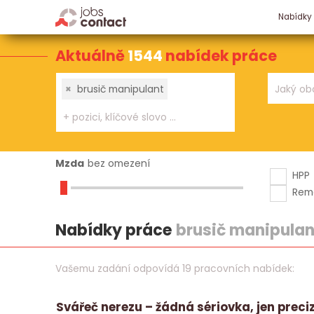
Nabídky
Aktuálně
1544
nabídek práce
×
brusič manipulant
Mzda
bez omezení
HPP
Rem
Nabídky práce
brusič manipulan
Vašemu zadání odpovídá 19 pracovních nabídek:
Svářeč nerezu – žádná sériovka, jen preci