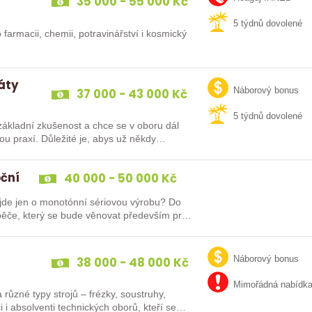
35 000 - 55 000 Kč
5 týdnů dovolené
 farmacii, chemii, potravinářství i kosmický
dáty
37 000 - 43 000 Kč
Náborový bonus
5 týdnů dovolené
ákladní zkušenost a chce se v oboru dál
oční
40 000 - 50 000 Kč
e jen o monotónní sériovou výrobu? Do
ěče, který se bude věnovat především práci
38 000 - 48 000 Kč
Náborový bonus
Mimořádná nabídk
různé typy strojů – frézky, soustruhy,
i i absolventi technických oborů, kteří se…