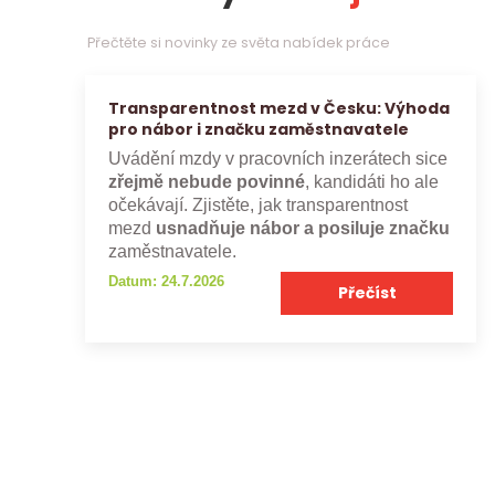
Přečtěte si novinky ze světa nabídek práce
Transparentnost mezd v Česku: Výhoda
pro nábor i značku zaměstnavatele
Uvádění mzdy v pracovních inzerátech sice
zřejmě nebude povinné
, kandidáti ho ale
očekávají. Zjistěte, jak transparentnost
mezd
usnadňuje nábor a posiluje značku
zaměstnavatele.
Datum: 24.7.2026
Přečíst