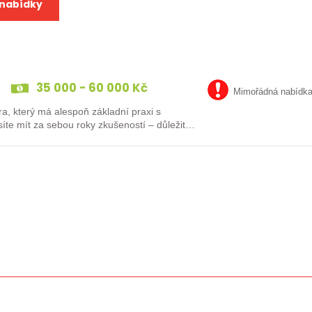
 nabídky
35 000 - 60 000 Kč
Mimořádná nabídk
a, který má alespoň základní praxi s
te mít za sebou roky zkušeností – důležité