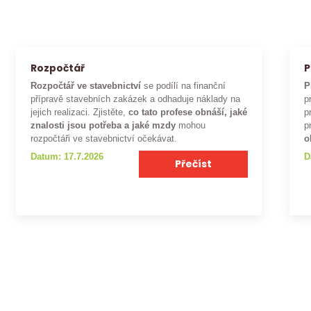
Rozpočtář
P
Rozpočtář ve stavebnictví
se podílí na finanční
P
přípravě stavebních zakázek a odhaduje náklady na
p
jejich realizaci. Zjistěte,
co tato profese obnáší, jaké
p
znalosti jsou potřeba a jaké mzdy
mohou
p
rozpočtáři ve stavebnictví očekávat.
o
Datum: 17.7.2026
D
Přečíst