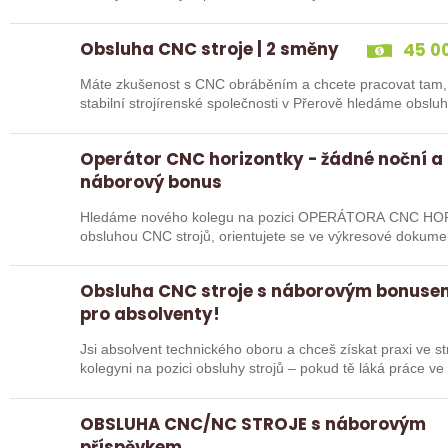
Obsluha CNC stroje | 2 směny
45 00
Máte zkušenost s CNC obráběním a chcete pracovat tam, 
stabilní strojírenské společnosti v Přerově hledáme obsl
Vás…
Operátor CNC horizontky - žádné noční a
náborový bonus
Hledáme nového kolegu na pozici OPERÁTORA CNC HOR
obsluhou CNC strojů, orientujete se ve výkresové dokume
pak jste ideálním…
Obsluha CNC stroje s náborovým bonusem
pro absolventy!
Jsi absolvent technického oboru a chceš získat praxi ve 
kolegyni na pozici obsluhy strojů – pokud tě láká práce v
OBSLUHA CNC/NC STROJE s náborovým
příspěvkem