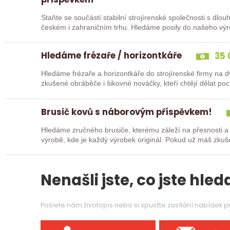
Staňte se součástí stabilní strojírenské společnosti s dlo
českém i zahraničním trhu. Hledáme posily do našeho vý
typů…
Hledáme frézaře / horizontkáře
35 
Hledáme frézaře a horizontkáře do strojírenské firmy na
zkušené obráběče i šikovné nováčky, kteří chtějí dělat p
Zašlete…
Brusič kovů s náborovým příspěvkem!
Hledáme zručného brusiče, kterému záleží na přesnosti a
výrobě, kde je každý výrobek originál. Pokud už máš zkuš
nebo…
Nenašli jste, co jste hleda
Pošlete nám životopis nebo si spusťte zasílání nabídek 