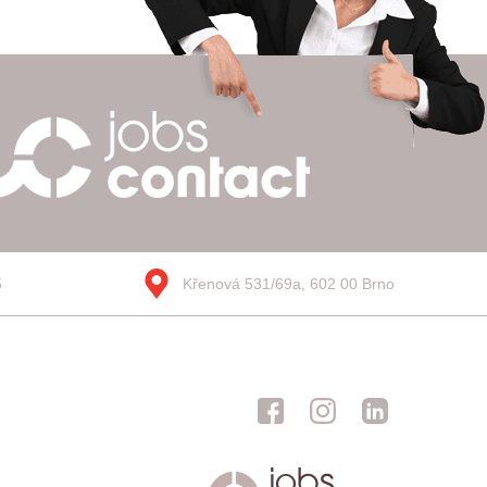
5
Křenová 531/69a, 602 00 Brno