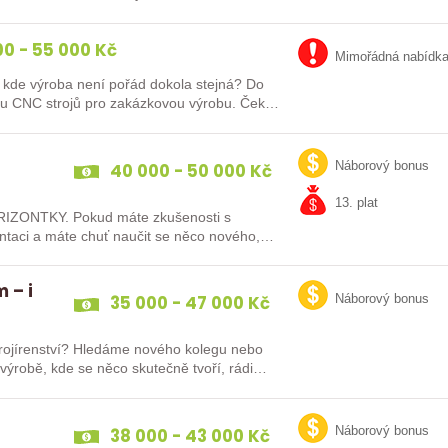
0 - 55 000 Kč
Mimořádná nabídk
kde výroba není pořád dokola stejná? Do
uhu CNC strojů pro zakázkovou výrobu. Čeká
40 000 - 50 000 Kč
Náborový bonus
13. plat
IZONTKY. Pokud máte zkušenosti s
ntaci a máte chuť naučit se něco nového,
 – i
35 000 - 47 000 Kč
Náborový bonus
strojírenství? Hledáme nového kolegu nebo
e výrobě, kde se něco skutečně tvoří, rádi…
38 000 - 43 000 Kč
Náborový bonus