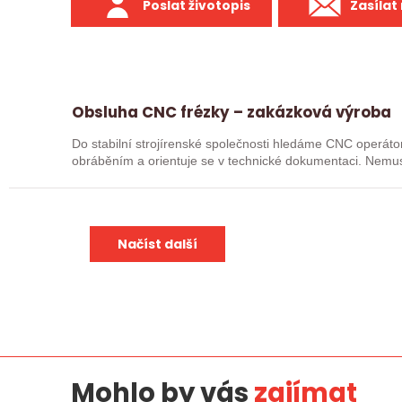
Poslat životopis
Zasílat
Obsluha CNC frézky – zakázková výroba
Do stabilní strojírenské společnosti hledáme CNC operátor
obráběním a orientuje se v technické dokumentaci. Nemusí
je, že…
Načíst další
Mohlo by vás
zajímat