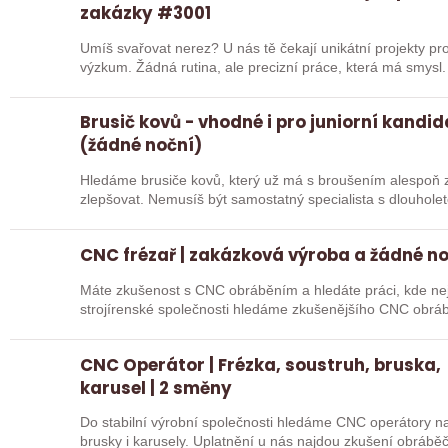
zakázky #3001
Umíš svařovat nerez? U nás tě čekají unikátní projekty pro
výzkum. Žádná rutina, ale precizní práce, která má smysl.
Brusič kovů - vhodné i pro juniorní kandi
(žádné noční)
Hledáme brusiče kovů, který už má s broušením alespoň z
zlepšovat. Nemusíš být samostatný specialista s dlouholetou praxí. Důležité je, abys už někdy
pracoval…
CNC frézař | zakázková výroba a žádné n
Máte zkušenost s CNC obráběním a hledáte práci, kde nejd
strojírenské společnosti hledáme zkušenějšího CNC obráb
na…
CNC Operátor | Frézka, soustruh, bruska,
karusel | 2 směny
Do stabilní výrobní společnosti hledáme CNC operátory na 
brusky i karusely. Uplatnění u nás najdou zkušení obráběč