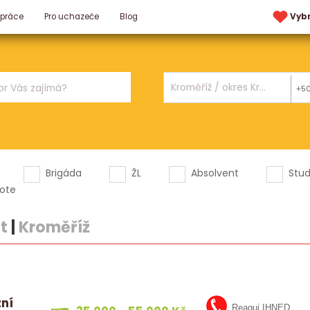
 práce
Pro uchazeče
Blog
Vyb
+5
Brigáda
ŽL
Absolvent
Stu
ote
t
|
Kroměříž
zní
Reaguj IHNED