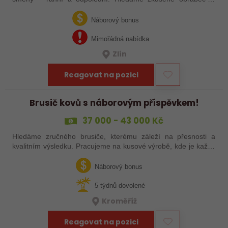
šikovné nováčky, kteří chtějí dělat poctivé řemeslo na
zajímavých zakázkách. Zašlete…
Náborový bonus
Mimořádná nabídka
Zlín
Reagovat na pozici
Brusič kovů s náborovým příspěvkem!
37 000 - 43 000 Kč
Hledáme zručného brusiče, kterému záleží na přesnosti a
kvalitním výsledku. Pracujeme na kusové výrobě, kde je každý
výrobek originál. Pokud už máš zkušenosti s broušením na
plocho nebo kulato – nebo…
Náborový bonus
5 týdnů dovolené
Kroměříž
Reagovat na pozici