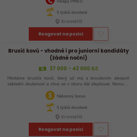
Reaguj IHNED
5 týdnů dovolené
Kroměříž
Reagovat na pozici
Brusič kovů - vhodné i pro juniorní kandidáty
(žádné noční)
37 000 - 43 000 Kč
Hledáme brusiče kovů, který už má s broušením alespoň
základní zkušenost a chce se v oboru dál zlepšovat. Nemusíš
být samostatný specialista s dlouholetou praxí. Důležité je,
abys už někdy pracoval…
Náborový bonus
5 týdnů dovolené
Kroměříž
Reagovat na pozici