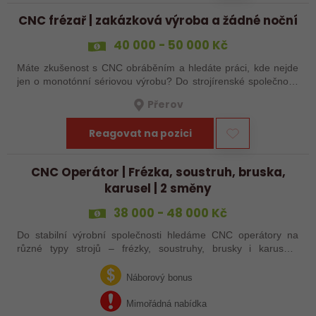
CNC frézař | zakázková výroba a žádné noční
40 000 - 50 000 Kč
Máte zkušenost s CNC obráběním a hledáte práci, kde nejde
jen o monotónní sériovou výrobu? Do strojírenské společnosti
hledáme zkušenějšího CNC obráběče, který se bude věnovat
Přerov
především práci na…
Reagovat na pozici
CNC Operátor | Frézka, soustruh, bruska,
karusel | 2 směny
38 000 - 48 000 Kč
Do stabilní výrobní společnosti hledáme CNC operátory na
různé typy strojů – frézky, soustruhy, brusky i karusely.
Uplatnění u nás najdou zkušení obráběči i absolventi
technických oborů, kteří se…
Náborový bonus
Mimořádná nabídka