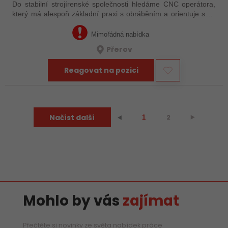
Do stabilní strojírenské společnosti hledáme CNC operátora,
který má alespoň základní praxi s obráběním a orientuje se v
technické dokumentaci. Nemusíte mít za sebou roky
zkušeností – důležité je, že…
Mimořádná nabídka
Přerov
Reagovat na pozici
Načíst další
2
⯈
⯇
1
Mohlo by vás
zajímat
Přečtěte si novinky ze světa nabídek práce