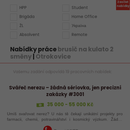
Zasílat
nabídky
HPP
Student
Brigáda
Home Office
ŽL
Україна
Absolvent
Remote
Nabídky práce
brusič na kulato 2
směny
|
Otrokovice
Vašemu zadání odpovídá 19 pracovních nabídek:
Svářeč nerezu – žádná sériovka, jen precizní
zakázky #3001
35 000 - 55 000 Kč
Umíš svařovat nerez? U nás tě čekají unikátní projekty pro
farmacii, chemii, potravinářství i kosmický výzkum. Žádná
rutina, ale precizní práce, která má smysl.