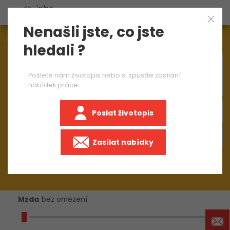
Nenašli jste, co jste
Aktuálně
1545
nabídek práce
hledali ?
×
brusič na kulato 2 směny
Pošlete nám životopis nebo si spusťte zasílání
nabídek práce
Poslat životopis
+50 km
Zasílat nabídky
Mzda
bez omezení