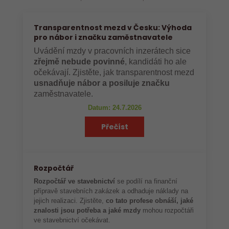
Transparentnost mezd v Česku: Výhoda
pro nábor i značku zaměstnavatele
Uvádění mzdy v pracovních inzerátech sice
zřejmě nebude povinné
, kandidáti ho ale
očekávají. Zjistěte, jak transparentnost mezd
usnadňuje nábor a posiluje značku
zaměstnavatele.
Datum: 24.7.2026
Přečíst
Rozpočtář
Rozpočtář ve stavebnictví
se podílí na finanční
přípravě stavebních zakázek a odhaduje náklady na
jejich realizaci. Zjistěte,
co tato profese obnáší, jaké
znalosti jsou potřeba a jaké mzdy
mohou rozpočtáři
ve stavebnictví očekávat.