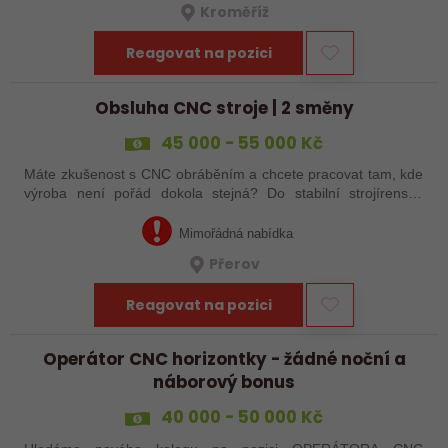
Kroměříž
Reagovat na pozici
Obsluha CNC stroje | 2 směny
45 000 - 55 000 Kč
Máte zkušenost s CNC obráběním a chcete pracovat tam, kde
výroba není pořád dokola stejná? Do stabilní strojírenské
společnosti v Přerově hledáme obsluhu CNC strojů pro
zakázkovou výrobu. Čeká Vás…
Mimořádná nabídka
Přerov
Reagovat na pozici
Operátor CNC horizontky - žádné noční a
náborový bonus
40 000 - 50 000 Kč