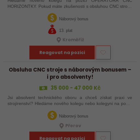
Hledáme nového kolegu na pozici OPERÁTORA CNC
HORIZONTKY. Pokud máte zkušenosti s obsluhou CNC strojů,
orientujete se ve výkresové dokumentaci a máte chuť naučit se
něco nového, pak jste ideálním…
Náborový bonus
13. plat
Kroměříž
Reagovat na pozici
Obsluha CNC stroje s náborovým bonusem –
i pro absolventy!
35 000 - 47 000 Kč
Jsi absolvent technického oboru a chceš získat praxi ve
strojírenství? Hledáme nového kolegu nebo kolegyni na pozici
obsluhy strojů – pokud tě láká práce ve výrobě, kde se něco
skutečně tvoří, rádi…
Náborový bonus
Přerov
Reagovat na pozici