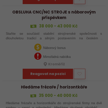
OBSLUHA CNC/NC STROJE s náborovým
příspěvkem
38 000 - 43 000 Kč
Staňte se součástí stabilní strojírenské společnosti s
dlouholetou tradicí a silným postavením na českém i
zahraničním trhu. Hledáme posily do našeho výrobního týmu –
aktuálně obsazujeme více typů…
Náborový bonus
Mimořádná nabídka
Kroměříž
Reagovat na pozici
Hledáme frézaře / horizontkáře
35 000 - 40 000 Kč
Hledáme frézaře a horizontkáře do strojírenské firmy na dvě
směny – ranní a odpolední. Hledáme zkušené obráběče i