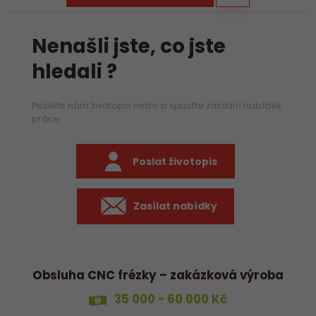
Nenašli jste, co jste
hledali ?
Pošlete nám životopis nebo si spusťte zasílání nabídek
práce
Poslat životopis
Zasílat nabídky
Obsluha CNC frézky – zakázková výroba
35 000 - 60 000 Kč