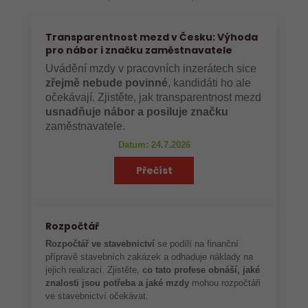
Transparentnost mezd v Česku: Výhoda
pro nábor i značku zaměstnavatele
Uvádění mzdy v pracovních inzerátech sice
zřejmě nebude povinné
, kandidáti ho ale
očekávají. Zjistěte, jak transparentnost mezd
usnadňuje nábor a posiluje značku
zaměstnavatele.
Datum: 24.7.2026
Přečíst
Rozpočtář
Rozpočtář ve stavebnictví
se podílí na finanční
přípravě stavebních zakázek a odhaduje náklady na
jejich realizaci. Zjistěte,
co tato profese obnáší, jaké
znalosti jsou potřeba a jaké mzdy
mohou rozpočtáři
ve stavebnictví očekávat.