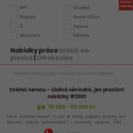
Zasílat
nabídky
HPP
Student
Brigáda
Home Office
ŽL
Україна
Absolvent
Remote
Nabídky práce
brusič na
plocho
|
Otrokovice
Vašemu zadání odpovídá 19 pracovních nabídek:
Svářeč nerezu – žádná sériovka, jen precizní
zakázky #3001
35 000 - 55 000 Kč
Umíš svařovat nerez? U nás tě čekají unikátní projekty pro
farmacii, chemii, potravinářství i kosmický výzkum. Žádná
rutina, ale precizní práce, která má smysl.