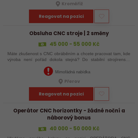
Kroměříž
Reagovat na pozici
Obsluha CNC stroje | 2 směny
45 000 - 55 000 Kč
Máte zkušenost s CNC obráběním a chcete pracovat tam, kde
výroba není pořád dokola stejná? Do stabilní strojírenské
společnosti v Přerově hledáme obsluhu CNC strojů pro
zakázkovou výrobu. Čeká Vás…
Mimořádná nabídka
Přerov
Reagovat na pozici
Operátor CNC horizontky - žádné noční a
náborový bonus
40 000 - 50 000 Kč