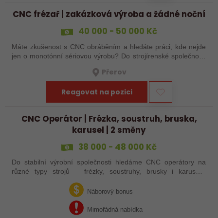
CNC frézař | zakázková výroba a žádné noční
40 000 - 50 000 Kč
Máte zkušenost s CNC obráběním a hledáte práci, kde nejde
jen o monotónní sériovou výrobu? Do strojírenské společnosti
hledáme zkušenějšího CNC obráběče, který se bude věnovat
Přerov
především práci na…
Reagovat na pozici
CNC Operátor | Frézka, soustruh, bruska,
karusel | 2 směny
38 000 - 48 000 Kč
Do stabilní výrobní společnosti hledáme CNC operátory na
různé typy strojů – frézky, soustruhy, brusky i karusely.
Uplatnění u nás najdou zkušení obráběči i absolventi
technických oborů, kteří se…
Náborový bonus
Mimořádná nabídka