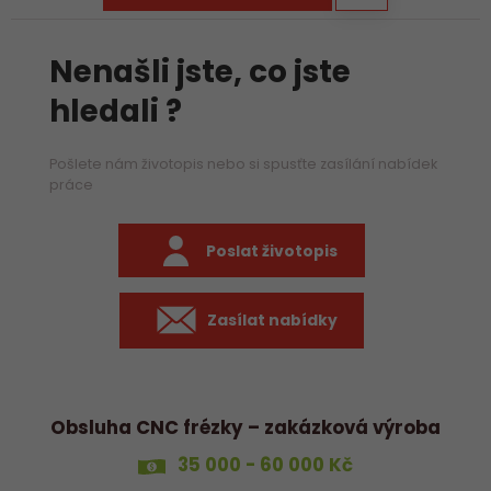
Nenašli jste, co jste
hledali ?
Pošlete nám životopis nebo si spusťte zasílání nabídek
práce
Poslat životopis
Zasílat nabídky
Obsluha CNC frézky – zakázková výroba
35 000 - 60 000 Kč