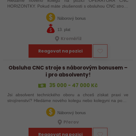
Hledáme nového kolegu na pozici OPERÁTORA CNC
HORIZONTKY. Pokud máte zkušenosti s obsluhou CNC strojů,
orientujete se ve výkresové dokumentaci a máte chuť naučit se
něco nového, pak jste ideálním…
Náborový bonus
13. plat
Kroměříž
Reagovat na pozici
Obsluha CNC stroje s náborovým bonusem –
i pro absolventy!
35 000 - 47 000 Kč
Jsi absolvent technického oboru a chceš získat praxi ve
strojírenství? Hledáme nového kolegu nebo kolegyni na pozici
obsluhy strojů – pokud tě láká práce ve výrobě, kde se něco
skutečně tvoří, rádi…
Náborový bonus
Přerov
Reagovat na pozici