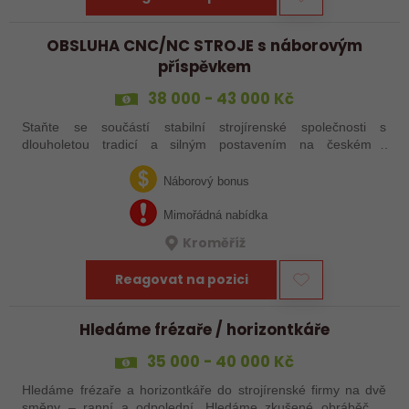
OBSLUHA CNC/NC STROJE s náborovým
příspěvkem
38 000 - 43 000 Kč
Staňte se součástí stabilní strojírenské společnosti s
dlouholetou tradicí a silným postavením na českém i
zahraničním trhu. Hledáme posily do našeho výrobního týmu –
aktuálně obsazujeme více typů…
Náborový bonus
Mimořádná nabídka
Kroměříž
Reagovat na pozici
Hledáme frézaře / horizontkáře
35 000 - 40 000 Kč
Hledáme frézaře a horizontkáře do strojírenské firmy na dvě
směny – ranní a odpolední. Hledáme zkušené obráběče i