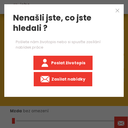
Nenašli jste, co jste
Aktuálně
1544
nabídek práce
hledali ?
×
brusič na plocho
Pošlete nám životopis nebo si spusťte zasílání
nabídek práce
Poslat životopis
+50 km
Zasílat nabídky
Mzda
bez omezení