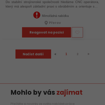
Do stabilní strojírenské společnosti hledáme CNC operátora,
který má alespoň základní praxi s obráběním a orientuje se v
technické dokumentaci. Nemusíte mít za sebou roky
zkušeností – důležité je, že…
Mimořádná nabídka
Přerov
Reagovat na pozici
Načíst další
2
⯈
⯇
1
Mohlo by vás
zajímat
Přečtěte si novinky ze světa nabídek práce