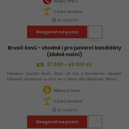
Reaguj IHNED
5 týdnů dovolené
Kroměříž
Reagovat na pozici
Brusič kovů - vhodné i pro juniorní kandidáty
(žádné noční)
37 000 - 43 000 Kč
Hledáme brusiče kovů, který už má s broušením alespoň
základní zkušenost a chce se v oboru dál zlepšovat. Nemusíš
být samostatný specialista s dlouholetou praxí. Důležité je,
abys už někdy pracoval…
Náborový bonus
5 týdnů dovolené
Kroměříž
Reagovat na pozici