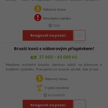
šikovné nováčky, kteří chtějí dělat poctivé řemeslo na
zajímavých zakázkách. Zašlete…
Náborový bonus
Mimořádná nabídka
Zlín
Reagovat na pozici
Brusič kovů s náborovým příspěvkem!
37 000 - 43 000 Kč
Hledáme zručného brusiče, kterému záleží na přesnosti a
kvalitním výsledku. Pracujeme na kusové výrobě, kde je každý
výrobek originál. Pokud už máš zkušenosti s broušením na
plocho nebo kulato – nebo…
Náborový bonus
5 týdnů dovolené
Kroměříž
Reagovat na pozici