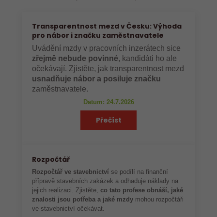
Transparentnost mezd v Česku: Výhoda
pro nábor i značku zaměstnavatele
Uvádění mzdy v pracovních inzerátech sice
zřejmě nebude povinné
, kandidáti ho ale
očekávají. Zjistěte, jak transparentnost mezd
usnadňuje nábor a posiluje značku
zaměstnavatele.
Datum: 24.7.2026
Přečíst
Rozpočtář
Rozpočtář ve stavebnictví
se podílí na finanční
přípravě stavebních zakázek a odhaduje náklady na
jejich realizaci. Zjistěte,
co tato profese obnáší, jaké
znalosti jsou potřeba a jaké mzdy
mohou rozpočtáři
ve stavebnictví očekávat.