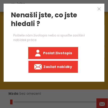
Nenašli jste, co jste
Aktuálně
1545
nabídek práce
hledali ?
×
brusič nástrojů 1 směna
Pošlete nám životopis nebo si spusťte zasílání
nabídek práce
Poslat životopis
+50 km
Zasílat nabídky
Mzda
bez omezení