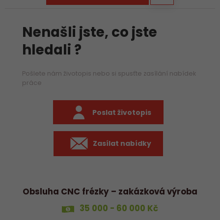
Nenašli jste, co jste
hledali ?
Pošlete nám životopis nebo si spusťte zasílání nabídek
práce
Poslat životopis
Zasílat nabídky
Obsluha CNC frézky – zakázková výroba
35 000 - 60 000 Kč