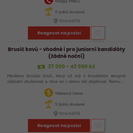
Reaguj IHNED
5 týdnů dovolené
Kroměříž
Reagovat na pozici
Brusič kovů - vhodné i pro juniorní kandidáty
(žádné noční)
37 000 - 43 000 Kč
Hledáme brusiče kovů, který už má s broušením alespoň
základní zkušenost a chce se v oboru dál zlepšovat. Nemusíš
být samostatný specialista s dlouholetou praxí. Důležité je,
abys už někdy pracoval…
Náborový bonus
5 týdnů dovolené
Kroměříž
Reagovat na pozici