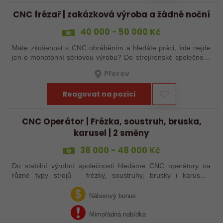
CNC frézař | zakázková výroba a žádné noční
40 000 - 50 000 Kč
Máte zkušenost s CNC obráběním a hledáte práci, kde nejde
jen o monotónní sériovou výrobu? Do strojírenské společnosti
hledáme zkušenějšího CNC obráběče, který se bude věnovat
Přerov
především práci na…
Reagovat na pozici
CNC Operátor | Frézka, soustruh, bruska,
karusel | 2 směny
38 000 - 48 000 Kč
Do stabilní výrobní společnosti hledáme CNC operátory na
různé typy strojů – frézky, soustruhy, brusky i karusely.
Uplatnění u nás najdou zkušení obráběči i absolventi
technických oborů, kteří se…
Náborový bonus
Mimořádná nabídka