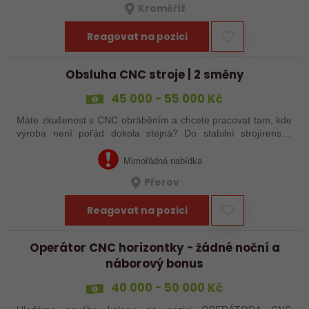
Kroměříž
Reagovat na pozici
Obsluha CNC stroje | 2 směny
45 000 - 55 000 Kč
Máte zkušenost s CNC obráběním a chcete pracovat tam, kde
výroba není pořád dokola stejná? Do stabilní strojírenské
společnosti v Přerově hledáme obsluhu CNC strojů pro
zakázkovou výrobu. Čeká Vás…
Mimořádná nabídka
Přerov
Reagovat na pozici
Operátor CNC horizontky - žádné noční a
náborový bonus
40 000 - 50 000 Kč