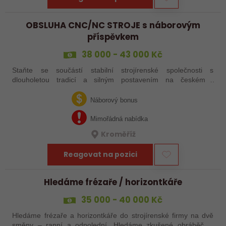
OBSLUHA CNC/NC STROJE s náborovým
příspěvkem
38 000 - 43 000 Kč
Staňte se součástí stabilní strojírenské společnosti s
dlouholetou tradicí a silným postavením na českém i
zahraničním trhu. Hledáme posily do našeho výrobního týmu –
aktuálně obsazujeme více typů…
Náborový bonus
Mimořádná nabídka
Kroměříž
Reagovat na pozici
Hledáme frézaře / horizontkáře
35 000 - 40 000 Kč
Hledáme frézaře a horizontkáře do strojírenské firmy na dvě
směny – ranní a odpolední. Hledáme zkušené obráběče i