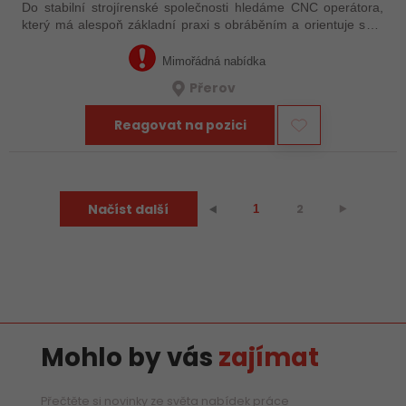
Do stabilní strojírenské společnosti hledáme CNC operátora,
který má alespoň základní praxi s obráběním a orientuje se v
technické dokumentaci. Nemusíte mít za sebou roky
zkušeností – důležité je, že…
Mimořádná nabídka
Přerov
Reagovat na pozici
Načíst další
2
⯈
⯇
1
Mohlo by vás
zajímat
Přečtěte si novinky ze světa nabídek práce