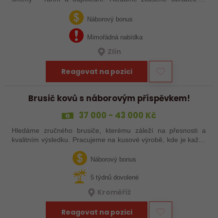
šikovné nováčky, kteří chtějí dělat poctivé řemeslo na
zajímavých zakázkách. Zašlete…
Náborový bonus
Mimořádná nabídka
Zlín
Reagovat na pozici
Brusič kovů s náborovým příspěvkem!
37 000 - 43 000 Kč
Hledáme zručného brusiče, kterému záleží na přesnosti a
kvalitním výsledku. Pracujeme na kusové výrobě, kde je každý
výrobek originál. Pokud už máš zkušenosti s broušením na
plocho nebo kulato – nebo…
Náborový bonus
5 týdnů dovolené
Kroměříž
Reagovat na pozici