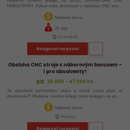
Hledáme nového kolegu na pozici OPERÁTORA CNC
HORIZONTKY. Pokud máte zkušenosti s obsluhou CNC strojů,
orientujete se ve výkresové dokumentaci a máte chuť naučit se
něco nového, pak jste ideálním…
Náborový bonus
13. plat
Kroměříž
Reagovat na pozici
Obsluha CNC stroje s náborovým bonusem –
i pro absolventy!
35 000 - 47 000 Kč
Jsi absolvent technického oboru a chceš získat praxi ve
strojírenství? Hledáme nového kolegu nebo kolegyni na pozici
obsluhy strojů – pokud tě láká práce ve výrobě, kde se něco
skutečně tvoří, rádi…
Náborový bonus
Přerov
Reagovat na pozici