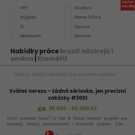
Zasílat
nabídky
HPP
Student
Brigáda
Home Office
ŽL
Україна
Absolvent
Remote
Nabídky práce
brusič nástrojů 1
směna
|
Kroměříž
Vašemu zadání odpovídá 19 pracovních nabídek:
Svářeč nerezu – žádná sériovka, jen precizní
zakázky #3001
35 000 - 55 000 Kč
Umíš svařovat nerez? U nás tě čekají unikátní projekty pro
farmacii, chemii, potravinářství i kosmický výzkum. Žádná
rutina, ale precizní práce, která má smysl.