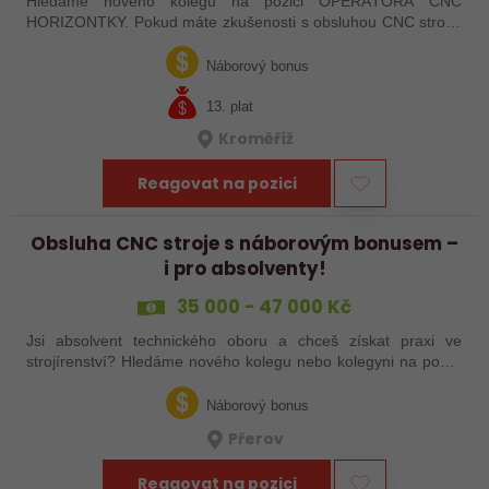
Hledáme nového kolegu na pozici OPERÁTORA CNC
HORIZONTKY. Pokud máte zkušenosti s obsluhou CNC strojů,
orientujete se ve výkresové dokumentaci a máte chuť naučit se
něco nového, pak jste ideálním…
Náborový bonus
13. plat
Kroměříž
Reagovat na pozici
Obsluha CNC stroje s náborovým bonusem –
i pro absolventy!
35 000 - 47 000 Kč
Jsi absolvent technického oboru a chceš získat praxi ve
strojírenství? Hledáme nového kolegu nebo kolegyni na pozici
obsluhy strojů – pokud tě láká práce ve výrobě, kde se něco
skutečně tvoří, rádi…
Náborový bonus
Přerov
Reagovat na pozici