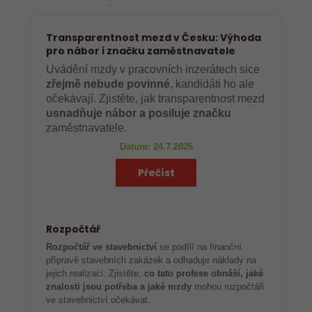
Transparentnost mezd v Česku: Výhoda
pro nábor i značku zaměstnavatele
Uvádění mzdy v pracovních inzerátech sice
zřejmě nebude povinné
, kandidáti ho ale
očekávají. Zjistěte, jak transparentnost mezd
usnadňuje nábor a posiluje značku
zaměstnavatele.
Datum: 24.7.2026
Přečíst
Rozpočtář
Rozpočtář ve stavebnictví
se podílí na finanční
přípravě stavebních zakázek a odhaduje náklady na
jejich realizaci. Zjistěte,
co tato profese obnáší, jaké
znalosti jsou potřeba a jaké mzdy
mohou rozpočtáři
ve stavebnictví očekávat.