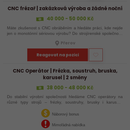
CNC frézař | zakázková výroba a žádné noční
40 000 - 50 000 Kč
Máte zkušenost s CNC obráběním a hledáte práci, kde nejde
jen o monotónní sériovou výrobu? Do strojírenské společnosti
hledáme zkušenějšího CNC obráběče, který se bude věnovat
Přerov
především práci na…
Reagovat na pozici
CNC Operátor | Frézka, soustruh, bruska,
karusel | 2 směny
38 000 - 48 000 Kč
Do stabilní výrobní společnosti hledáme CNC operátory na
různé typy strojů – frézky, soustruhy, brusky i karusely.
Uplatnění u nás najdou zkušení obráběči i absolventi
technických oborů, kteří se…
Náborový bonus
Mimořádná nabídka