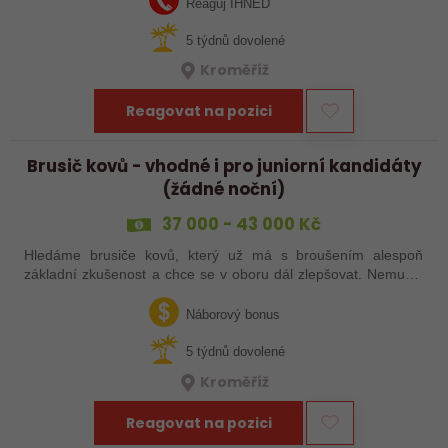
Reaguj IHNED
5 týdnů dovolené
Kroměříž
Reagovat na pozici
Brusič kovů - vhodné i pro juniorní kandidáty
(žádné noční)
37 000 - 43 000 Kč
Hledáme brusiče kovů, který už má s broušením alespoň
základní zkušenost a chce se v oboru dál zlepšovat. Nemusíš
být samostatný specialista s dlouholetou praxí. Důležité je,
abys už někdy pracoval…
Náborový bonus
5 týdnů dovolené
Kroměříž
Reagovat na pozici