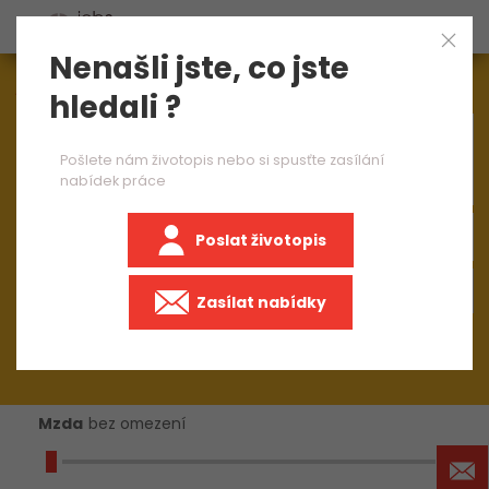
Nenašli jste, co jste
Aktuálně
1545
nabídek práce
hledali ?
×
brusič nástrojů 2 směny
Pošlete nám životopis nebo si spusťte zasílání
nabídek práce
Poslat životopis
+50 km
Zasílat nabídky
Mzda
bez omezení