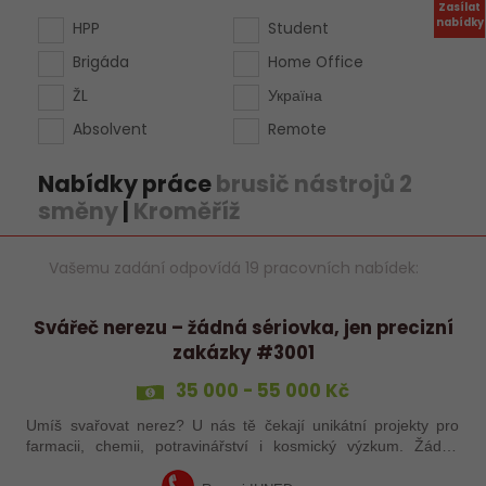
Zasílat
nabídky
HPP
Student
Brigáda
Home Office
ŽL
Україна
Absolvent
Remote
Nabídky práce
brusič nástrojů 2
směny
|
Kroměříž
Vašemu zadání odpovídá 19 pracovních nabídek:
Svářeč nerezu – žádná sériovka, jen precizní
zakázky #3001
35 000 - 55 000 Kč
Umíš svařovat nerez? U nás tě čekají unikátní projekty pro
farmacii, chemii, potravinářství i kosmický výzkum. Žádná
rutina, ale precizní práce, která má smysl.