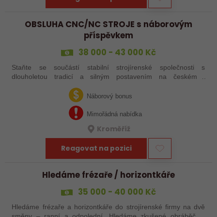
OBSLUHA CNC/NC STROJE s náborovým
příspěvkem
38 000 - 43 000 Kč
Staňte se součástí stabilní strojírenské společnosti s
dlouholetou tradicí a silným postavením na českém i
zahraničním trhu. Hledáme posily do našeho výrobního týmu –
aktuálně obsazujeme více typů…
Náborový bonus
Mimořádná nabídka
Kroměříž
Reagovat na pozici
Hledáme frézaře / horizontkáře
35 000 - 40 000 Kč
Hledáme frézaře a horizontkáře do strojírenské firmy na dvě
směny – ranní a odpolední. Hledáme zkušené obráběče i