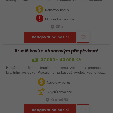
šikovné nováčky, kteří chtějí dělat poctivé řemeslo na
zajímavých zakázkách. Zašlete…
Náborový bonus
Mimořádná nabídka
Zlín
Reagovat na pozici
Brusič kovů s náborovým příspěvkem!
37 000 - 43 000 Kč
Hledáme zručného brusiče, kterému záleží na přesnosti a
kvalitním výsledku. Pracujeme na kusové výrobě, kde je každý
výrobek originál. Pokud už máš zkušenosti s broušením na
plocho nebo kulato – nebo…
Náborový bonus
5 týdnů dovolené
Kroměříž
Reagovat na pozici