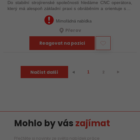
Do stabilní strojírenské společnosti hledáme CNC operátora,
který má alespoň základní praxi s obráběním a orientuje se v
technické dokumentaci. Nemusíte mít za sebou roky
zkušeností – důležité je, že…
Mimořádná nabídka
Přerov
Reagovat na pozici
Načíst další
2
⯈
⯇
1
Mohlo by vás
zajímat
Přečtěte si novinky ze světa nabídek práce