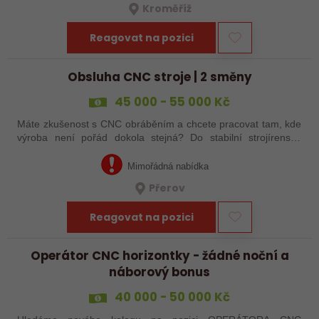
Kroměříž
Reagovat na pozici
Obsluha CNC stroje | 2 směny
45 000 - 55 000 Kč
Máte zkušenost s CNC obráběním a chcete pracovat tam, kde
výroba není pořád dokola stejná? Do stabilní strojírenské
společnosti v Přerově hledáme obsluhu CNC strojů pro
zakázkovou výrobu. Čeká Vás…
Mimořádná nabídka
Přerov
Reagovat na pozici
Operátor CNC horizontky - žádné noční a
náborový bonus
40 000 - 50 000 Kč