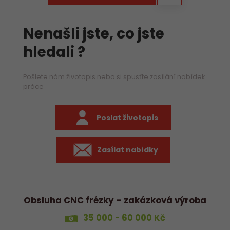
Nenašli jste, co jste
hledali ?
Pošlete nám životopis nebo si spusťte zasílání nabídek
práce
Poslat životopis
Zasílat nabídky
Obsluha CNC frézky – zakázková výroba
35 000 - 60 000 Kč