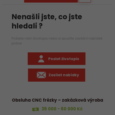
Nenašli jste, co jste
hledali ?
Pošlete nám životopis nebo si spusťte zasílání nabídek
práce
Poslat životopis
Zasílat nabídky
Obsluha CNC frézky – zakázková výroba
35 000 - 60 000 Kč