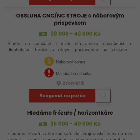
OBSLUHA CNC/NC STROJE s náborovým
příspěvkem
38 000 - 43 000 Kč
Staňte se součástí stabilní strojírenské společnosti s
dlouholetou tradicí a silným postavením na českém i
zahraničním trhu. Hledáme posily do našeho výrobního týmu –
aktuálně obsazujeme více typů…
Náborový bonus
Mimořádná nabídka
Kroměříž
Reagovat na pozici
Hledáme frézaře / horizontkáře
35 000 - 40 000 Kč
Hledáme frézaře a horizontkáře do strojírenské firmy na dvě
směny – ranní a odpolední. Hledáme zkušené obráběče i