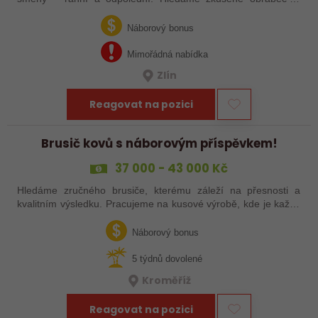
šikovné nováčky, kteří chtějí dělat poctivé řemeslo na
zajímavých zakázkách. Zašlete…
Náborový bonus
Mimořádná nabídka
Zlín
Reagovat na pozici
Brusič kovů s náborovým příspěvkem!
37 000 - 43 000 Kč
Hledáme zručného brusiče, kterému záleží na přesnosti a
kvalitním výsledku. Pracujeme na kusové výrobě, kde je každý
výrobek originál. Pokud už máš zkušenosti s broušením na
plocho nebo kulato – nebo…
Náborový bonus
5 týdnů dovolené
Kroměříž
Reagovat na pozici