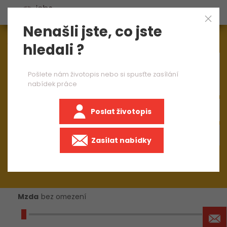
Nenašli jste, co jste
Aktuálně
1544
nabídek práce
hledali ?
×
brusič nástrojů 2 směny
Pošlete nám životopis nebo si spusťte zasílání
nabídek práce
Poslat životopis
+50 km
Zasílat nabídky
Mzda
bez omezení