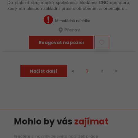
Do stabilní strojírenské společnosti hledáme CNC operátora,
který má alespoň základní praxi s obráběním a orientuje se v
technické dokumentaci. Nemusíte mít za sebou roky
zkušeností – důležité je, že…
Mimořádná nabídka
Přerov
Reagovat na pozici
Načíst další
2
⯈
⯇
1
Mohlo by vás
zajímat
Přečtěte si novinky ze světa nabídek práce