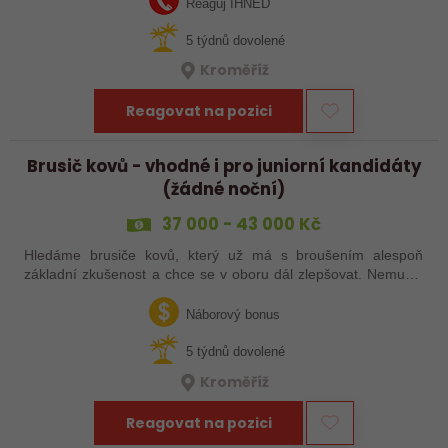
Reaguj IHNED
5 týdnů dovolené
Kroměříž
Reagovat na pozici
Brusič kovů - vhodné i pro juniorní kandidáty
(žádné noční)
37 000 - 43 000 Kč
Hledáme brusiče kovů, který už má s broušením alespoň
základní zkušenost a chce se v oboru dál zlepšovat. Nemusíš
být samostatný specialista s dlouholetou praxí. Důležité je,
abys už někdy pracoval…
Náborový bonus
5 týdnů dovolené
Kroměříž
Reagovat na pozici