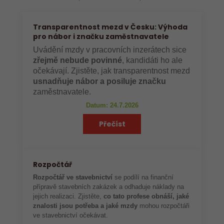
Transparentnost mezd v Česku: Výhoda
pro nábor i značku zaměstnavatele
Uvádění mzdy v pracovních inzerátech sice
zřejmě nebude povinné
, kandidáti ho ale
očekávají. Zjistěte, jak transparentnost mezd
usnadňuje nábor a posiluje značku
zaměstnavatele.
Datum: 24.7.2026
Přečíst
Rozpočtář
Rozpočtář ve stavebnictví
se podílí na finanční
přípravě stavebních zakázek a odhaduje náklady na
jejich realizaci. Zjistěte,
co tato profese obnáší, jaké
znalosti jsou potřeba a jaké mzdy
mohou rozpočtáři
ve stavebnictví očekávat.