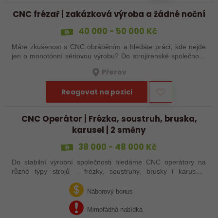
CNC frézař | zakázková výroba a žádné noční
40 000 - 50 000 Kč
Máte zkušenost s CNC obráběním a hledáte práci, kde nejde
jen o monotónní sériovou výrobu? Do strojírenské společnosti
hledáme zkušenějšího CNC obráběče, který se bude věnovat
Přerov
především práci na…
Reagovat na pozici
CNC Operátor | Frézka, soustruh, bruska,
karusel | 2 směny
38 000 - 48 000 Kč
Do stabilní výrobní společnosti hledáme CNC operátory na
různé typy strojů – frézky, soustruhy, brusky i karusely.
Uplatnění u nás najdou zkušení obráběči i absolventi
technických oborů, kteří se…
Náborový bonus
Mimořádná nabídka