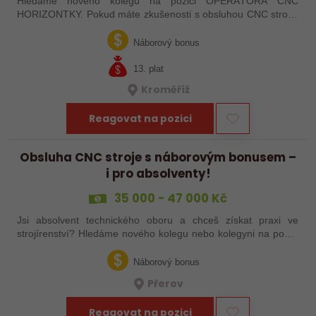
Hledáme nového kolegu na pozici OPERÁTORA CNC
HORIZONTKY. Pokud máte zkušenosti s obsluhou CNC strojů,
orientujete se ve výkresové dokumentaci a máte chuť naučit se
něco nového, pak jste ideálním…
Náborový bonus
13. plat
Kroměříž
Reagovat na pozici
Obsluha CNC stroje s náborovým bonusem –
i pro absolventy!
35 000 - 47 000 Kč
Jsi absolvent technického oboru a chceš získat praxi ve
strojírenství? Hledáme nového kolegu nebo kolegyni na pozici
obsluhy strojů – pokud tě láká práce ve výrobě, kde se něco
skutečně tvoří, rádi…
Náborový bonus
Přerov
Reagovat na pozici