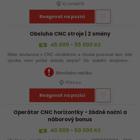
Kroměříž
Reagovat na pozici
Obsluha CNC stroje | 2 směny
45 000 - 55 000 Kč
Máte zkušenost s CNC obráběním a chcete pracovat tam, kde
výroba není pořád dokola stejná? Do stabilní strojírenské
společnosti v Přerově hledáme obsluhu CNC strojů pro
zakázkovou výrobu. Čeká Vás…
Mimořádná nabídka
Přerov
Reagovat na pozici
Operátor CNC horizontky - žádné noční a
náborový bonus
40 000 - 50 000 Kč