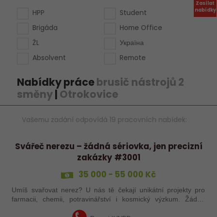
Zasílat
nabídky
HPP
Student
Brigáda
Home Office
ŽL
Україна
Absolvent
Remote
Nabídky práce
brusič nástrojů 2
směny
|
Otrokovice
Vašemu zadání odpovídá 19 pracovních nabídek:
Svářeč nerezu – žádná sériovka, jen precizní
zakázky #3001
35 000 - 55 000 Kč
Umíš svařovat nerez? U nás tě čekají unikátní projekty pro
farmacii, chemii, potravinářství i kosmický výzkum. Žádná
rutina, ale precizní práce, která má smysl.