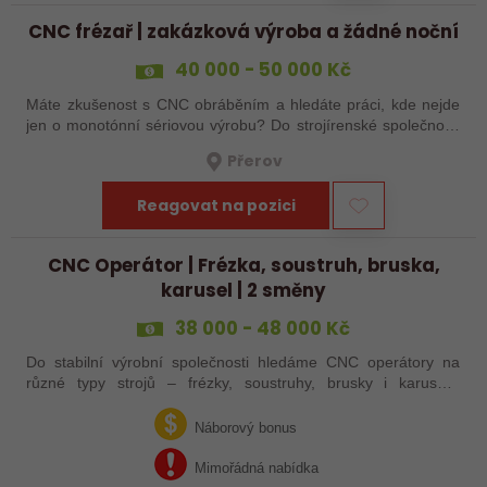
CNC frézař | zakázková výroba a žádné noční
40 000 - 50 000 Kč
Máte zkušenost s CNC obráběním a hledáte práci, kde nejde
jen o monotónní sériovou výrobu? Do strojírenské společnosti
hledáme zkušenějšího CNC obráběče, který se bude věnovat
Přerov
především práci na…
Reagovat na pozici
CNC Operátor | Frézka, soustruh, bruska,
karusel | 2 směny
38 000 - 48 000 Kč
Do stabilní výrobní společnosti hledáme CNC operátory na
různé typy strojů – frézky, soustruhy, brusky i karusely.
Uplatnění u nás najdou zkušení obráběči i absolventi
technických oborů, kteří se…
Náborový bonus
Mimořádná nabídka