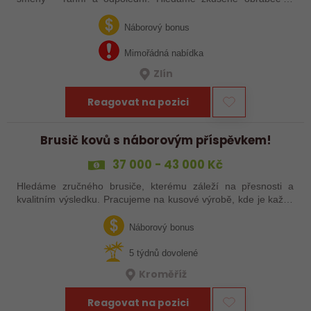
šikovné nováčky, kteří chtějí dělat poctivé řemeslo na
zajímavých zakázkách. Zašlete…
Náborový bonus
Mimořádná nabídka
Zlín
Reagovat na pozici
Brusič kovů s náborovým příspěvkem!
37 000 - 43 000 Kč
Hledáme zručného brusiče, kterému záleží na přesnosti a
kvalitním výsledku. Pracujeme na kusové výrobě, kde je každý
výrobek originál. Pokud už máš zkušenosti s broušením na
plocho nebo kulato – nebo…
Náborový bonus
5 týdnů dovolené
Kroměříž
Reagovat na pozici