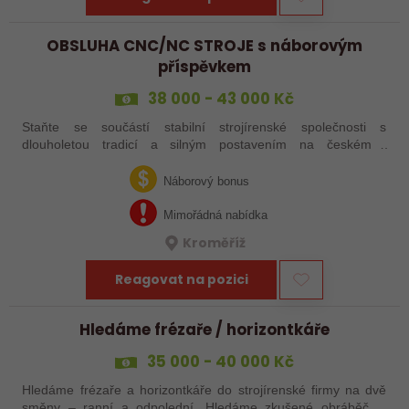
OBSLUHA CNC/NC STROJE s náborovým
příspěvkem
38 000 - 43 000 Kč
Staňte se součástí stabilní strojírenské společnosti s
dlouholetou tradicí a silným postavením na českém i
zahraničním trhu. Hledáme posily do našeho výrobního týmu –
aktuálně obsazujeme více typů…
Náborový bonus
Mimořádná nabídka
Kroměříž
Reagovat na pozici
Hledáme frézaře / horizontkáře
35 000 - 40 000 Kč
Hledáme frézaře a horizontkáře do strojírenské firmy na dvě
směny – ranní a odpolední. Hledáme zkušené obráběče i