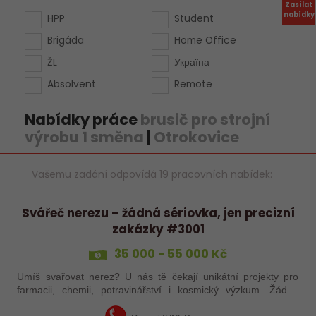
Zasílat
nabídky
HPP
Student
Brigáda
Home Office
ŽL
Україна
Absolvent
Remote
Nabídky práce
brusič pro strojní
výrobu 1 směna
|
Otrokovice
Vašemu zadání odpovídá 19 pracovních nabídek:
Svářeč nerezu – žádná sériovka, jen precizní
zakázky #3001
35 000 - 55 000 Kč
Umíš svařovat nerez? U nás tě čekají unikátní projekty pro
farmacii, chemii, potravinářství i kosmický výzkum. Žádná
rutina, ale precizní práce, která má smysl.