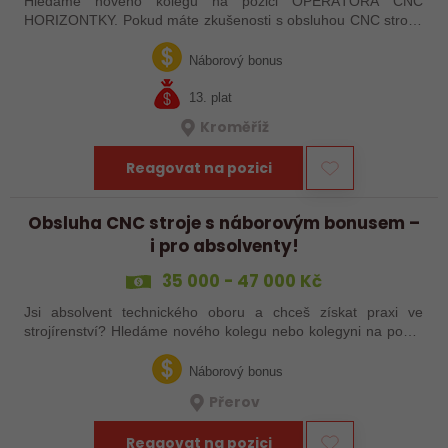
Hledáme nového kolegu na pozici OPERÁTORA CNC
HORIZONTKY. Pokud máte zkušenosti s obsluhou CNC strojů,
orientujete se ve výkresové dokumentaci a máte chuť naučit se
něco nového, pak jste ideálním…
Náborový bonus
13. plat
Kroměříž
Reagovat na pozici
Obsluha CNC stroje s náborovým bonusem –
i pro absolventy!
35 000 - 47 000 Kč
Jsi absolvent technického oboru a chceš získat praxi ve
strojírenství? Hledáme nového kolegu nebo kolegyni na pozici
obsluhy strojů – pokud tě láká práce ve výrobě, kde se něco
skutečně tvoří, rádi…
Náborový bonus
Přerov
Reagovat na pozici