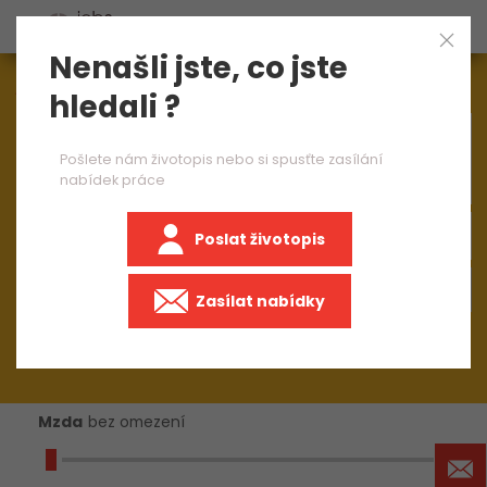
Nenašli jste, co jste
Aktuálně
1545
nabídek práce
hledali ?
×
brusič pro strojní výrobu 1 směna
Pošlete nám životopis nebo si spusťte zasílání
nabídek práce
Poslat životopis
+50 km
Zasílat nabídky
Mzda
bez omezení