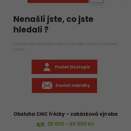
Nenašli jste, co jste
hledali ?
Pošlete nám životopis nebo si spusťte zasílání nabídek
práce
Poslat životopis
Zasílat nabídky
Obsluha CNC frézky – zakázková výroba
35 000 - 60 000 Kč