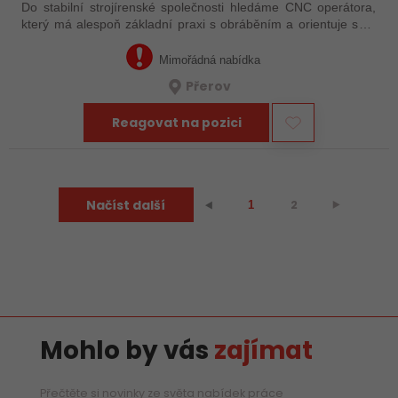
Do stabilní strojírenské společnosti hledáme CNC operátora,
který má alespoň základní praxi s obráběním a orientuje se v
technické dokumentaci. Nemusíte mít za sebou roky
zkušeností – důležité je, že…
Mimořádná nabídka
Přerov
Reagovat na pozici
Načíst další
2
⯈
⯇
1
Mohlo by vás
zajímat
Přečtěte si novinky ze světa nabídek práce