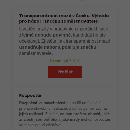
Transparentnost mezd v Česku: Výhoda
pro nábor i značku zaměstnavatele
Uvádění mzdy v pracovních inzerátech sice
zřejmě nebude povinné
, kandidáti ho ale
očekávají. Zjistěte, jak transparentnost mezd
usnadňuje nábor a posiluje značku
zaměstnavatele.
Datum: 24.7.2026
Přečíst
Rozpočtář
Rozpočtář ve stavebnictví
se podílí na finanční
přípravě stavebních zakázek a odhaduje náklady na
jejich realizaci. Zjistěte,
co tato profese obnáší, jaké
znalosti jsou potřeba a jaké mzdy
mohou rozpočtáři
ve stavebnictví očekávat.