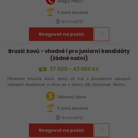
Reaguj IHNED
5 týdnů dovolené
Kroměříž
Reagovat na pozici
Brusič kovů - vhodné i pro juniorní kandidáty
(žádné noční)
37 000 - 43 000 Kč
Hledáme brusiče kovů, který už má s broušením alespoň
základní zkušenost a chce se v oboru dál zlepšovat. Nemusíš
být samostatný specialista s dlouholetou praxí. Důležité je,
abys už někdy pracoval…
Náborový bonus
5 týdnů dovolené
Kroměříž
Reagovat na pozici