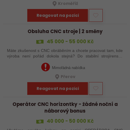
Kroměříž
Reagovat na pozici
Obsluha CNC stroje | 2 směny
45 000 - 55 000 Kč
Máte zkušenost s CNC obráběním a chcete pracovat tam, kde
výroba není pořád dokola stejná? Do stabilní strojírenské
společnosti v Přerově hledáme obsluhu CNC strojů pro
zakázkovou výrobu. Čeká Vás…
Mimořádná nabídka
Přerov
Reagovat na pozici
Operátor CNC horizontky - žádné noční a
náborový bonus
40 000 - 50 000 Kč