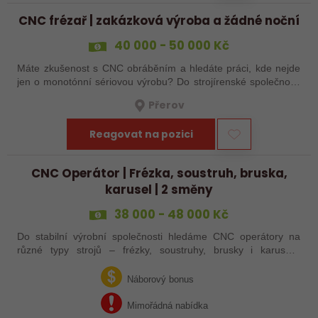
CNC frézař | zakázková výroba a žádné noční
40 000 - 50 000 Kč
Máte zkušenost s CNC obráběním a hledáte práci, kde nejde
jen o monotónní sériovou výrobu? Do strojírenské společnosti
hledáme zkušenějšího CNC obráběče, který se bude věnovat
Přerov
především práci na…
Reagovat na pozici
CNC Operátor | Frézka, soustruh, bruska,
karusel | 2 směny
38 000 - 48 000 Kč
Do stabilní výrobní společnosti hledáme CNC operátory na
různé typy strojů – frézky, soustruhy, brusky i karusely.
Uplatnění u nás najdou zkušení obráběči i absolventi
technických oborů, kteří se…
Náborový bonus
Mimořádná nabídka