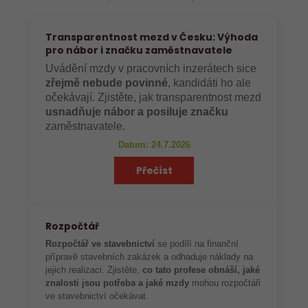
Transparentnost mezd v Česku: Výhoda
pro nábor i značku zaměstnavatele
Uvádění mzdy v pracovních inzerátech sice
zřejmě nebude povinné
, kandidáti ho ale
očekávají. Zjistěte, jak transparentnost mezd
usnadňuje nábor a posiluje značku
zaměstnavatele.
Datum: 24.7.2026
Přečíst
Rozpočtář
Rozpočtář ve stavebnictví
se podílí na finanční
přípravě stavebních zakázek a odhaduje náklady na
jejich realizaci. Zjistěte,
co tato profese obnáší, jaké
znalosti jsou potřeba a jaké mzdy
mohou rozpočtáři
ve stavebnictví očekávat.