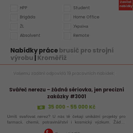
Zasílat
nabídky
HPP
Student
Brigáda
Home Office
ŽL
Україна
Absolvent
Remote
Nabídky práce
brusič pro strojní
výrobu
|
Kroměříž
Vašemu zadání odpovídá 19 pracovních nabídek:
Svářeč nerezu – žádná sériovka, jen precizní
zakázky #3001
35 000 - 55 000 Kč
Umíš svařovat nerez? U nás tě čekají unikátní projekty pro
farmacii, chemii, potravinářství i kosmický výzkum. Žádná
rutina, ale precizní práce, která má smysl.