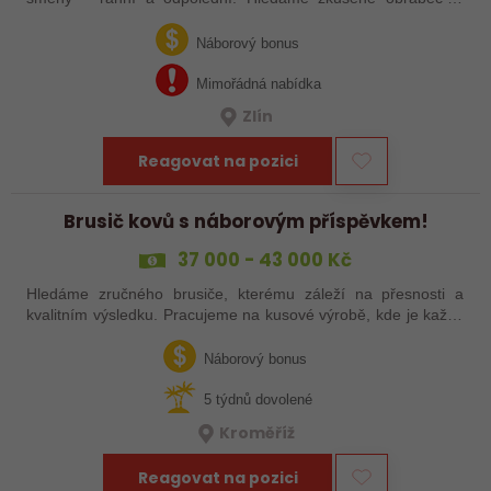
šikovné nováčky, kteří chtějí dělat poctivé řemeslo na
zajímavých zakázkách. Zašlete…
Náborový bonus
Mimořádná nabídka
Zlín
Reagovat na pozici
Brusič kovů s náborovým příspěvkem!
37 000 - 43 000 Kč
Hledáme zručného brusiče, kterému záleží na přesnosti a
kvalitním výsledku. Pracujeme na kusové výrobě, kde je každý
výrobek originál. Pokud už máš zkušenosti s broušením na
plocho nebo kulato – nebo…
Náborový bonus
5 týdnů dovolené
Kroměříž
Reagovat na pozici