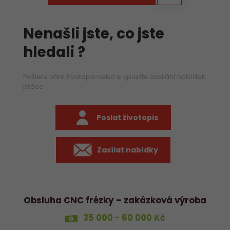
Nenašli jste, co jste
hledali ?
Pošlete nám životopis nebo si spusťte zasílání nabídek
práce
Poslat životopis
Zasílat nabídky
Obsluha CNC frézky – zakázková výroba
35 000 - 60 000 Kč