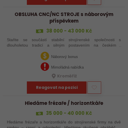
OBSLUHA CNC/NC STROJE s náborovým
příspěvkem
38 000 - 43 000 Kč
Staňte se součástí stabilní strojírenské společnosti s
dlouholetou tradicí a silným postavením na českém i
zahraničním trhu. Hledáme posily do našeho výrobního týmu –
aktuálně obsazujeme více typů…
Náborový bonus
Mimořádná nabídka
Kroměříž
Reagovat na pozici
Hledáme frézaře / horizontkáře
35 000 - 40 000 Kč
Hledáme frézaře a horizontkáře do strojírenské firmy na dvě
směny – ranní a odpolední. Hledáme zkušené obráběče i