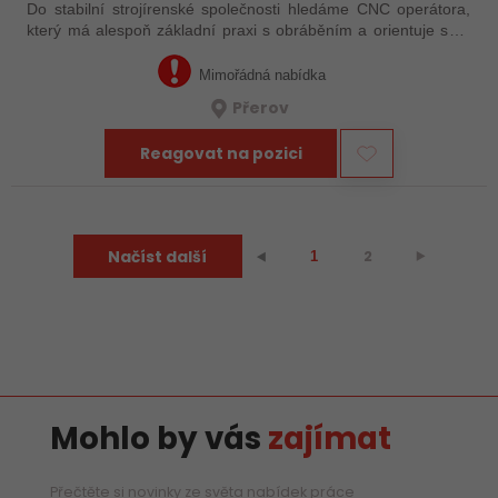
Do stabilní strojírenské společnosti hledáme CNC operátora,
který má alespoň základní praxi s obráběním a orientuje se v
technické dokumentaci. Nemusíte mít za sebou roky
zkušeností – důležité je, že…
Mimořádná nabídka
Přerov
Reagovat na pozici
Načíst další
2
⯈
⯇
1
Mohlo by vás
zajímat
Přečtěte si novinky ze světa nabídek práce