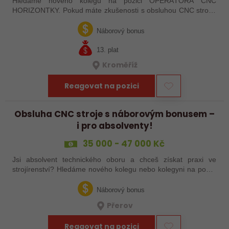
Hledáme nového kolegu na pozici OPERÁTORA CNC
HORIZONTKY. Pokud máte zkušenosti s obsluhou CNC strojů,
orientujete se ve výkresové dokumentaci a máte chuť naučit se
něco nového, pak jste ideálním…
Náborový bonus
13. plat
Kroměříž
Reagovat na pozici
Obsluha CNC stroje s náborovým bonusem –
i pro absolventy!
35 000 - 47 000 Kč
Jsi absolvent technického oboru a chceš získat praxi ve
strojírenství? Hledáme nového kolegu nebo kolegyni na pozici
obsluhy strojů – pokud tě láká práce ve výrobě, kde se něco
skutečně tvoří, rádi…
Náborový bonus
Přerov
Reagovat na pozici