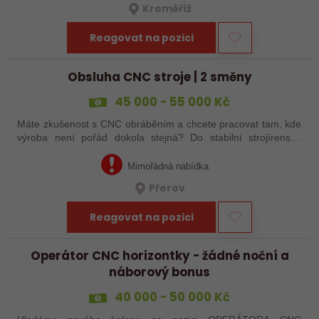
Kroměříž
Reagovat na pozici
Obsluha CNC stroje | 2 směny
45 000 - 55 000 Kč
Máte zkušenost s CNC obráběním a chcete pracovat tam, kde
výroba není pořád dokola stejná? Do stabilní strojírenské
společnosti v Přerově hledáme obsluhu CNC strojů pro
zakázkovou výrobu. Čeká Vás…
Mimořádná nabídka
Přerov
Reagovat na pozici
Operátor CNC horizontky - žádné noční a
náborový bonus
40 000 - 50 000 Kč