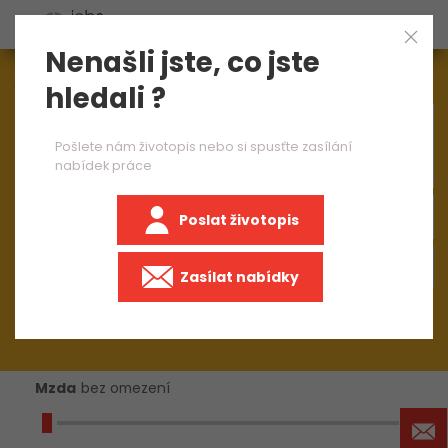
Nenašli jste, co jste
Aktuálně
1544
nabídek práce
hledali ?
×
brusič pro strojní výrobu
Pošlete nám životopis nebo si spusťte zasílání
nabídek práce
Poslat životopis
+50 km
Zasílat nabídky
Mzda
bez omezení